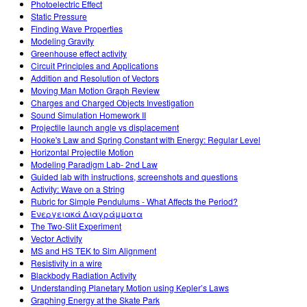
Photoelectric Effect
Static Pressure
Finding Wave Properties
Modeling Gravity
Greenhouse effect activity
Circuit Principles and Applications
Addition and Resolution of Vectors
Moving Man Motion Graph Review
Charges and Charged Objects Investigation
Sound Simulation Homework II
Projectile launch angle vs displacement
Hooke's Law and Spring Constant with Energy: Regular Level
Horizontal Projectile Motion
Modeling Paradigm Lab- 2nd Law
Guided lab with instructions, screenshots and questions
Activity: Wave on a String
Rubric for Simple Pendulums - What Affects the Period?
Ενεργειακά Διαγράμματα
The Two-Slit Experiment
Vector Activity
MS and HS TEK to Sim Alignment
Resistivity in a wire
Blackbody Radiation Activity
Understanding Planetary Motion using Kepler’s Laws
Graphing Energy at the Skate Park