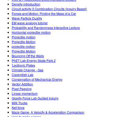
Density-introduction
Circuit activity 3 Combination Circuits (Inquiry Based)
Forces and Motion: Finding the Mass of a Car
Wave Particle Duality
EM wave analogy tutorial
Probability and Randomness Interactive Lecture
Horizontal projectile motion
Projectile motion
Projectile Motion
projectile motion
Projectile Motion
Bouncing Off the Walls
PhET Lab Energy Skate Park 2
'Lectronic Plates
Climate Change - Gas
Cavendish Lab
Conservation of Mechanical Energy
Vector Addition
Pixel Peeping
Linear momentum
Gravity Force Lab Guided Inquiry
Milk Trucks
Net force
Maze Game- A Velocity & Acceleration Comparison
How to make a laser