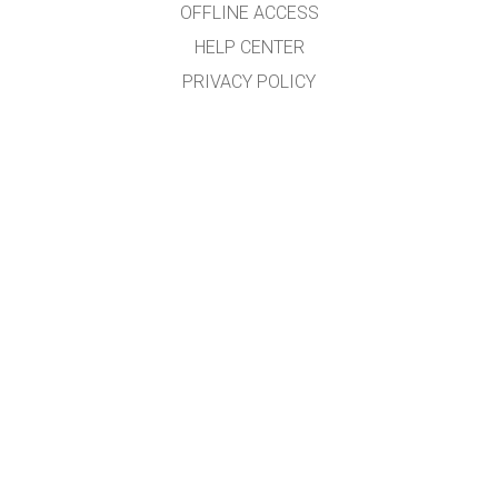
OFFLINE ACCESS
HELP CENTER
PRIVACY POLICY
รหัสต้นฉบับ (SOURCE CODE)
ข้อกำหนดลิขสิทธิ์
สำหรับผู้แปลภาษา
ติดต่อทีมงาน PHET
ผู้ช่วยศาสตราจารย์ ดร.นิวัฒน์ ศรีสวัสดิ์
กลุ่มวิจัยการศึกษาวิทยาศาสตร์และเทคโนโลยีแนวใหม่
สาขาวิชาวิทยาศาสตร์ศึกษา คณะศึกษาศาสตร์
มหาวิทยาลัยขอนแก่น
(สนับสนุนโดยสำนักงานเลขานุการกองทุนพัฒนาเทคโนโลยีเพื่อการศึกษา กระทรวง
ศึกษาธิการ)