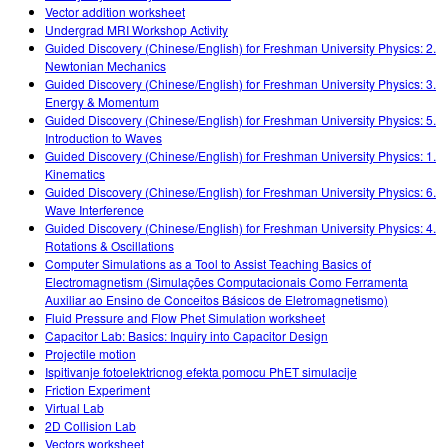
Vector addition worksheet
Undergrad MRI Workshop Activity
Guided Discovery (Chinese/English) for Freshman University Physics: 2.
Newtonian Mechanics
Guided Discovery (Chinese/English) for Freshman University Physics: 3.
Energy & Momentum
Guided Discovery (Chinese/English) for Freshman University Physics: 5.
Introduction to Waves
Guided Discovery (Chinese/English) for Freshman University Physics: 1.
Kinematics
Guided Discovery (Chinese/English) for Freshman University Physics: 6.
Wave Interference
Guided Discovery (Chinese/English) for Freshman University Physics: 4.
Rotations & Oscillations
Computer Simulations as a Tool to Assist Teaching Basics of
Electromagnetism (Simulações Computacionais Como Ferramenta
Auxiliar ao Ensino de Conceitos Básicos de Eletromagnetismo)
Fluid Pressure and Flow Phet Simulation worksheet
Capacitor Lab: Basics: Inquiry into Capacitor Design
Projectile motion
Ispitivanje fotoelektricnog efekta pomocu PhET simulacije
Friction Experiment
Virtual Lab
2D Collision Lab
Vectors worksheet