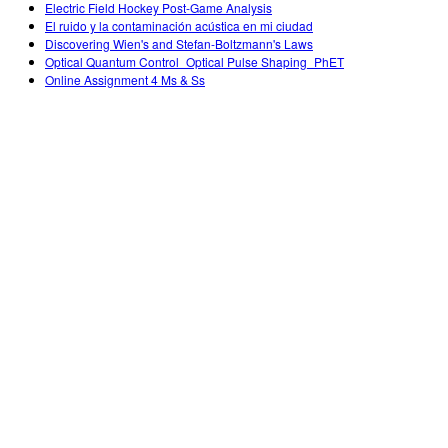
Electric Field Hockey Post-Game Analysis
El ruido y la contaminación acústica en mi ciudad
Discovering Wien's and Stefan-Boltzmann's Laws
Optical Quantum Control_Optical Pulse Shaping_PhET
Online Assignment 4 Ms & Ss