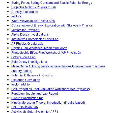
Spring Force, Spring Constant and Elastic Potential Energy
Projectile Motion - Physics 1 Lab
Density Exploration
vectors
Water Waves in an Electric Sink
Conservation of Energy Exploration with Skatepark Physics
Vectors for Physics 1
Alpha Decay investigations
Interactive Photoelectric Effect Lab
AP Physics Gravity Lab
Physics Lab Worksheet Momentum.docx
Photoelectric Effect Phet Worksheet (AP Physics 2)
Gravity Force Lab
Beta Decay Investigations
Maze Game 1: Using vector representations to move through a maze
(Inquiry Based)
Potential Difference in Circuits
Exploring Gravitation
vector addition
Gas Properties Phet Simulation worksheet (AP Physics 2)
Pendulum Inquiry and Lab Report
Circuit Construction Kit
Kinetic Molecular Theory- Introduction (inquiry-based)
PhET Collision Lab
Activity: My Solar System for APP1