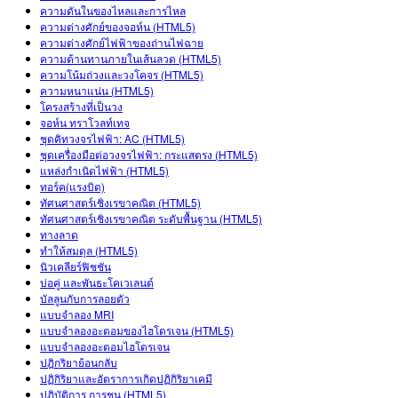
ความดันในของไหลและการไหล
ความต่างศักย์ของจอห์น (HTML5)
ความต่างศักย์ไฟฟ้าของถ่านไฟฉาย
ความต้านทานภายในเส้นลวด (HTML5)
ความโน้มถ่วงและวงโคจร (HTML5)
ความหนาแน่น (HTML5)
โครงสร้างที่เป็นวง
จอห์น ทราโวลท์เทจ
ชุดคิทวงจรไฟฟ้า: AC (HTML5)
ชุดเครื่องมือต่อวงจรไฟฟ้า: กระแสตรง (HTML5)
แหล่งกำเนิดไฟฟ้า (HTML5)
ทอร์ค(แรงบิด)
ทัศนศาสตร์เชิงเรขาคณิต (HTML5)
ทัศนศาสตร์เชิงเรขาคณิต ระดับพื้นฐาน (HTML5)
ทางลาด
ทำให้สมดุล (HTML5)
นิวเคลียร์ฟิชชัน
บ่อคู่ และพันธะโคเวเลนต์
บัลลูนกับการลอยตัว
แบบจำลอง MRI
แบบจำลองอะตอมของไฮโดรเจน (HTML5)
แบบจำลองอะตอมไฮโดรเจน
ปฎิกริยาย้อนกลับ
ปฏิกิริยาและอัตราการเกิดปฏิกิริยาเคมี
ปฏิบัติการ การชน (HTML5)