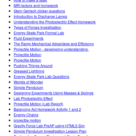
MRI lecture and homework
Stern Gerlach clicker questions
Introduction to Discharge Lamps
Understanding the Photoelectric Effect Homework
Types of Forces Investigation
Energy Skate Park Formal Lab
Fluid Experiments
The Ramp Mechanical Advantage and Efficiency
Projectile Motion - developing understanding.
Projectile Motion
Projectile Motion
Pushing Things Around
Greased Lightning
Energy Skate Park Lab Questions
Worlds of Wonder
Simple Pendulum
Designing Experiments Using Masses & Springs
Lab Photoelectric Effect
Projectile Motion (Lab Report)
Balancing Act Homework Activity 1 and 2
Energy Chains
projectile motion
Gravity Force Lab PreAP using HTML5 Sim
Simple Pendulum Investigation Lesson Plan