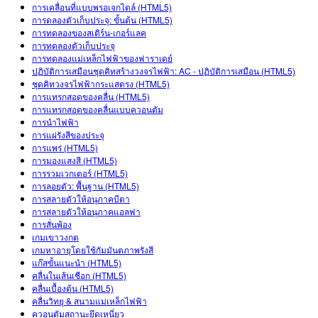
สถานการณ์จำลองที่แปลภาษาแล้ว
การเคลื่อนที่แบบพรอเจกไตล์ (HTML5)
Teaching with PhET
DEIB in STEM Ed
การดลองตัวเก็บประจุ: ขั้นต้น (HTML5)
Customizable Sims
การทดลองของสเติร์น-เกอร์แลค
SceneryStack OSE
การทดลองตัวเก็บประจุ
การทดลองแม่เหล็กไฟฟ้าของฟาราเดย์
Impact Report
ปฏิบัติการเสมือนชุดคิทสร้างวงจรไฟฟ้า: AC - ปฏิบัติการเสมือน (HTML5)
ชุดคิทวงจรไฟฟ้ากระแสตรง (HTML5)
การแทรกสอดของคลื่น (HTML5)
การแทรกสอดของคลื่นแบบควอนตัม
การนำไฟฟ้า
การแผ่รังสีของประจุ
การแพร่ (HTML5)
การมองแสงสี (HTML5)
การรวมเวกเตอร์ (HTML5)
การลอยตัว: พื้นฐาน (HTML5)
การสลายตัวให้อนุภาคบีตา
การสลายตัวให้อนุภาคแอลฟา
การสั่นพ้อง
เกมเขาวงกต
เกมหาอายุโดยใช้กัมมันตภาพรังสี
แก๊สขั้นแนะนำ (HTML5)
คลื่นในเส้นเชือก (HTML5)
คลื่นเบื้องต้น (HTML5)
คลื่นวิทยุ & สนามแม่เหล็กไฟฟ้า
ควอนตัมสถานะยึดเหนี่ยว