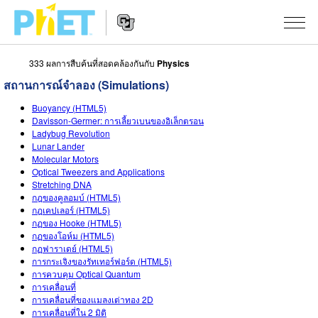
333 ผลการสืบค้นที่สอดคล้องกันกับ
Physics
สืบค้น
สถานการณ์จำลอง (Simulations)
ภายใน
Website
เว็บไซต์
สถานการณ์จำลอง
Buoyancy (HTML5)
Navigation
ของ
Davisson-Germer: การเลี้ยวเบนของอิเล็กตรอน
Ladybug Revolution
PhET
All Sims
STUDIO
Lunar Lander
Molecular Motors
About Studio
TEACHING
ฟิสิกส์
Optical Tweezers and Applications
Stretching DNA
Customizable Sims
ค้นหากิจกรรม
งานวิจัย
กฎของคูลอมบ์ (HTML5)
คณิตศาสตร์
กฎเคปเลอร์ (HTML5)
Start a Free Trial
กฏของ Hooke (HTML5)
ร่วมแบ่งปันกิจกรรม
INITIATIVES
เคมี
กฏของโอห์ม (HTML5)
Purchase a License
กฏฟาราเดย์ (HTML5)
Activity Contribution Guidelines
Inclusive Design
เข้าสู่ระบบ / สมัครเพื่อเข้าใช้ระบบ
วิทยาศาสตร์ของโลก
การกระเจิงของรัทเทอร์ฟอร์ด (HTML5)
การควบคุม Optical Quantum
Virtual Workshops
PhET Global
การเคลื่อนที่
ชีววิทยา
การเคลื่อนที่ของแมลงเต่าทอง 2D
เข้าสู่ระบบ / สมัครเพื่อเข้าใช้ระบบ
Professional Learning with PhET
Data Fluency
การเคลื่อนที่ใน 2 มิติ