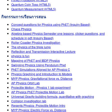
Quantum Coin Toss (HTML5)
Quantum Measurement (HTML5)
กิจกรรมการเรียนการสอน
Concept questions for Physics using PhET (Inquiry Based)
Chaos Physics
Algebra-based Physics Semester one lessons, clicker questions, and
schedule in pdf (Inquiry Based)
Roller Coaster Physics Investigation
The physics of the triple jump
Reflection and Transmission Interactive Lecture
physics is fun
Mapping of PhET and IBDP Physics
Swinging Physics Using Pendulum Phet
PhET Simulations Aligned for AP Physics C
Physics Graphing and Introduction to Models
MYP Physics: Gravitational force vs. Distance
AP Physics Orbit Lab
Projectile Motion - Physics 1 lab experiment
AP Physics PhET Projectile Motion Lab
Universal Gravity-building formula, quantitative with graphing
Collision investigation lab
Regents Physics- Projectile Motion Intro
MYP Physics: Electric Force vs. Distance