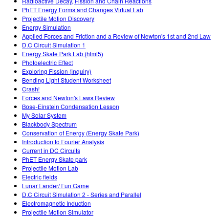
Radioactive Decay, Fission and Chain Reactions
PhET Energy Forms and Changes Virtual Lab
Projectile Motion Discovery
Energy Simulation
Applied Forces and Friction and a Review of Newton's 1st and 2nd Law
D.C Circuit Simulation 1
Energy Skate Park Lab (html5)
Photoelectric Effect
Exploring Fission (inquiry)
Bending Light Student Worksheet
Crash!
Forces and Newton's Laws Review
Bose-Einstein Condensation Lesson
My Solar System
Blackbody Spectrum
Conservation of Energy (Energy Skate Park)
Introduction to Fourier Analysis
Current in DC Circuits
PhET Energy Skate park
Projectile Motion Lab
Electric fields
Lunar Lander/ Fun Game
D.C Circuit Simulation 2 - Series and Parallel
Electromagnetic Induction
Projectile Motion Simulator