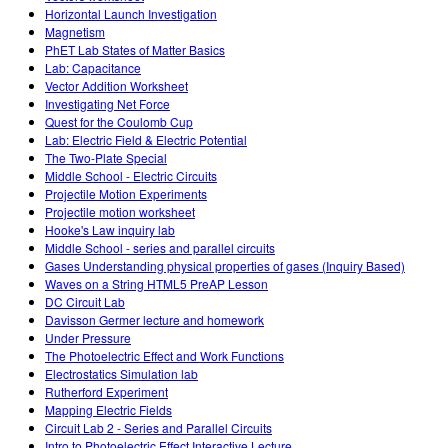
Horizontal Launch Investigation
Magnetism
PhET Lab States of Matter Basics
Lab: Capacitance
Vector Addition Worksheet
Investigating Net Force
Quest for the Coulomb Cup
Lab: Electric Field & Electric Potential
The Two-Plate Special
Middle School - Electric Circuits
Projectile Motion Experiments
Projectile motion worksheet
Hooke's Law inquiry lab
Middle School - series and parallel circuits
Gases Understanding physical properties of gases (Inquiry Based)
Waves on a String HTML5 PreAP Lesson
DC Circuit Lab
Davisson Germer lecture and homework
Under Pressure
The Photoelectric Effect and Work Functions
Electrostatics Simulation lab
Rutherford Experiment
Mapping Electric Fields
Circuit Lab 2 - Series and Parallel Circuits
Intro to Photoelectric Effect Interactive Lecture