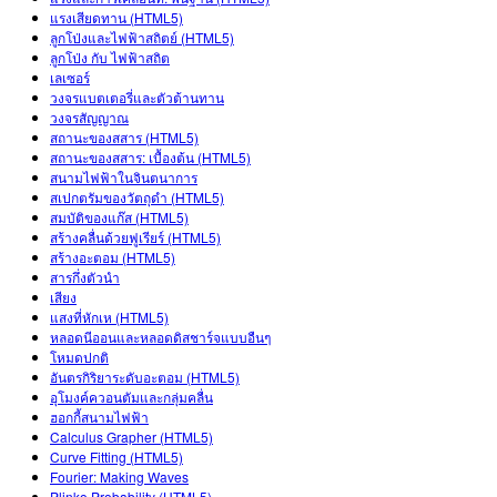
แรงเสียดทาน (HTML5)
ลูกโป่งและไฟฟ้าสถิตย์ (HTML5)
ลูกโป่ง กับ ไฟฟ้าสถิต
เลเซอร์
วงจรแบตเตอรี่และตัวต้านทาน
วงจรสัญญาณ
สถานะของสสาร (HTML5)
สถานะของสสาร: เบื้องต้น (HTML5)
สนามไฟฟ้าในจินตนาการ
สเปกตรัมของวัตถุดำ (HTML5)
สมบัติของแก๊ส (HTML5)
สร้างคลื่นด้วยฟูเรียร์ (HTML5)
สร้างอะตอม (HTML5)
สารกึ่งตัวนำ
เสียง
แสงที่หักเห (HTML5)
หลอดนีออนและหลอดดิสชาร์จแบบอืนๆ
โหมดปกติ
อันตรกิริยาระดับอะตอม (HTML5)
อุโมงค์ควอนตัมและกลุ่มคลื่น
ฮอกกี้สนามไฟฟ้า
Calculus Grapher (HTML5)
Curve Fitting (HTML5)
Fourier: Making Waves
Plinko Probability (HTML5)