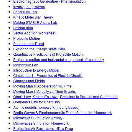
Electromagnetic Generation - Phet simulation
Investigating waves
Pendulum Lab
Kinetic Molecular Theory
Making STABLE Atoms Lab
Lesson plan
Vector Addition Worksheet
Projectile Motion
Photoelectric Effect
Exploring the Energy Skate Park
Quantitative Predictions of Projectile Motion
Projectile motion and horizontal component of its velocity
Momentum Lab
Introduction to Energy Model
Circuit Lab 1 - Properties of Electric Circuits
Charges and Fields
Moving Man II: Acceleration vs. Time
Moving Man I: Velocity vs. Time Graphs
Ohm's Law, Kirchhoff's Laws, Resistors in Parallel and Series Lab
Coulomb's Law for Chemistry
Atomic models homework (Inquiry based)
Radio Waves & Electromagnetic Fields Simulation Homework
Microwaves Simulation Activity
Microwaves Simulation Homework
Projectiles Air Resistance - It's a Drag