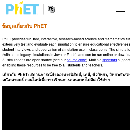
ข้อมูลเกี่ยวกับ PhET
สืบค้น
ภายใน
PhET provides fun, free, interactive, research-based science and mathematics si
Website
เว็บไซต์
สถานการณ์จำลอง
extensively test and evaluate each simulation to ensure educational effectiveness
Navigation
ของ
student interviews and observation of simulation use in classrooms. The simulati
(with some legacy simulations in Java or Flash), and can be run online or downl
PhET
All Sims
STUDIO
All simulations are open source (see our
source code
). Multiple
sponsors
support 
enabling these resources to be free to all students and teachers.
About Studio
TEACHING
ฟิสิกส์
เกี่ยวกับ PhET: สถานการณ์จำลองทางฟิสิกส์, เคมี, ชีววิทยา, วิทยาศาส
Customizable Sims
คณิตศาสตร์ ออนไลน์เพื่อการเรียนการสอนแบบไม่มีค่าใช้จ่าย
ค้นหากิจกรรม
งานวิจัย
คณิตศาสตร์
Start a Free Trial
ร่วมแบ่งปันกิจกรรม
INITIATIVES
เคมี
Purchase a License
Activity Contribution Guidelines
Inclusive Design
เข้าสู่ระบบ / สมัครเพื่อเข้าใช้ระบบ
วิทยาศาสตร์ของโลก
Virtual Workshops
PhET Global
ชีววิทยา
เข้าสู่ระบบ / สมัครเพื่อเข้าใช้ระบบ
Professional Learning with PhET
Data Fluency