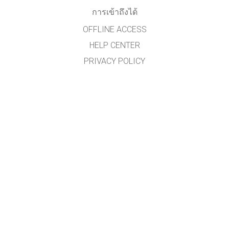
การเข้าถึงได้
OFFLINE ACCESS
HELP CENTER
PRIVACY POLICY
รหัสต้นฉบับ (SOURCE CODE)
ข้อกำหนดลิขสิทธิ์
สำหรับผู้แปลภาษา
ติดต่อทีมงาน PHET
ผู้ช่วยศาสตราจารย์ ดร.นิวัฒน์ ศรีสวัสดิ์
กลุ่มวิจัยการศึกษาวิทยาศาสตร์และเทคโนโลยีแนวใหม่
สาขาวิชาวิทยาศาสตร์ศึกษา คณะศึกษาศาสตร์
มหาวิทยาลัยขอนแก่น
(สนับสนุนโดยสำนักงานเลขานุการกองทุนพัฒนาเทคโนโลยีเพื่อการศึกษา กระทรวง
ศึกษาธิการ)