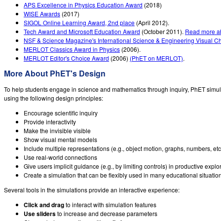
APS Excellence in Physics Education Award
(2018)
WISE Awards
(2017)
SIGOL Online Learning Award, 2nd place
(April 2012).
Tech Award and Microsoft Education Award
(October 2011).
Read more ab
NSF & Science Magazine's International Science & Engineering Visual C
MERLOT Classics Award in Physics
(2006).
MERLOT Editor's Choice Award
(2006)
(PhET on MERLOT)
.
More About PhET's Design
To help students engage in science and mathematics through inquiry, PhET simu
using the following design principles:
Encourage scientific inquiry
Provide interactivity
Make the invisible visible
Show visual mental models
Include multiple representations (e.g., object motion, graphs, numbers, etc
Use real-world connections
Give users implicit guidance (e.g., by limiting controls) in productive explo
Create a simulation that can be flexibly used in many educational situatio
Several tools in the simulations provide an interactive experience:
Click and drag
to interact with simulation features
Use sliders
to increase and decrease parameters