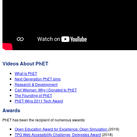
สถานการณ์จำลองที่แปลภาษาแล้ว
Teaching with PhET
DEIB in STEM Ed
Customizable Sims
SceneryStack OSE
Impact Report
Videos About PhET
What is PhET
Next Generation PhET sims
Research & Development
Carl Wieman: Why I Donated to PhET
The Founding of PhET
PhET Wins 2011 Tech Award
Awards
PhET has been the recipient of numerous awards:
Open Education Award for Excellence: Open Simulation
(2019)
TPG Web Accessibility Challenge, Delegates Award
(2018)