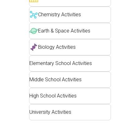
สถานการณ์จำลองที่แปลภาษาแล้ว
Teaching with PhET
DEIB in STEM Ed
Customizable Sims
Chemistry Activities
SceneryStack OSE
Impact Report
Earth & Space Activities
Biology Activities
Elementary School Activities
Middle School Activities
High School Activities
University Activities