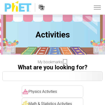
สืบค้น
ภายใน
Activities
Website
เว็บไซต์
สถานการณ์จำลอง
Navigation
ของ
PhET
All Sims
STUDIO
About Studio
TEACHING
ฟิสิกส์
My bookmarks
Customizable Sims
ค้นหากิจกรรม
งานวิจัย
คณิตศาสตร์
What are you looking for?
Start a Free Trial
ร่วมแบ่งปันกิจกรรม
INITIATIVES
เคมี
Purchase a License
Activity Contribution Guidelines
Inclusive Design
เข้าสู่ระบบ / สมัครเพื่อเข้าใช้ระบบ
วิทยาศาสตร์ของโลก
Physics Activities
Virtual Workshops
PhET Global
ชีววิทยา
เข้าสู่ระบบ / สมัครเพื่อเข้าใช้ระบบ
Professional Learning with PhET
Data Fluency
Math & Statistics Activities