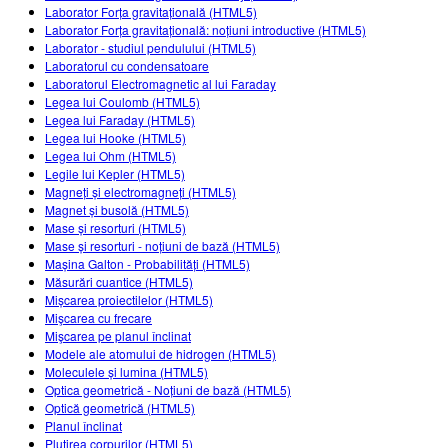
Laborator Forța gravitațională (HTML5)
Laborator Forța gravitațională: noțiuni introductive (HTML5)
Laborator - studiul pendulului (HTML5)
Laboratorul cu condensatoare
Laboratorul Electromagnetic al lui Faraday
Legea lui Coulomb (HTML5)
Legea lui Faraday (HTML5)
Legea lui Hooke (HTML5)
Legea lui Ohm (HTML5)
Legile lui Kepler (HTML5)
Magneți și electromagneți (HTML5)
Magnet și busolă (HTML5)
Mase și resorturi (HTML5)
Mase și resorturi - noțiuni de bază (HTML5)
Mașina Galton - Probabilități (HTML5)
Măsurări cuantice (HTML5)
Mișcarea proiectilelor (HTML5)
Mişcarea cu frecare
Mişcarea pe planul înclinat
Modele ale atomului de hidrogen (HTML5)
Moleculele și lumina (HTML5)
Optica geometrică - Noțiuni de bază (HTML5)
Optică geometrică (HTML5)
Planul înclinat
Plutirea corpurilor (HTML5)