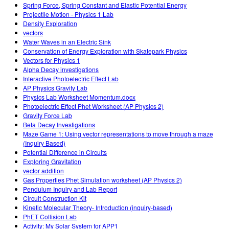
Spring Force, Spring Constant and Elastic Potential Energy
Projectile Motion - Physics 1 Lab
Density Exploration
vectors
Water Waves in an Electric Sink
Conservation of Energy Exploration with Skatepark Physics
Vectors for Physics 1
Alpha Decay investigations
Interactive Photoelectric Effect Lab
AP Physics Gravity Lab
Physics Lab Worksheet Momentum.docx
Photoelectric Effect Phet Worksheet (AP Physics 2)
Gravity Force Lab
Beta Decay Investigations
Maze Game 1: Using vector representations to move through a maze
(Inquiry Based)
Potential Difference in Circuits
Exploring Gravitation
vector addition
Gas Properties Phet Simulation worksheet (AP Physics 2)
Pendulum Inquiry and Lab Report
Circuit Construction Kit
Kinetic Molecular Theory- Introduction (inquiry-based)
PhET Collision Lab
Activity: My Solar System for APP1