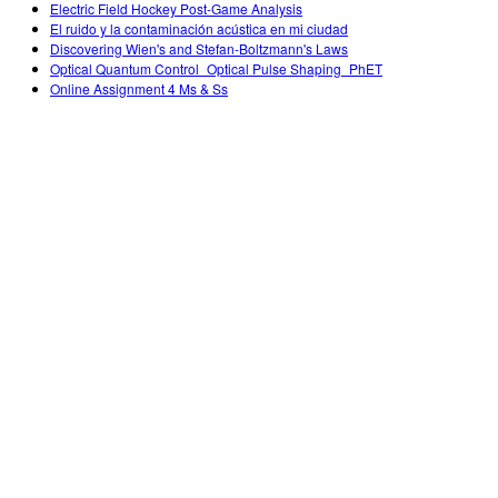
Electric Field Hockey Post-Game Analysis
El ruido y la contaminación acústica en mi ciudad
Discovering Wien's and Stefan-Boltzmann's Laws
Optical Quantum Control_Optical Pulse Shaping_PhET
Online Assignment 4 Ms & Ss