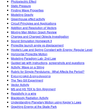
Photoelectric Effect
Static Pressure
Finding Wave Properties
Modeling Gravity
Greenhouse effect activity
Circuit Principles and Applications
Addition and Resolution of Vectors
Moving Man Motion Graph Review
Charges and Charged Objects Investigation
Sound Simulation Homework II
Projectile launch angle vs displacement
Hooke's Law and Spring Constant with Energy: Regular Level
Horizontal Projectile Motion
Modeling Paradigm Lab- 2nd Law
Guided lab with instructions, screenshots and questions
Activity: Wave on a String
Rubric for Simple Pendulums - What Affects the Period?
Ενεργειακά Διαγράμματα
The Two-Slit Experiment
Vector Activity
MS and HS TEK to Sim Alignment
Resistivity in a wire
Blackbody Radiation Activity
Understanding Planetary Motion using Kepler’s Laws
Graphing Energy at the Skate Park