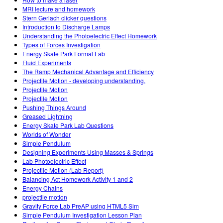
MRI lecture and homework
Stern Gerlach clicker questions
Introduction to Discharge Lamps
Understanding the Photoelectric Effect Homework
Types of Forces Investigation
Energy Skate Park Formal Lab
Fluid Experiments
The Ramp Mechanical Advantage and Efficiency
Projectile Motion - developing understanding.
Projectile Motion
Projectile Motion
Pushing Things Around
Greased Lightning
Energy Skate Park Lab Questions
Worlds of Wonder
Simple Pendulum
Designing Experiments Using Masses & Springs
Lab Photoelectric Effect
Projectile Motion (Lab Report)
Balancing Act Homework Activity 1 and 2
Energy Chains
projectile motion
Gravity Force Lab PreAP using HTML5 Sim
Simple Pendulum Investigation Lesson Plan