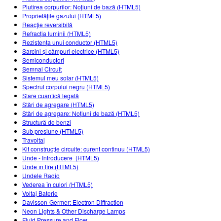
Plutirea corpurilor: Noțiuni de bază (HTML5)
Proprietățile gazului (HTML5)
Reacţie reversibilă
Refracția luminii (HTML5)
Rezistența unui conductor (HTML5)
Sarcini și câmpuri electrice (HTML5)
Semiconductori
Semnal Circuit
Sistemul meu solar (HTML5)
Spectrul corpului negru (HTML5)
Stare cuantică legată
Stări de agregare (HTML5)
Stări de agregare: Noțiuni de bază (HTML5)
Structură de benzi
Sub presiune (HTML5)
Travoltaj
Kit construcție circuite: curent continuu (HTML5)
Unde - Introducere (HTML5)
Unde în fire (HTML5)
Undele Radio
Vederea în culori (HTML5)
Voltaj Baterie
Davisson-Germer: Electron Diffraction
Neon Lights & Other Discharge Lamps
Fluid Pressure and Flow