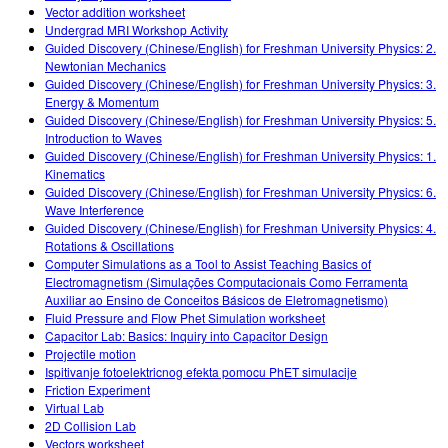
Vector addition worksheet
Undergrad MRI Workshop Activity
Guided Discovery (Chinese/English) for Freshman University Physics: 2.
Newtonian Mechanics
Guided Discovery (Chinese/English) for Freshman University Physics: 3.
Energy & Momentum
Guided Discovery (Chinese/English) for Freshman University Physics: 5.
Introduction to Waves
Guided Discovery (Chinese/English) for Freshman University Physics: 1.
Kinematics
Guided Discovery (Chinese/English) for Freshman University Physics: 6.
Wave Interference
Guided Discovery (Chinese/English) for Freshman University Physics: 4.
Rotations & Oscillations
Computer Simulations as a Tool to Assist Teaching Basics of
Electromagnetism (Simulações Computacionais Como Ferramenta
Auxiliar ao Ensino de Conceitos Básicos de Eletromagnetismo)
Fluid Pressure and Flow Phet Simulation worksheet
Capacitor Lab: Basics: Inquiry into Capacitor Design
Projectile motion
Ispitivanje fotoelektricnog efekta pomocu PhET simulacije
Friction Experiment
Virtual Lab
2D Collision Lab
Vectors worksheet