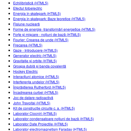
Customizable Sims
Teaching with PhET
Echilibristică (HTML5)
DEIA în Educația STEM
Efectul fotoelectric
Energia în skatepark (HTML5)
SceneryStack OSE
Energia în skatepark: Baze teoretice (HTML5)
Fisiune nucleară
Impact Report
Forme de energie -transformări energetice (HTML5)
Forțe și mișcare - noțiuni de bază (HTML5)
Fourier: Crearea de unde (HTML5)
Frecarea (HTML5)
Gaze - Introducere (HTML5)
Generator electric (HTML5)
Gravitație și orbite (HTML5)
Groapa dublă şi banda covalentă
Hockey Electric
Interacțiuni atomice (HTML5)
Interferența undelor (HTML5)
Împrăștierea Rutherford (HTML5)
Încadrearea curbei (HTML5)
Joc de datare radioactivă
John Travoltaj (HTML5)
Kit de construcție circuite c. a. (HTML5)
Laborator Ciocniri (HTML5)
Laborator condensatoare noțiuni de bază (HTML5)
Laborator Date Proiectile (HTML5)
Laborator electromagnetism Faraday (HTML5)