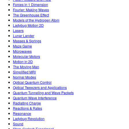
Forces in 1 Dimension
Fourier: Making Waves
The Greenhouse Effect
Models of the Hydrogen Atom
Ladybug Motion 2D
Lasers
Lunar Lander
Masses & Springs
Maze Game
Microwaves
Molecular Motors
Motion in 2D
The Moving Man
Simplified MRI
Normal Modes
Optical Quantum Control
Optical Tweezers and Applications
Quantum Tunneling and Wave Packets
Quantum Wave Interference
Radiating Charge
Reactions & Rates
Resonance
Ladybug Revolution
Sound
Stern-Gerlach Experiment