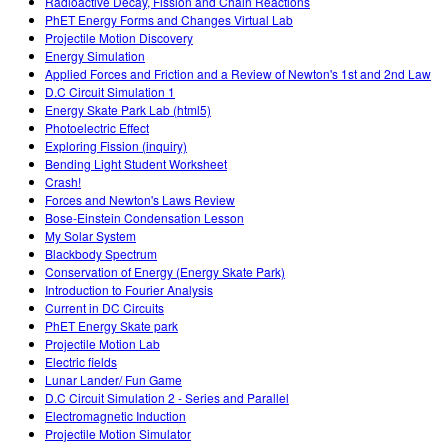
Radioactive Decay, Fission and Chain Reactions
PhET Energy Forms and Changes Virtual Lab
Projectile Motion Discovery
Energy Simulation
Applied Forces and Friction and a Review of Newton's 1st and 2nd Law
D.C Circuit Simulation 1
Energy Skate Park Lab (html5)
Photoelectric Effect
Exploring Fission (inquiry)
Bending Light Student Worksheet
Crash!
Forces and Newton's Laws Review
Bose-Einstein Condensation Lesson
My Solar System
Blackbody Spectrum
Conservation of Energy (Energy Skate Park)
Introduction to Fourier Analysis
Current in DC Circuits
PhET Energy Skate park
Projectile Motion Lab
Electric fields
Lunar Lander/ Fun Game
D.C Circuit Simulation 2 - Series and Parallel
Electromagnetic Induction
Projectile Motion Simulator