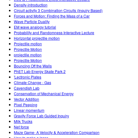
Density-introduction
Circuit activity 3 Combination Circuits (Inquiry Based)
Forces and Motion: Finding the Mass of a Car
Wave Particle Duality
EM wave analogy tutorial
Probability and Randomness Interactive Lecture
Horizontal projectile motion
Projectile motion
Projectile Motion
projectile motion
Projectile Motion
Bouncing Off the Walls
PhET Lab Energy Skate Park 2
'Lectronic Plates
Climate Change - Gas
Cavendish Lab
Conservation of Mechanical Energy
Vector Addition
Pixel Peeping
Linear momentum
Gravity Force Lab Guided Inquiry
Milk Trucks
Net force
Maze Game- A Velocity & Acceleration Comparison
How to make a laser