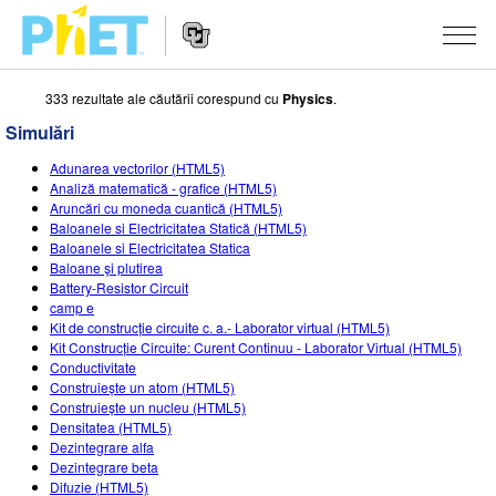
333 rezultate ale căutării corespund cu
Physics
.
Căutați
pe
Simulări
site-
Navigarea
ul
SIMULĂRI
Adunarea vectorilor (HTML5)
principală
PhET
Analiză matematică - grafice (HTML5)
a
Toate simulările
Aruncări cu moneda cuantică (HTML5)
STUDIO
website-
Baloanele si Electricitatea Statică (HTML5)
ului
Baloanele si Electricitatea Statica
Fizică
About Studio
DESPRE PREDARE
Baloane şi plutirea
Battery-Resistor Circuit
Matematică și Statistică
Customizable Sims
Activități
CERCETARE
camp e
Kit de construcție circuite c. a.- Laborator virtual (HTML5)
Chimie
Start a Free Trial
Contribuiți cu o activitate
INIȚIATIVE
Kit Construcție Circuite: Curent Continuu - Laborator Virtual (HTML5)
Conductivitate
Științele Pământului și ale Spațiului
Purchase a License
Ghid privind contribuția la activități
Design incluziv
AUTENTIFICARE / ÎNREGISTRARE
Construiește un atom (HTML5)
Construiește un nucleu (HTML5)
Biologie
Workshopuri virtuale
PhET Global
Densitatea (HTML5)
Dezintegrare alfa
AUTENTIFICARE / ÎNREGISTRARE
Simulări traduse
Professional Learning with PhET
Data Fluency
Dezintegrare beta
Difuzie (HTML5)