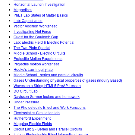
Horizontal Launch Investigation
Magnetism
PhET Lab States of Matter Basics
Lab: Capacitance
Vector Addition Worksheet
Investigating Net Force
Quest for the Coulomb Cup
Lab: Electric Field & Electric Potential
The Two-Plate Special
Middle School - Electric Circuits
Projectile Motion Experiments
Projectile motion worksheet
Hooke's Law inquiry lab
Middle School - series and parallel circuits
Gases Understanding physical properties of gases (Inquiry Based)
Waves on a String HTML5 PreAP Lesson
DC Circuit Lab
Davisson Germer lecture and homework
Under Pressure
The Photoelectric Effect and Work Functions
Electrostatics Simulation lab
Rutherford Experiment
Mapping Electric Fields
Circuit Lab 2 - Series and Parallel Circuits
Intro to Photoelectric Effect Interactive Lecture