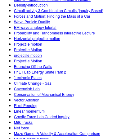
Density-introduction
Circuit activity 3 Combination Circuits (Inquiry Based)
Forces and Motion: Finding the Mass of a Car
Wave Particle Duality
EM wave analogy tutorial
Probability and Randomness Interactive Lecture
Horizontal projectile motion
Projectile motion
Projectile Motion
projectile motion
Projectile Motion
Bouncing Off the Walls
PhET Lab Energy Skate Park 2
'Lectronic Plates
Climate Change - Gas
Cavendish Lab
Conservation of Mechanical Energy
Vector Addition
Pixel Peeping
Linear momentum
Gravity Force Lab Guided Inquiry
Milk Trucks
Net force
Maze Game- A Velocity & Acceleration Comparison
How to make a laser