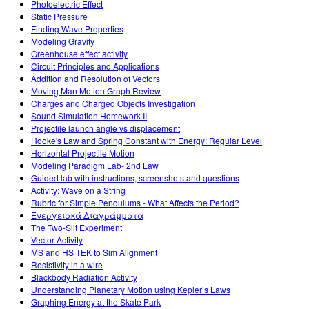
Photoelectric Effect
Static Pressure
Finding Wave Properties
Modeling Gravity
Greenhouse effect activity
Circuit Principles and Applications
Addition and Resolution of Vectors
Moving Man Motion Graph Review
Charges and Charged Objects Investigation
Sound Simulation Homework II
Projectile launch angle vs displacement
Hooke's Law and Spring Constant with Energy: Regular Level
Horizontal Projectile Motion
Modeling Paradigm Lab- 2nd Law
Guided lab with instructions, screenshots and questions
Activity: Wave on a String
Rubric for Simple Pendulums - What Affects the Period?
Ενεργειακά Διαγράμματα
The Two-Slit Experiment
Vector Activity
MS and HS TEK to Sim Alignment
Resistivity in a wire
Blackbody Radiation Activity
Understanding Planetary Motion using Kepler’s Laws
Graphing Energy at the Skate Park