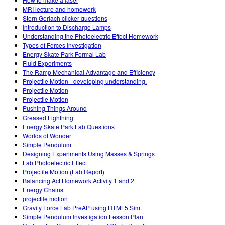
MRI lecture and homework
Stern Gerlach clicker questions
Introduction to Discharge Lamps
Understanding the Photoelectric Effect Homework
Types of Forces Investigation
Energy Skate Park Formal Lab
Fluid Experiments
The Ramp Mechanical Advantage and Efficiency
Projectile Motion - developing understanding.
Projectile Motion
Projectile Motion
Pushing Things Around
Greased Lightning
Energy Skate Park Lab Questions
Worlds of Wonder
Simple Pendulum
Designing Experiments Using Masses & Springs
Lab Photoelectric Effect
Projectile Motion (Lab Report)
Balancing Act Homework Activity 1 and 2
Energy Chains
projectile motion
Gravity Force Lab PreAP using HTML5 Sim
Simple Pendulum Investigation Lesson Plan