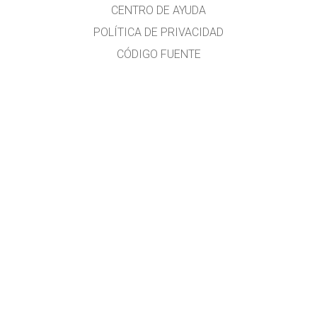
CENTRO DE AYUDA
POLÍTICA DE PRIVACIDAD
CÓDIGO FUENTE
LICENCIA
PARA TRADUCTORES
CONTACTO
Traducido al idioma español por
Diana Berenice López Tavares
Investigadora en Física Educativa y formadora docente
Diana.LopezTavares@Colorado.edu
Guanajuato, México
Adriana Chisco
Traductora Profesional - Universitat Rovira i Virgili, España
Bogotá, Colombia
Más información:
phethelp@colorado.edu