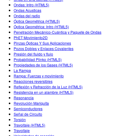
Ondas: Intro (HTML5)
Ondas Acusticas
Ondas del radio
Óptica Geométrica (HTML5)
Óptica Geométrica: Intro (HTML5)
Penetración Mecánico-Cuántica y Paquete de Ondas
PhET Movimiento2D
Pinzas Ópticas Y Sus Aplicaciones
Pozos Dobles y Enlaces Covalentes
Presión del fluido y flujo
Probabilidad Plinko (HTML5)
Propiedades de los Gases (HTML5)
La Rampa
Rampa: Fuerzas y movimiento
Reacciones reversibles
Reflexión y Refracción de la Luz (HTML5)
Resistencia en un alambre (HTML5)
Resonancia
Revolución Mariquita
Semiconductores
Señal de Circuito
Torsión
Travoltaje (HTML5)
Travoltaje
Velocidades de reacción