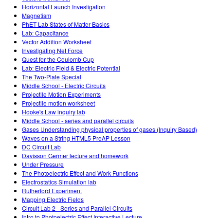
Horizontal Launch Investigation
Magnetism
PhET Lab States of Matter Basics
Lab: Capacitance
Vector Addition Worksheet
Investigating Net Force
Quest for the Coulomb Cup
Lab: Electric Field & Electric Potential
The Two-Plate Special
Middle School - Electric Circuits
Projectile Motion Experiments
Projectile motion worksheet
Hooke's Law inquiry lab
Middle School - series and parallel circuits
Gases Understanding physical properties of gases (Inquiry Based)
Waves on a String HTML5 PreAP Lesson
DC Circuit Lab
Davisson Germer lecture and homework
Under Pressure
The Photoelectric Effect and Work Functions
Electrostatics Simulation lab
Rutherford Experiment
Mapping Electric Fields
Circuit Lab 2 - Series and Parallel Circuits
Intro to Photoelectric Effect Interactive Lecture