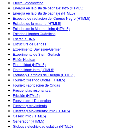
Customizable Sims
Enseñando con PhET
Efecto Fotoeléctrico
DEIB en Educación STEM
Energía en la pista de patinaje: Intro (HTML5)
Energía en la pista de patinaje (HTML5)
SceneryStack OSE
Espectro de radiación del Cuerpo Negro (HTML5)
Estados de la materia (HTML5)
Reporte de Impacto
Estados de la Materia: Intro (HTML5)
Estados Ligados Cuánticos
Estirar la DNA
Estructura de Bandas
Experimento Davisson-Germer
Experimento de Stern-Gerlach
Fisión Nuclear
Flotabilidad (HTML5)
Flotabilidad: Intro (HTML5)
Formas y Cambios de Energía (HTML5)
Fourier: Creando Ondas (HTML5)
Fourier: Fabricacion de Ondas
Frecuencias resonantes.
Fricción (HTML5)
Fuerzas en 1 Dimensión
Fuerzas y movimiento
Fuerzas y Movimiento: Intro (HTML5)
Gases: Intro (HTML5)
Generador (HTML5)
Globos y electricidad estática (HTML5)