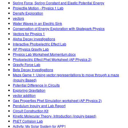
Spring Force, Spring Constant and Elastic Potential Energy
Projectile Motion - Physics 1 Lab
Density Exploration
vectors
Water Waves in an Electric Sink
Conservation of Energy Exploration with Skatepark Physics
Vectors for Physics 1
Alpha Decay investigations
Interactive Photoelectric Effect Lab
AP Physics Gravity Lab
Physics Lab Worksheet Momentum.docx
Photoelectric Effect Phet Worksheet (AP Physics 2)
Gravity Force Lab
Beta Decay Investigations
Maze Game 1: Using vector representations to move through a maze
(Inquiry Based)
Potential Difference in Circuits
Exploring Gravitation
vector addition
Gas Properties Phet Simulation worksheet (AP Physics 2)
Pendulum Inquiry and Lab Report
Circuit Construction Kit
Kinetic Molecular Theory- Introduction (inquiry-based)
PhET Collision Lab
Activity: My Solar System for APP1