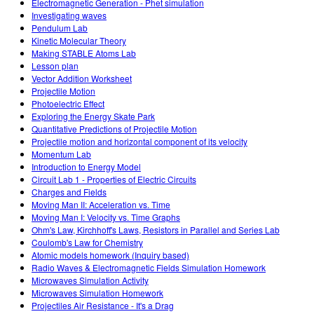
Electromagnetic Generation - Phet simulation
Investigating waves
Pendulum Lab
Kinetic Molecular Theory
Making STABLE Atoms Lab
Lesson plan
Vector Addition Worksheet
Projectile Motion
Photoelectric Effect
Exploring the Energy Skate Park
Quantitative Predictions of Projectile Motion
Projectile motion and horizontal component of its velocity
Momentum Lab
Introduction to Energy Model
Circuit Lab 1 - Properties of Electric Circuits
Charges and Fields
Moving Man II: Acceleration vs. Time
Moving Man I: Velocity vs. Time Graphs
Ohm's Law, Kirchhoff's Laws, Resistors in Parallel and Series Lab
Coulomb's Law for Chemistry
Atomic models homework (Inquiry based)
Radio Waves & Electromagnetic Fields Simulation Homework
Microwaves Simulation Activity
Microwaves Simulation Homework
Projectiles Air Resistance - It's a Drag