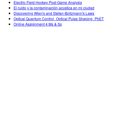
Electric Field Hockey Post-Game Analysis
El ruido y la contaminación acústica en mi ciudad
Discovering Wien's and Stefan-Boltzmann's Laws
Optical Quantum Control_Optical Pulse Shaping_PhET
Online Assignment 4 Ms & Ss