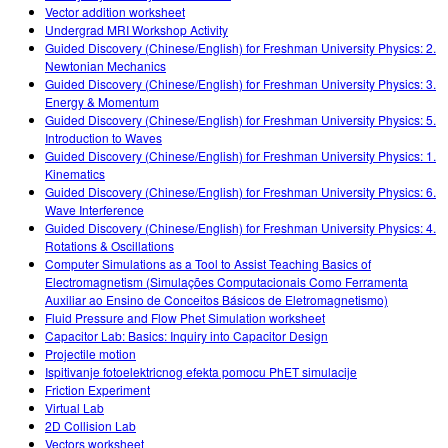
Vector addition worksheet
Undergrad MRI Workshop Activity
Guided Discovery (Chinese/English) for Freshman University Physics: 2.
Newtonian Mechanics
Guided Discovery (Chinese/English) for Freshman University Physics: 3.
Energy & Momentum
Guided Discovery (Chinese/English) for Freshman University Physics: 5.
Introduction to Waves
Guided Discovery (Chinese/English) for Freshman University Physics: 1.
Kinematics
Guided Discovery (Chinese/English) for Freshman University Physics: 6.
Wave Interference
Guided Discovery (Chinese/English) for Freshman University Physics: 4.
Rotations & Oscillations
Computer Simulations as a Tool to Assist Teaching Basics of
Electromagnetism (Simulações Computacionais Como Ferramenta
Auxiliar ao Ensino de Conceitos Básicos de Eletromagnetismo)
Fluid Pressure and Flow Phet Simulation worksheet
Capacitor Lab: Basics: Inquiry into Capacitor Design
Projectile motion
Ispitivanje fotoelektricnog efekta pomocu PhET simulacije
Friction Experiment
Virtual Lab
2D Collision Lab
Vectors worksheet