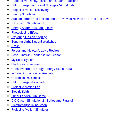
Radioactive Decay, Fission and Chain Reactions
PhET Energy Forms and Changes Virtual Lab
Projectile Motion Discovery
Energy Simulation
Applied Forces and Friction and a Review of Newton's 1st and 2nd Law
D.C Circuit Simulation 1
Energy Skate Park Lab (html5)
Photoelectric Effect
Exploring Fission (inquiry)
Bending Light Student Worksheet
Crash!
Forces and Newton's Laws Review
Bose-Einstein Condensation Lesson
My Solar System
Blackbody Spectrum
Conservation of Energy (Energy Skate Park)
Introduction to Fourier Analysis
Current in DC Circuits
PhET Energy Skate park
Projectile Motion Lab
Electric fields
Lunar Lander/ Fun Game
D.C Circuit Simulation 2 - Series and Parallel
Electromagnetic Induction
Projectile Motion Simulator