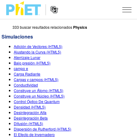
333 buscar resultados relacionados
Physics
Buscar
en
Simulaciones
el
Navegación
sitio
SIMULACIONES
Adición de Vectores (HTML5)
de
web
Ajustando la Curva (HTML5)
Sitio
de
Todas las Simulaciones
Aterrizaje Lunar
STUDIO
Web
PhET
Bajo presión (HTML5)
campo e
Física
About Studio
ENSEÑANZA
Carga Radiante
Cargas y campos (HTML5)
Matemáticas y Estadísticas
Customizable Sims
Actividades
INVESTIGACIONES
Conductividad
Construye un Átomo (HTML5)
Química
Comienza una prueba gratuita
Comparte tus Actividades
INICIATIVAS
Construye un Núcleo (HTML5)
Control Óptico De Quantum
Tierra y Espacio
Comprar una licencia
Guía para el Envío de Actividades
Diseño Inclusivo
INGRESAR / REGISTRARSE
Densidad (HTML5)
Desintegración Alfa
Biología
Talleres Virtuales
PhET Global
Desintegración Beta
Difusión (HTML5)
INGRESAR / REGISTRARSE
Simulaciones Traducidas
Aprendizaje Profesional con PhET
Data Fluency
Dispersión de Rutherford (HTML5)
El Efecto de Invernadero