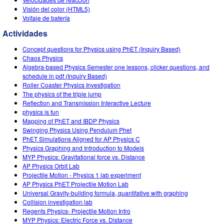
Visión del color (HTML5)
Voltaje de batería
Actividades
Concept questions for Physics using PhET (Inquiry Based)
Chaos Physics
Algebra-based Physics Semester one lessons, clicker questions, and
schedule in pdf (Inquiry Based)
Roller Coaster Physics Investigation
The physics of the triple jump
Reflection and Transmission Interactive Lecture
physics is fun
Mapping of PhET and IBDP Physics
Swinging Physics Using Pendulum Phet
PhET Simulations Aligned for AP Physics C
Physics Graphing and Introduction to Models
MYP Physics: Gravitational force vs. Distance
AP Physics Orbit Lab
Projectile Motion - Physics 1 lab experiment
AP Physics PhET Projectile Motion Lab
Universal Gravity-building formula, quantitative with graphing
Collision investigation lab
Regents Physics- Projectile Motion Intro
MYP Physics: Electric Force vs. Distance