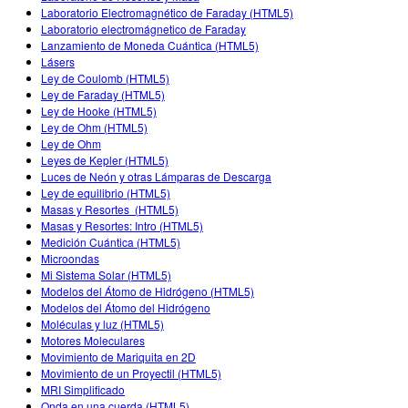
Laboratorio Electromagnético de Faraday (HTML5)
Laboratorio electromágnetico de Faraday
Lanzamiento de Moneda Cuántica (HTML5)
Lásers
Ley de Coulomb (HTML5)
Ley de Faraday (HTML5)
Ley de Hooke (HTML5)
Ley de Ohm (HTML5)
Ley de Ohm
Leyes de Kepler (HTML5)
Luces de Neón y otras Lámparas de Descarga
Ley de equilibrio (HTML5)
Masas y Resortes (HTML5)
Masas y Resortes: Intro (HTML5)
Medición Cuántica (HTML5)
Microondas
Mi Sistema Solar (HTML5)
Modelos del Átomo de Hidrógeno (HTML5)
Modelos del Átomo del Hidrógeno
Moléculas y luz (HTML5)
Motores Moleculares
Movimiento de Mariquita en 2D
Movimiento de un Proyectil (HTML5)
MRI Simplificado
Onda en una cuerda (HTML5)