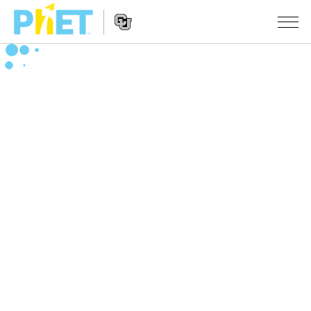
สืบค้น
ภายใน
Website
เว็บไซต์
สถานการณ์จำลอง
Navigation
ของ
PhET
All Sims
STUDIO
About Studio
TEACHING
ฟิสิกส์
Customizable Sims
ค้นหากิจกรรม
งานวิจัย
คณิตศาสตร์
Start a Free Trial
ร่วมแบ่งปันกิจกรรม
INITIATIVES
เคมี
Purchase a License
Activity Contribution Guidelines
Inclusive Design
เข้าสู่ระบบ / สมัครเพื่อเข้าใช้ระบบ
วิทยาศาสตร์ของโลก
Virtual Workshops
PhET Global
ชีววิทยา
เข้าสู่ระบบ / สมัครเพื่อเข้าใช้ระบบ
Professional Learning with PhET
Data Fluency