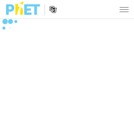
สืบค้น
ภายใน
Website
เว็บไซต์
สถานการณ์จำลอง
Navigation
ของ
PhET
All Sims
STUDIO
About Studio
TEACHING
ฟิสิกส์
Customizable Sims
ค้นหากิจกรรม
งานวิจัย
คณิตศาสตร์
Start a Free Trial
ร่วมแบ่งปันกิจกรรม
INITIATIVES
เคมี
Purchase a License
Activity Contribution Guidelines
Inclusive Design
เข้าสู่ระบบ / สมัครเพื่อเข้าใช้ระบบ
วิทยาศาสตร์ของโลก
Virtual Workshops
PhET Global
ชีววิทยา
เข้าสู่ระบบ / สมัครเพื่อเข้าใช้ระบบ
Professional Learning with PhET
Data Fluency