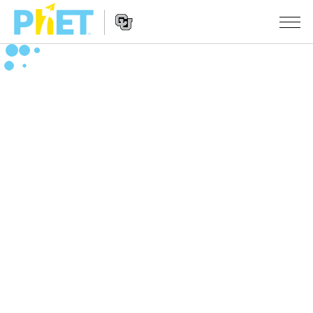
สืบค้น
ภายใน
Website
เว็บไซต์
สถานการณ์จำลอง
Navigation
ของ
PhET
All Sims
STUDIO
About Studio
TEACHING
ฟิสิกส์
Customizable Sims
ค้นหากิจกรรม
งานวิจัย
คณิตศาสตร์
Start a Free Trial
ร่วมแบ่งปันกิจกรรม
INITIATIVES
เคมี
Purchase a License
Activity Contribution Guidelines
Inclusive Design
เข้าสู่ระบบ / สมัครเพื่อเข้าใช้ระบบ
วิทยาศาสตร์ของโลก
Virtual Workshops
PhET Global
ชีววิทยา
เข้าสู่ระบบ / สมัครเพื่อเข้าใช้ระบบ
Professional Learning with PhET
Data Fluency