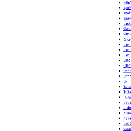
คลื่
ชุดค
ชุดค
ชุดเ
แหล่
ทัศน
ทัศน
นิวเค
แบบ
แบบ
แบบ
ปฏิบ
ปฏิบ
ปราก
ปราก
ปราก
โมเล
ไมโ
เลเซอ
วงจ
สเปก
สมบั
สร้าง
แสงท
หลอด