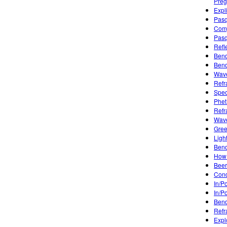
Preg
Expl
Pasq
Comp
Pasq
Refl
Bend
Bend
Wave
Refr
Spec
Phet
Refr
Wave
Gree
Ligh
Bend
How 
Beer
Condu
In/P
In/P
Bend
Refr
Expl