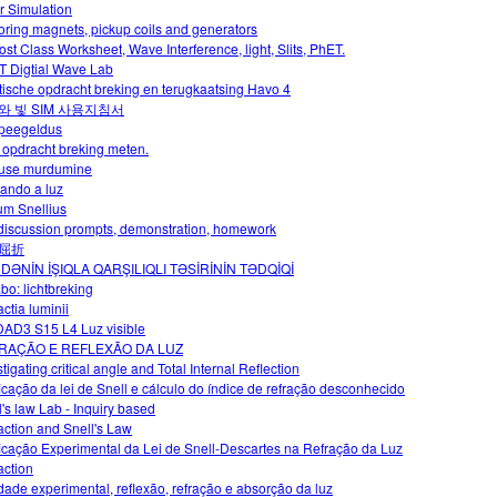
r Simulation
oring magnets, pickup coils and generators
ost Class Worksheet, Wave Interference, light, Slits, PhET.
 Digtial Wave Lab
tische opdracht breking en terugkaatsing Havo 4
와 빛 SIM 사용지침서
peegeldus
 opdracht breking meten.
use murdumine
ando a luz
m Snellius
 discussion prompts, demonstration, homework
屈折
DƏNİN İŞIQLA QARŞILIQLI TƏSİRİNİN TƏDQİQİ
abo: lichtbreking
ctia luminii
AD3 S15 L4 Luz visible
RAÇÃO E REFLEXÃO DA LUZ
tigating critical angle and Total Internal Reflection
ficação da lei de Snell e cálculo do índice de refração desconhecido
l's law Lab - Inquiry based
action and Snell's Law
ficação Experimental da Lei de Snell-Descartes na Refração da Luz
action
idade experimental, reflexão, refração e absorção da luz