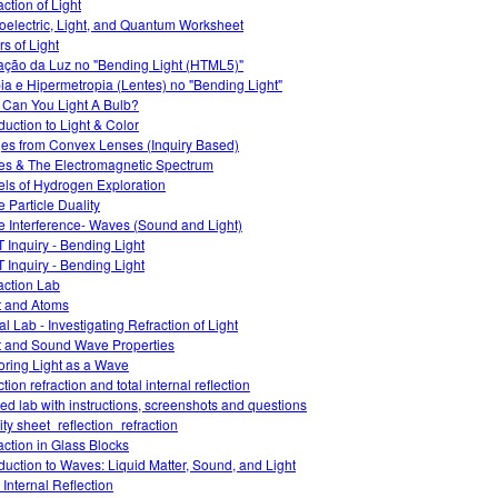
action of Light
oelectric, Light, and Quantum Worksheet
rs of Light
ação da Luz no "Bending Light (HTML5)"
ia e Hipermetropia (Lentes) no "Bending Light"
Can You Light A Bulb?
oduction to Light & Color
es from Convex Lenses (Inquiry Based)
s & The Electromagnetic Spectrum
ls of Hydrogen Exploration
 Particle Duality
 Interference- Waves (Sound and Light)
 Inquiry - Bending Light
 Inquiry - Bending Light
action Lab
t and Atoms
al Lab - Investigating Refraction of Light
t and Sound Wave Properties
oring Light as a Wave
ction refraction and total internal reflection
ed lab with instructions, screenshots and questions
ity sheet_reflection_refraction
action in Glass Blocks
oduction to Waves: Liquid Matter, Sound, and Light
 Internal Reflection