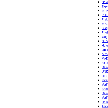
Colo
Expl
In_P
PHET
Prak
분자
Sise
Phet
Valg
Curv
Huku
lab,
光の
MAD
pc-l
Refra
UNID
REF
Inves
Veri
Snel
Refr
Veri
Refr
Ativ