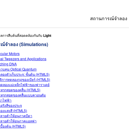
สถานการณ์จำลอง
ลการสืบค้นที่สอดคล้องกันกับ
Light
All Sims
ณ์จำลอง (Simulations)
ฟิสิกส์
cular Motors
คณิตศาสตร์
cal Tweezers and Applications
tching DNA
เคมี
วบคุม Optical Quantum
ลองตัวเก็บประจุ: ขั้นต้น (HTML5)
วิทยาศาสตร์ของ
ัติการทดลองกฎของเบียร์ (HTML5)
ดลองแม่เหล็กไฟฟ้าของฟาราเดย์
ชีววิทยา
ทรกสอดของคลื่น (HTML5)
แทรกสอดของคลื่นแบบควอนตัม
สถานการณ์จำลอง
นำไฟฟ้า
ผ่รังสีของประจุ
Customizable S
องแสงสี (HTML5)
ลายตัวให้อนุภาคบีตา
ลายตัวให้อนุภาคแอลฟา
นเบื้องต้น (HTML5)