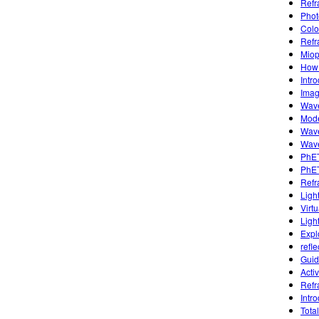
Refr
Phot
Colo
Refr
Miop
How 
Intr
Imag
Wave
Mode
Wave
Wave
PhET
PhET
Refr
Ligh
Virtu
Ligh
Expl
refle
Guid
Activ
Refr
Intr
Total