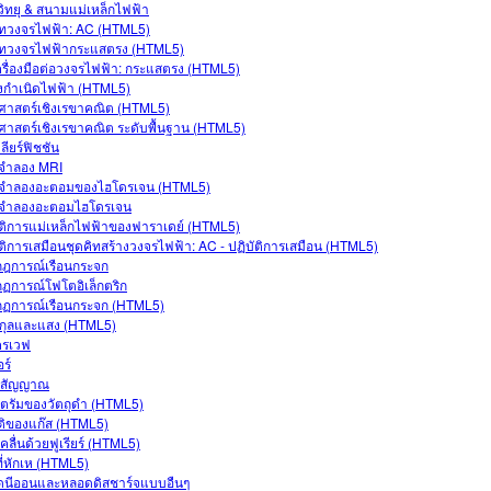
นวิทยุ & สนามแม่เหล็กไฟฟ้า
ิทวงจรไฟฟ้า: AC (HTML5)
ิทวงจรไฟฟ้ากระแสตรง (HTML5)
ครื่องมือต่อวงจรไฟฟ้า: กระแสตรง (HTML5)
งกำเนิดไฟฟ้า (HTML5)
ศาสตร์เชิงเรขาคณิต (HTML5)
ศาสตร์เชิงเรขาคณิต ระดับพื้นฐาน (HTML5)
ลียร์ฟิชชัน
จำลอง MRI
จำลองอะตอมของไฮโดรเจน (HTML5)
จำลองอะตอมไฮโดรเจน
ัติการแม่เหล็กไฟฟ้าของฟาราเดย์ (HTML5)
ัติการเสมือนชุดคิทสร้างวงจรไฟฟ้า: AC - ปฏิบัติการเสมือน (HTML5)
ฎการณ์เรือนกระจก
ฏการณ์โฟโตอิเล็กตริก
ฏการณ์เรือนกระจก (HTML5)
กุลและแสง (HTML5)
ครเวฟ
ร์
รสัญญาณ
ตรัมของวัตถุดำ (HTML5)
ติของแก๊ส (HTML5)
คลื่นด้วยฟูเรียร์ (HTML5)
ี่หักเห (HTML5)
นีออนและหลอดดิสชาร์จแบบอืนๆ