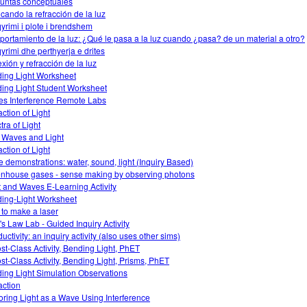
untas conceptuales
icando la refracción de la luz
yrimi i plote i brendshem
ortamiento de la luz: ¿Qué le pasa a la luz cuando ¿pasa? de un material a otro?
yrimi dhe perthyerja e drites
exión y refracción de la luz
ing Light Worksheet
ing Light Student Worksheet
s Interference Remote Labs
action of Light
tra of Light
 Waves and Light
action of Light
 demonstrations: water, sound, light (Inquiry Based)
nhouse gases - sense making by observing photons
t and Waves E-Learning Activity
ing-Light Worksheet
to make a laser
's Law Lab - Guided Inquiry Activity
ctivity: an inquiry activity (also uses other sims)
ost-Class Activity, Bending Light, PhET
ost-Class Activity, Bending Light, Prisms, PhET
ing Light Simulation Observations
action
oring Light as a Wave Using Interference