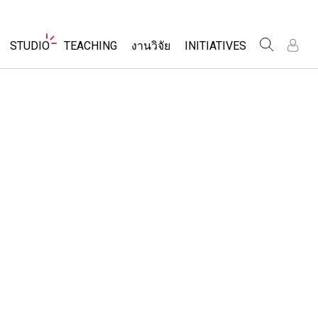
Website
STUDIO
TEACHING
งานวิจัย
INITIATIVES
Navigation
เข
เข
ร
ร
About Studio
Inclusive Design
ค้นหากิจกรรม
Customizable Sims
PhET Global
ร่วมแบ่งปันกิจกรรม
ส
ส
Start a Free Trial
Data Fluency
เ
เ
Activity Contribution Guidelines
Purchase a License
DEIB in STEM Ed
เ
เ
Virtual Workshops
SceneryStack OSE
Professional Learning with PhET
ร
ร
Impact Report
โลก
Teaching with PhET
ที่แปลภาษาแล้ว
ims