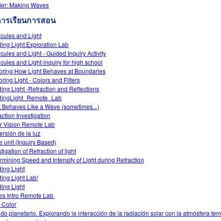
ier: Making Waves
การเรียนการสอน
cules and Light
ing Light Exploration Lab
cules and Light - Guided Inquiry Activity
cules and Light-inquiry for high school
oring How Light Behaves at Boundaries
oring Light - Colors and Filters
ing Light -Refraction and Reflections
dingLight_Remote_Lab
t Behaves Like a Wave (sometimes...)
action Investigation
r Vision Remote Lab
ersión de la luz
 unit (Inquiry Based)
tigation of Refraction of light
rmining Speed and Intensity of Light during Refraction
ing Light
ing Light Lab!
ing Light
s Intro‌ Remote Lab ‌
 Color
do planetario. Explorando la interacción de la radiación solar con la atmósfera terr