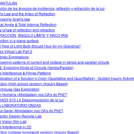
ANTULAN
ción de los ángulos de incidencia, reflexión y refracción de la luz
l's Law and the Index of Refraction
overing Snell's law
cal Angle & Total Internal Reflection
 of law of reflection and refraction
RACCIÓN, ÁNGULO LÍMITE Y ARCO IRIS
ection in a plane surface
 Type of Light Bulb Should I buy for my Grandma?
s Virtual Lab Part 2
braic Expressions
overing patterns of current and voltage in series and parallel circuits
2: Exploring Kinds of Circuits (Series/Parallel)
 Interference & Fringe Patterns
tigation of a Solution’s Color (Qualitative and Quantitative) - Guided Inquiry Activity
ction (high school version) (Inquiry Based)
nhouse Gas Exploration
o Humana (Atividades) nos OA's do PhET
AD3 S15 L4 Descomposición de la luz
A LABORATORIO ONDAS
ca Geral (Atividades) nos OA's do PhET
citor Design Remote Lab
r Vision Sim Lab
 Interference in 2D
ction (college homework version) (Inquiry Based)