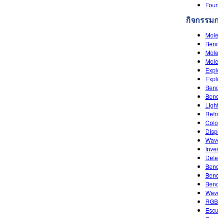
Four
กิจกรรม
Mole
Bend
Mole
Mole
Expl
Expl
Bend
Ben
Ligh
Refr
Colo
Disp
Wave
Inves
Dete
Bend
Bend
Bend
Wave
RGB
Escu