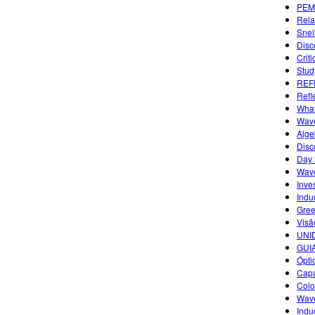
PEM
Rela
Snel
Disc
Criti
Study
REF
Refl
What
Wave
Alge
Disc
Day 
Wave
Inves
Indu
Gree
Visã
UNID
GUI
Ópti
Capa
Colo
Wave
Indu