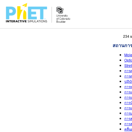
สืบค้น
234 ผ
ภายใน
สถานการ
เว็บไซต์
Mole
ของ
Opti
PhET
Stre
การค
การด
ปฏิบ
การท
การแ
การ
การ
การแ
การม
การส
การส
คลื่