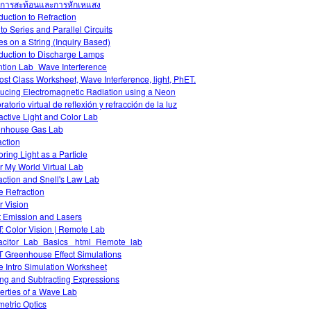
การสะท้อนและการหักเหแสง
oduction to Refraction
 to Series and Parallel Circuits
s on a String (Inquiry Based)
oduction to Discharge Lamps
ntion Lab_Wave Interference
ost Class Worksheet, Wave Interference, light, PhET.
ucing Electromagnetic Radiation using a Neon
atorio virtual de reflexión y refracción de la luz
ractive Light and Color Lab
nhouse Gas Lab
action
oring Light as a Particle
r My World Virtual Lab
action and Snell's Law Lab
 Refraction
r Vision
t Emission and Lasers
: Color Vision | Remote Lab
citor_Lab_Basics _html_Remote_lab
 Greenhouse Effect Simulations
 Intro Simulation Worksheet
ng and Subtracting Expressions
erties of a Wave Lab
etric Optics