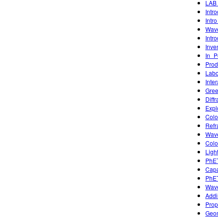
LAB 
Intr
Intro
Wave
Intr
Inve
In_P
Prod
Labor
Inte
Gree
Diffr
Expl
Colo
Refr
Wave
Colo
Ligh
PhET
Capa
PhET
Wave
Addi
Prop
Geom