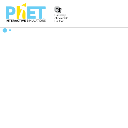
PhET
વેબસાઇટ
શોધો