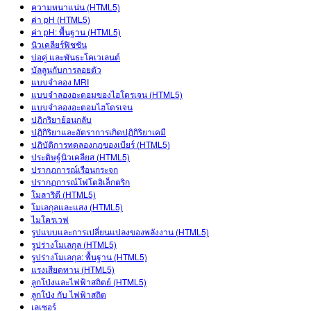
สถานการณ์จำลองที่แปลภาษาแล้ว
ความหนาแน่น (HTML5)
Teaching with PhET
DEIB in STEM Ed
ค่า pH (HTML5)
Customizable Sims
ค่า pH: พื้นฐาน (HTML5)
SceneryStack OSE
นิวเคลียร์ฟิชชัน
บ่อคู่ และพันธะโคเวเลนต์
Impact Report
บัลลูนกับการลอยตัว
แบบจำลอง MRI
แบบจำลองอะตอมของไฮโดรเจน (HTML5)
แบบจำลองอะตอมไฮโดรเจน
ปฎิกริยาย้อนกลับ
ปฏิกิริยาและอัตราการเกิดปฏิกิริยาเคมี
ปฏิบัติการทดลองกฎของเบียร์ (HTML5)
ประดิษฐ์นิวเคลียส (HTML5)
ปรากฎการณ์เรือนกระจก
ปรากฏการณ์โฟโตอิเล็กตริก
โมลาริตี (HTML5)
โมเลกุลและแสง (HTML5)
ไมโครเวฟ
รูปแบบและการเปลี่ยนแปลงของพลังงาน (HTML5)
รูปร่างโมเลกุล (HTML5)
รูปร่างโมเลกุล: พื้นฐาน (HTML5)
แรงเสียดทาน (HTML5)
ลูกโป่งและไฟฟ้าสถิตย์ (HTML5)
ลูกโป่ง กับ ไฟฟ้าสถิต
เลเซอร์