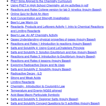
PhET Sims Aligned to the Chemistry Curriculum
Using PhET in High School Chemistry- all my activities in pdf
Reactions and Rates College version for tab 3- kinetics (Inquiry Based)
Online Quiz for Build An Atom
Acid Concentration and Strength Investigation
Beer's Law Warm-Up
Reactants, Products and Leftovers Activity 1: Intro to Chemical Reactions
and Limiting Reactants
Beer's Law: An AP Chemistry Activity
Gases Understanding physical properties of gases (Inquiry Based)
Reactions and Rates 1 Introduction to reactions (Inquiry Based)
Salts and Solubility 4: Using Q and LeChateliers Principle
Salts and Solubility 3: Solution Equilibrium and Ksp (Inquiry Based)
Reactions and Rates 3: Introduction to Equilibrium (Inquiry Based)
Reactions and Rates 4 lessons (Inquiry Based)
Exploring Radioactive Decay and Its Uses
Salts and Solubility 2: Solubility (Inquiry Based)
Radioactive Decay - ILD
Strong and Weak Acids
Limiting Reactants
Chemistry - Introduction to Coulomb's Law
Temperature and Energy NGSS aligned
Acid-Base Macro Particulate Symbolic
Salts and Solubility 5: Designer Salts (Inquiry Based)
Salts and Solubility Concept Questions for 5 activitites (Inquiry Based)