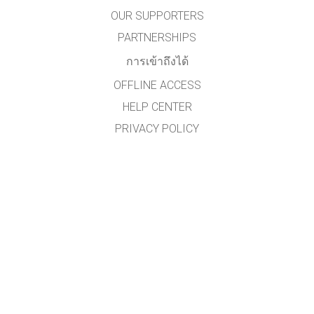
OUR SUPPORTERS
PARTNERSHIPS
การเข้าถึงได้
OFFLINE ACCESS
HELP CENTER
PRIVACY POLICY
รหัสต้นฉบับ (SOURCE CODE)
ข้อกำหนดลิขสิทธิ์
สำหรับผู้แปลภาษา
ติดต่อทีมงาน PHET
ผู้ช่วยศาสตราจารย์ ดร.นิวัฒน์ ศรีสวัสดิ์
กลุ่มวิจัยการศึกษาวิทยาศาสตร์และเทคโนโลยีแนวใหม่