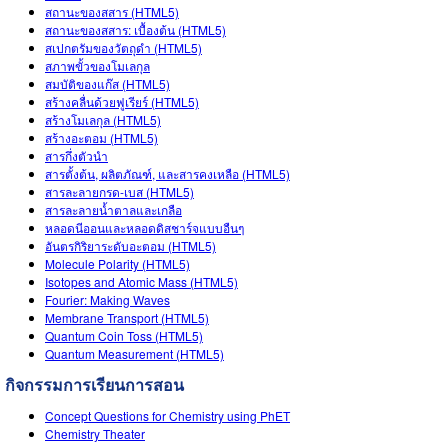
สถานะของสสาร (HTML5)
สถานะของสสาร: เบื้องต้น (HTML5)
สเปกตรัมของวัตถุดำ (HTML5)
สภาพขั้วของโมเลกุล
สมบัติของแก๊ส (HTML5)
สร้างคลื่นด้วยฟูเรียร์ (HTML5)
สร้างโมเลกุล (HTML5)
สร้างอะตอม (HTML5)
สารกึ่งตัวนำ
สารตั้งต้น, ผลิตภัณฑ์, และสารคงเหลือ (HTML5)
สารละลายกรด-เบส (HTML5)
สารละลายน้ำตาลและเกลือ
หลอดนีออนและหลอดดิสชาร์จแบบอืนๆ
อันตรกิริยาระดับอะตอม (HTML5)
Molecule Polarity (HTML5)
Isotopes and Atomic Mass (HTML5)
Fourier: Making Waves
Membrane Transport (HTML5)
Quantum Coin Toss (HTML5)
Quantum Measurement (HTML5)
กิจกรรมการเรียนการสอน
Concept Questions for Chemistry using PhET
Chemistry Theater