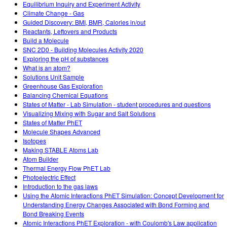
Equilibrium Inquiry and Experiment Activity
Climate Change - Gas
Guided Discovery: BMI, BMR, Calories in/out
Reactants, Leftovers and Products
Build a Molecule
SNC 2D0 - Building Molecules Activity 2020
Exploring the pH of substances
What is an atom?
Solutions Unit Sample
Greenhouse Gas Exploration
Balancing Chemical Equations
States of Matter - Lab Simulation - student procedures and questions
Visualizing Mixing with Sugar and Salt Solutions
States of Matter PhET
Molecule Shapes Advanced
Isotopes
Making STABLE Atoms Lab
Atom Builder
Thermal Energy Flow PhET Lab
Photoelectric Effect
Introduction to the gas laws
Using the Atomic Interactions PhET Simulation: Concept Development for
Understanding Energy Changes Associated with Bond Forming and
Bond Breaking Events
Atomic Interactions PhET Exploration - with Coulomb's Law application