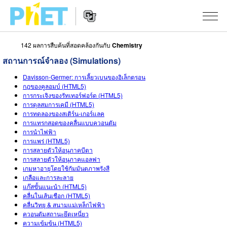
142 ผลการสืบค้นที่สอดคล้องกันกับ
Chemistry
สืบค้น
สถานการณ์จำลอง (Simulations)
ภายใน
Website
เว็บไซต์
สถานการณ์จำลอง
Davisson-Germer: การเลี้ยวเบนของอิเล็กตรอน
Navigation
ของ
กฎของคูลอมบ์ (HTML5)
การกระเจิงของรัทเทอร์ฟอร์ด (HTML5)
PhET
All Sims
STUDIO
การดุลสมการเคมี (HTML5)
การทดลองของสเติร์น-เกอร์แลค
About Studio
TEACHING
ฟิสิกส์
การแทรกสอดของคลื่นแบบควอนตัม
การนำไฟฟ้า
Customizable Sims
ค้นหากิจกรรม
งานวิจัย
การแพร่ (HTML5)
คณิตศาสตร์
การสลายตัวให้อนุภาคบีตา
Start a Free Trial
การสลายตัวให้อนุภาคแอลฟา
ร่วมแบ่งปันกิจกรรม
INITIATIVES
เคมี
เกมหาอายุโดยใช้กัมมันตภาพรังสี
Purchase a License
เกลือและการละลาย
Activity Contribution Guidelines
Inclusive Design
เข้าสู่ระบบ / สมัครเพื่อเข้าใช้ระบบ
วิทยาศาสตร์ของโลก
แก๊สขั้นแนะนำ (HTML5)
คลื่นในเส้นเชือก (HTML5)
Virtual Workshops
PhET Global
คลื่นวิทยุ & สนามแม่เหล็กไฟฟ้า
ชีววิทยา
ควอนตัมสถานะยึดเหนี่ยว
เข้าสู่ระบบ / สมัครเพื่อเข้าใช้ระบบ
Professional Learning with PhET
Data Fluency
ความเข้มข้น (HTML5)