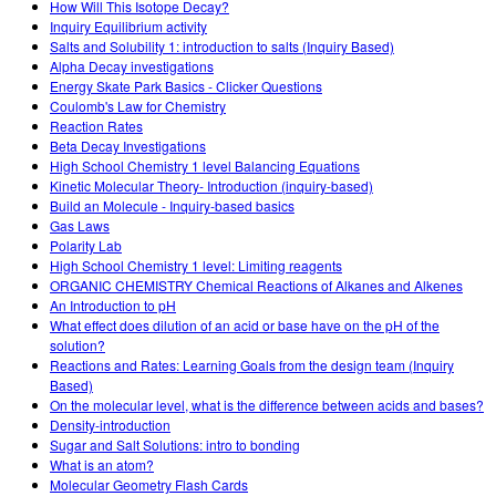
How Will This Isotope Decay?
Inquiry Equilibrium activity
Salts and Solubility 1: introduction to salts (Inquiry Based)
Alpha Decay investigations
Energy Skate Park Basics - Clicker Questions
Coulomb's Law for Chemistry
Reaction Rates
Beta Decay Investigations
High School Chemistry 1 level Balancing Equations
Kinetic Molecular Theory- Introduction (inquiry-based)
Build an Molecule - Inquiry-based basics
Gas Laws
Polarity Lab
High School Chemistry 1 level: Limiting reagents
ORGANIC CHEMISTRY Chemical Reactions of Alkanes and Alkenes
An Introduction to pH
What effect does dilution of an acid or base have on the pH of the
solution?
Reactions and Rates: Learning Goals from the design team (Inquiry
Based)
On the molecular level, what is the difference between acids and bases?
Density-introduction
Sugar and Salt Solutions: intro to bonding
What is an atom?
Molecular Geometry Flash Cards