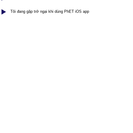
Customizable Sims
Teaching with PhET
DEIB in STEM Ed
Tôi đang gặp trở ngại khi dùng PhET iOS app
SceneryStack OSE
Impact Report