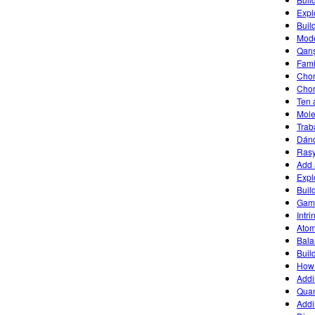
Expl
Buil
Mode
Qarı
Fami
Chor
Chor
Ten 
Mole
Trab
Dánd
Rasy
Add 
Expl
Buil
Game
Intr
Atom
Bala
Buil
How 
Addi
Quan
Addi