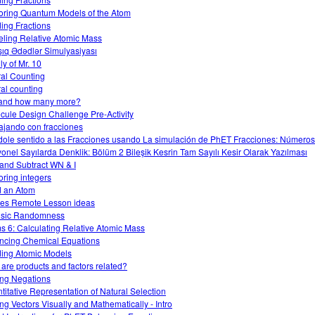
oring Quantum Models of the Atom
ding Fractions
ling Relative Atomic Mass
şıq Ədədlər Simulyasiyası
ly of Mr. 10
al Counting
al counting
and how many more?
cule Design Challenge Pre-Activity
ajando con fracciones
ole sentido a las Fracciones usando La simulación de PhET Fracciones: Números
onel Sayılarda Denklik: Bölüm 2 Bileşik Kesrin Tam Sayılı Kesir Olarak Yazılması
and Subtract WN & I
oring integers
d an Atom
s Remote Lesson ideas
insic Randomness
s 6: Calculating Relative Atomic Mass
ncing Chemical Equations
ding Atomic Models
are products and factors related?
ng Negations
titative Representation of Natural Selection
ng Vectors Visually and Mathematically - Intro