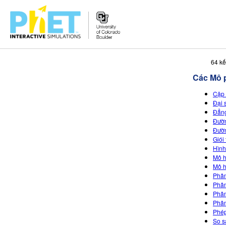
Tìm
64 kế
trên
Các Mô 
Website
PhET
Cặp 
Đại 
Đẳng
Đườn
Đườn
Giói
Hình
Mô h
Mô h
Phân
Phân
Phân
Phân
Phép
So s