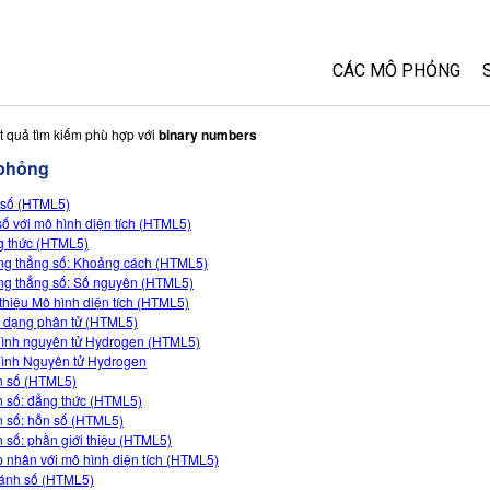
CÁC MÔ PHỎNG
Tất cả các Sim
t quả tìm kiếm phù hợp với
binary numbers
phỏng
Vật lý
số (HTML5)
Toán và Thống kê
số với mô hình diện tích (HTML5)
Hoá học
 thức (HTML5)
g thẳng số: Khoảng cách (HTML5)
Trái đất và Không 
g thẳng số: Số nguyên (HTML5)
Sinh học
 thiệu Mô hình diện tích (HTML5)
 dạng phân tử (HTML5)
Các Mô phỏng đã 
ình nguyên tử Hydrogen (HTML5)
ình Nguyên tử Hydrogen
Customizable Sim
 số (HTML5)
 số: đẳng thức (HTML5)
 số: hỗn số (HTML5)
 số: phần giới thiệu (HTML5)
 nhân với mô hình diện tích (HTML5)
ánh số (HTML5)