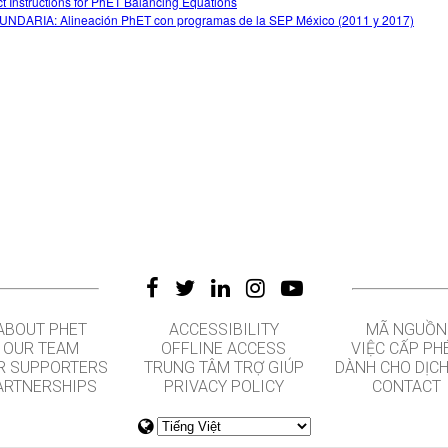
ct Instructions for PhET Balancing Equations
NDARIA: Alineación PhET con programas de la SEP México (2011 y 2017)
ABOUT PHET
ACCESSIBILITY
MÃ NGUỒN
OUR TEAM
OFFLINE ACCESS
VIỆC CẤP PH
R SUPPORTERS
TRUNG TÂM TRỢ GIÚP
DÀNH CHO DỊCH
ARTNERSHIPS
PRIVACY POLICY
CONTACT