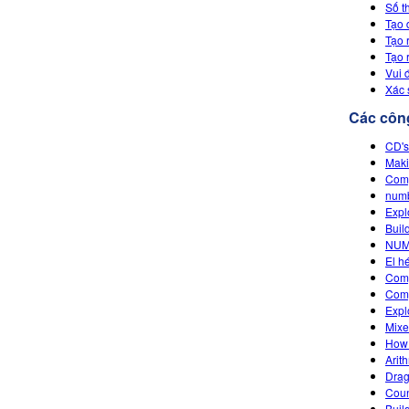
Số t
Tạo 
Tạo 
Tạo 
Vui 
Xác 
Các công
CD's
Maki
Comp
num
Expl
Buil
NUM
El h
Comp
Comp
Expl
Mixe
How
Arith
Drag
Cou
Buil