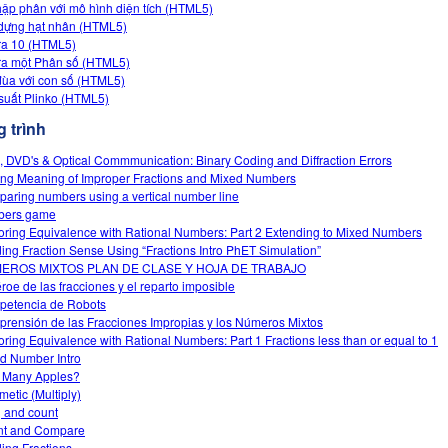
hập phân với mô hình diện tích (HTML5)
dựng hạt nhân (HTML5)
ra 10 (HTML5)
ra một Phân số (HTML5)
đùa với con số (HTML5)
suất Plinko (HTML5)
 trình
, DVD's & Optical Commmunication: Binary Coding and Diffraction Errors
ng Meaning of Improper Fractions and Mixed Numbers
aring numbers using a vertical number line
bers game
oring Equivalence with Rational Numbers: Part 2 Extending to Mixed Numbers
ding Fraction Sense Using “Fractions Intro PhET Simulation”
EROS MIXTOS PLAN DE CLASE Y HOJA DE TRABAJO
éroe de las fracciones y el reparto imposible
etencia de Robots
rensión de las Fracciones Impropias y los Números Mixtos
oring Equivalence with Rational Numbers: Part 1 Fractions less than or equal to 1
d Number Intro
 Many Apples?
metic (Multiply)
 and count
nt and Compare
ding Fractions