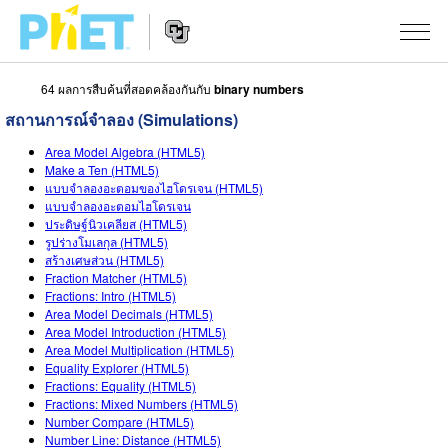
64 ผลการสืบค้นที่สอดคล้องกันกับ
binary numbers
สืบค้น
สถานการณ์จำลอง (Simulations)
ภายใน
Website
เว็บไซต์
สถานการณ์จำลอง
Area Model Algebra (HTML5)
Navigation
ของ
Make a Ten (HTML5)
แบบจำลองอะตอมของไฮโดรเจน (HTML5)
PhET
All Sims
STUDIO
แบบจำลองอะตอมไฮโดรเจน
ประดิษฐ์นิวเคลียส (HTML5)
About Studio
TEACHING
ฟิสิกส์
รูปร่างโมเลกุล (HTML5)
สร้างเศษส่วน (HTML5)
Customizable Sims
ค้นหากิจกรรม
งานวิจัย
Fraction Matcher (HTML5)
คณิตศาสตร์
Fractions: Intro (HTML5)
Start a Free Trial
Area Model Decimals (HTML5)
ร่วมแบ่งปันกิจกรรม
INITIATIVES
เคมี
Area Model Introduction (HTML5)
Purchase a License
Area Model Multiplication (HTML5)
Activity Contribution Guidelines
Inclusive Design
เข้าสู่ระบบ / สมัครเพื่อเข้าใช้ระบบ
วิทยาศาสตร์ของโลก
Equality Explorer (HTML5)
Fractions: Equality (HTML5)
Virtual Workshops
PhET Global
Fractions: Mixed Numbers (HTML5)
ชีววิทยา
Number Compare (HTML5)
เข้าสู่ระบบ / สมัครเพื่อเข้าใช้ระบบ
Professional Learning with PhET
Data Fluency
Number Line: Distance (HTML5)