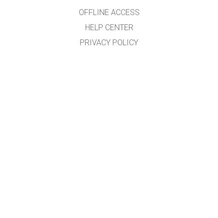
OFFLINE ACCESS
HELP CENTER
PRIVACY POLICY
รหัสต้นฉบับ (SOURCE CODE)
ข้อกำหนดลิขสิทธิ์
สำหรับผู้แปลภาษา
ติดต่อทีมงาน PHET
ผู้ช่วยศาสตราจารย์ ดร.นิวัฒน์ ศรีสวัสดิ์
กลุ่มวิจัยการศึกษาวิทยาศาสตร์และเทคโนโลยีแนวใหม่
สาขาวิชาวิทยาศาสตร์ศึกษา คณะศึกษาศาสตร์
มหาวิทยาลัยขอนแก่น
(สนับสนุนโดยสำนักงานเลขานุการกองทุนพัฒนาเทคโนโลยีเพื่อการศึกษา กระทรวง
ศึกษาธิการ)