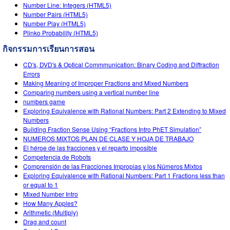
สถานการณ์จำลองที่แปลภาษาแล้ว
Number Line: Integers (HTML5)
Teaching with PhET
DEIB in STEM Ed
Number Pairs (HTML5)
Customizable Sims
Number Play (HTML5)
SceneryStack OSE
Plinko Probability (HTML5)
กิจกรรมการเรียนการสอน
Impact Report
CD's, DVD's & Optical Commmunication: Binary Coding and Diffraction
Errors
Making Meaning of Improper Fractions and Mixed Numbers
Comparing numbers using a vertical number line
numbers game
Exploring Equivalence with Rational Numbers: Part 2 Extending to Mixed
Numbers
Building Fraction Sense Using “Fractions Intro PhET Simulation”
NUMEROS MIXTOS PLAN DE CLASE Y HOJA DE TRABAJO
El héroe de las fracciones y el reparto imposible
Competencia de Robots
Comprensión de las Fracciones Impropias y los Números Mixtos
Exploring Equivalence with Rational Numbers: Part 1 Fractions less than
or equal to 1
Mixed Number Intro
How Many Apples?
Arithmetic (Multiply)
Drag and count