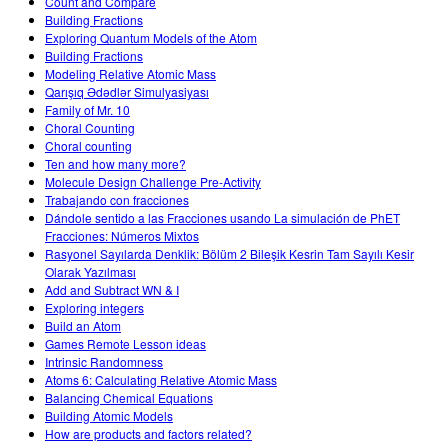
Count and Compare
Building Fractions
Exploring Quantum Models of the Atom
Building Fractions
Modeling Relative Atomic Mass
Qarışıq Ədədlər Simulyasiyası
Family of Mr. 10
Choral Counting
Choral counting
Ten and how many more?
Molecule Design Challenge Pre-Activity
Trabajando con fracciones
Dándole sentido a las Fracciones usando La simulación de PhET
Fracciones: Números Mixtos
Rasyonel Sayılarda Denklik: Bölüm 2 Bileşik Kesrin Tam Sayılı Kesir
Olarak Yazılması
Add and Subtract WN & I
Exploring integers
Build an Atom
Games Remote Lesson ideas
Intrinsic Randomness
Atoms 6: Calculating Relative Atomic Mass
Balancing Chemical Equations
Building Atomic Models
How are products and factors related?