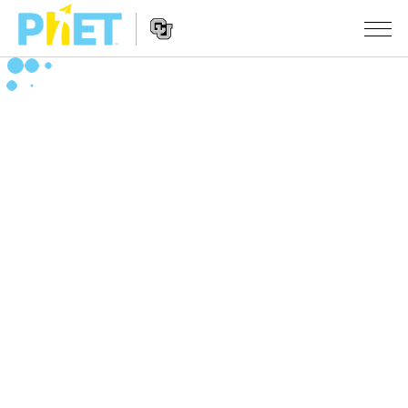
สืบค้น
ภายใน
Website
เว็บไซต์
สถานการณ์จำลอง
Navigation
ของ
PhET
All Sims
STUDIO
About Studio
TEACHING
ฟิสิกส์
Customizable Sims
ค้นหากิจกรรม
งานวิจัย
คณิตศาสตร์
Start a Free Trial
ร่วมแบ่งปันกิจกรรม
INITIATIVES
เคมี
Purchase a License
Activity Contribution Guidelines
Inclusive Design
เข้าสู่ระบบ / สมัครเพื่อเข้าใช้ระบบ
วิทยาศาสตร์ของโลก
Virtual Workshops
PhET Global
ชีววิทยา
เข้าสู่ระบบ / สมัครเพื่อเข้าใช้ระบบ
Professional Learning with PhET
Data Fluency