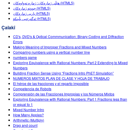
Customizable Sims
Teaching with PhET
هێڵی ژمارەکان: ژمارە تەواوەکان (HTML5)
DEIB in STEM Ed
جووتە ژمارەکان (HTML5)
یاریی ژمارەکان (HTML5)
SceneryStack OSE
ئەگەرێتیی پڵینکۆ (HTML5)
Impact Report
Çalakî
CD's, DVD's & Optical Commmunication: Binary Coding and Diffraction
Errors
Making Meaning of Improper Fractions and Mixed Numbers
Comparing numbers using a vertical number line
numbers game
Exploring Equivalence with Rational Numbers: Part 2 Extending to Mixed
Numbers
Building Fraction Sense Using “Fractions Intro PhET Simulation”
NUMEROS MIXTOS PLAN DE CLASE Y HOJA DE TRABAJO
El héroe de las fracciones y el reparto imposible
Competencia de Robots
Comprensión de las Fracciones Impropias y los Números Mixtos
Exploring Equivalence with Rational Numbers: Part 1 Fractions less than
or equal to 1
Mixed Number Intro
How Many Apples?
Arithmetic (Multiply)
Drag and count