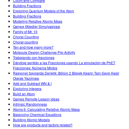
Count and Compare
Building Fractions
Exploring Quantum Models of the Atom
Building Fractions
Modeling Relative Atomic Mass
Qarışıq Ədədlər Simulyasiyası
Family of Mr. 10
Choral Counting
Choral counting
Ten and how many more?
Molecule Design Challenge Pre-Activity
Trabajando con fracciones
Dándole sentido a las Fracciones usando La simulación de PhET
Fracciones: Números Mixtos
Rasyonel Sayılarda Denklik: Bölüm 2 Bileşik Kesrin Tam Sayılı Kesir
Olarak Yazılması
Add and Subtract WN & I
Exploring integers
Build an Atom
Games Remote Lesson ideas
Intrinsic Randomness
Atoms 6: Calculating Relative Atomic Mass
Balancing Chemical Equations
Building Atomic Models
How are products and factors related?