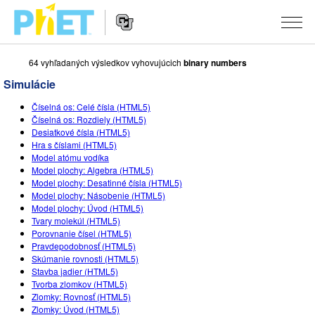
64 vyhľadaných výsledkov vyhovujúcich
binary numbers
Vyhľadávať
PhET
Simulácie
web
Website
stránku
SIMULÁCIE
Číselná os: Celé čísla (HTML5)
Navigation
Číselná os: Rozdiely (HTML5)
Všetky simulácie
Desiatkové čísla (HTML5)
STUDIO
Hra s číslami (HTML5)
Model atómu vodíka
Fyzika
About Studio
VYUČOVANIE
Model plochy: Algebra (HTML5)
Model plochy: Desatinné čísla (HTML5)
Matematika
Customizable Sims
Prehľadávať aktivity
VÝSKUM
Model plochy: Násobenie (HTML5)
Model plochy: Úvod (HTML5)
Chémia
Start a Free Trial
Zdieľajte svoje aktivity
INICIATÍVY
Tvary molekúl (HTML5)
Porovnanie čísel (HTML5)
Náuka o Zemi
Purchase a License
Activity Contribution Guidelines
Inkluzívny dizajn
PRIHLÁSIŤ / REGISTROVAŤ
Pravdepodobnosť (HTML5)
Skúmanie rovnosti (HTML5)
Biológia
Virtuálne workshopy
Globálny PhET
Stavba jadier (HTML5)
Tvorba zlomkov (HTML5)
PRIHLÁSIŤ / REGISTROVAŤ
Preložené simulácie
Professional Learning with PhET
Data Fluency
Zlomky: Rovnosť (HTML5)
Zlomky: Úvod (HTML5)