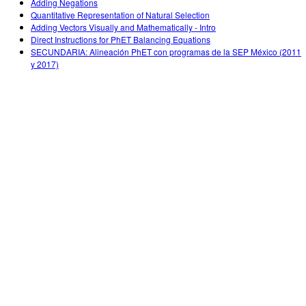
Adding Negations
Quantitative Representation of Natural Selection
Adding Vectors Visually and Mathematically - Intro
Direct Instructions for PhET Balancing Equations
SECUNDARIA: Alineación PhET con programas de la SEP México (2011
y 2017)