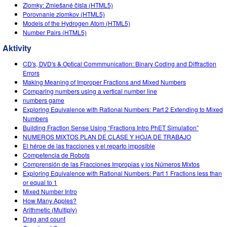
Customizable Sims
Teaching with PhET
Zlomky: Zmiešané čísla (HTML5)
DEIB v STEM vyučovaní
Porovnanie zlomkov (HTML5)
Models of the Hydrogen Atom (HTML5)
SceneryStack OSE
Number Pairs (HTML5)
Impact Report
Aktivity
CD's, DVD's & Optical Commmunication: Binary Coding and Diffraction
Errors
Making Meaning of Improper Fractions and Mixed Numbers
Comparing numbers using a vertical number line
numbers game
Exploring Equivalence with Rational Numbers: Part 2 Extending to Mixed
Numbers
Building Fraction Sense Using “Fractions Intro PhET Simulation”
NUMEROS MIXTOS PLAN DE CLASE Y HOJA DE TRABAJO
El héroe de las fracciones y el reparto imposible
Competencia de Robots
Comprensión de las Fracciones Impropias y los Números Mixtos
Exploring Equivalence with Rational Numbers: Part 1 Fractions less than
or equal to 1
Mixed Number Intro
How Many Apples?
Arithmetic (Multiply)
Drag and count