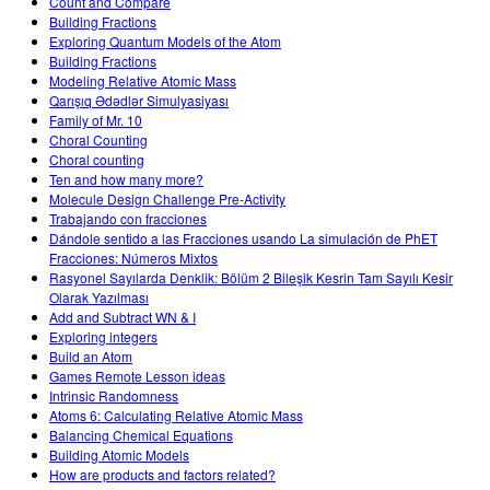
Count and Compare
Building Fractions
Exploring Quantum Models of the Atom
Building Fractions
Modeling Relative Atomic Mass
Qarışıq Ədədlər Simulyasiyası
Family of Mr. 10
Choral Counting
Choral counting
Ten and how many more?
Molecule Design Challenge Pre-Activity
Trabajando con fracciones
Dándole sentido a las Fracciones usando La simulación de PhET
Fracciones: Números Mixtos
Rasyonel Sayılarda Denklik: Bölüm 2 Bileşik Kesrin Tam Sayılı Kesir
Olarak Yazılması
Add and Subtract WN & I
Exploring integers
Build an Atom
Games Remote Lesson ideas
Intrinsic Randomness
Atoms 6: Calculating Relative Atomic Mass
Balancing Chemical Equations
Building Atomic Models
How are products and factors related?