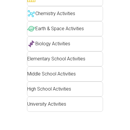
Customizable Sims
Teaching with PhET
DEIB v STEM vyučovaní
Chemistry Activities
SceneryStack OSE
Impact Report
Earth & Space Activities
Biology Activities
Elementary School Activities
Middle School Activities
High School Activities
University Activities