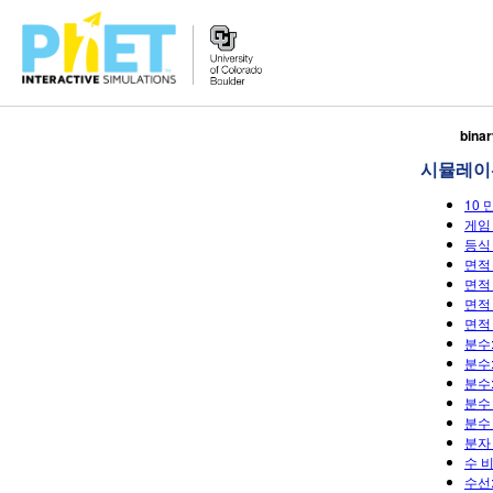
PhET
bina
웹
시뮬레이
사
이
10 
트
게임 
검
등식 
면적 
색
면적 
면적 
면적 
분수:
분수:
분수:
분수 
분수 
분자 
수 비
수선: