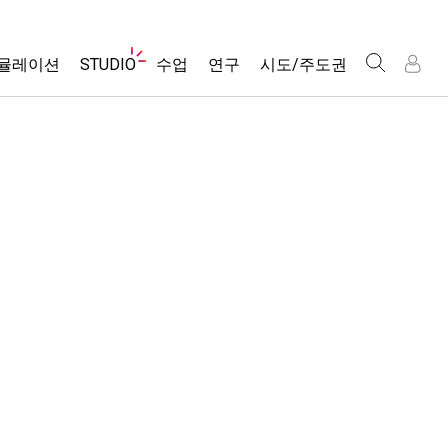
웹
뮬레이션
STUDIO
수업
연구
시도/주도권
사
이
트
About Studio
모든 심(Sims)
활동 검색
포용적 디자인
인
인
탐
Customizable Sims
당신의 활동을 공유하세요.
PhET 글로벌
색
물리학
Start a Free Trial
활동 기여 지침
Data Fluency
수학 및 통계학
Purchase a License
STEM Ed의 DEIB
가상 워크숍
화학
SceneryStack OSE
Professional Learning with PhET
지구 및 우주
Impact Report
Teaching with PhET
생물학
번역된 시뮬레이션
Customizable Sims