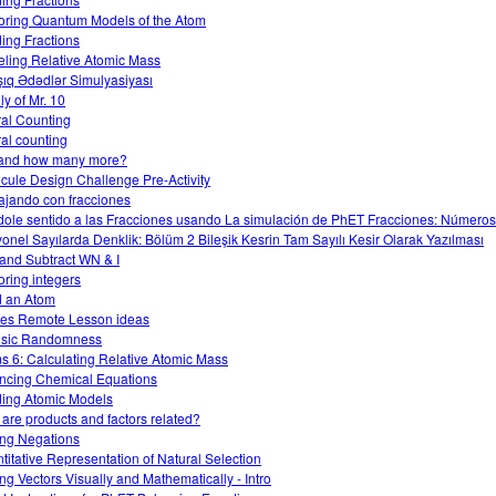
oring Quantum Models of the Atom
ding Fractions
ling Relative Atomic Mass
şıq Ədədlər Simulyasiyası
ly of Mr. 10
al Counting
al counting
and how many more?
cule Design Challenge Pre-Activity
ajando con fracciones
ole sentido a las Fracciones usando La simulación de PhET Fracciones: Números
onel Sayılarda Denklik: Bölüm 2 Bileşik Kesrin Tam Sayılı Kesir Olarak Yazılması
and Subtract WN & I
oring integers
d an Atom
s Remote Lesson ideas
insic Randomness
s 6: Calculating Relative Atomic Mass
ncing Chemical Equations
ding Atomic Models
are products and factors related?
ng Negations
titative Representation of Natural Selection
ng Vectors Visually and Mathematically - Intro