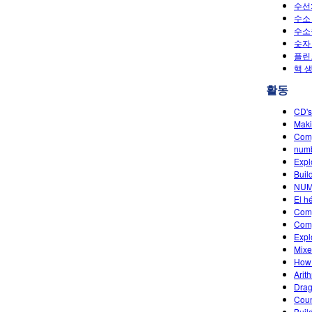
수선:
수소 
수소
숫자 
플린코
핵 생
활동
CD's
Maki
Comp
num
Expl
Buil
NUM
El h
Comp
Comp
Expl
Mixe
How
Arith
Drag
Cou
Buil