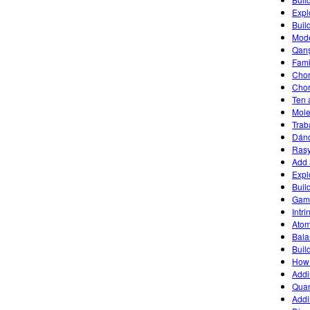
Expl
Buil
Mode
Qarı
Fami
Chor
Chor
Ten 
Mole
Trab
Dánd
Rasy
Add 
Expl
Buil
Game
Intr
Atom
Bala
Buil
How 
Addi
Quan
Addi