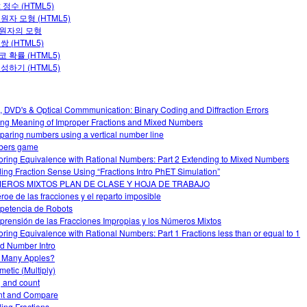
 정수 (HTML5)
원자 모형 (HTML5)
원자의 모형
쌍 (HTML5)
 확률 (HTML5)
성하기 (HTML5)
, DVD's & Optical Commmunication: Binary Coding and Diffraction Errors
ng Meaning of Improper Fractions and Mixed Numbers
aring numbers using a vertical number line
bers game
oring Equivalence with Rational Numbers: Part 2 Extending to Mixed Numbers
ding Fraction Sense Using “Fractions Intro PhET Simulation”
EROS MIXTOS PLAN DE CLASE Y HOJA DE TRABAJO
éroe de las fracciones y el reparto imposible
etencia de Robots
rensión de las Fracciones Impropias y los Números Mixtos
oring Equivalence with Rational Numbers: Part 1 Fractions less than or equal to 1
d Number Intro
 Many Apples?
metic (Multiply)
 and count
nt and Compare
ding Fractions