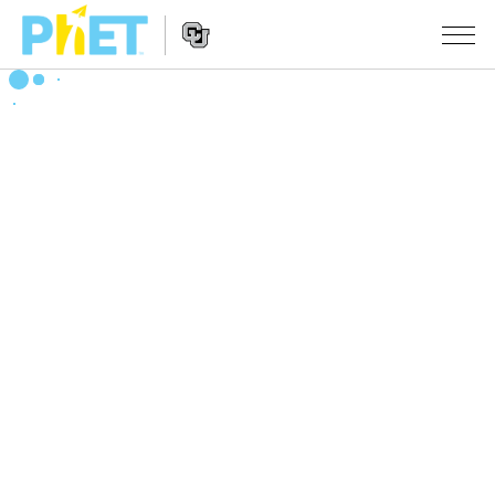
PhET
웹
사
웹
시뮬레이션
이
사
트
이
모든 심(Sims)
STUDIO
검
트
색
탐
About Studio
수업
물리학
색
Customizable Sims
수학 및 통계학
활동 검색
연구
Start a Free Trial
화학
당신의 활동을 공유하세요.
시도/주도권
Purchase a License
지구 및 우주
활동 기여 지침
포용적 디자인
로그인/등록
생물학
가상 워크숍
PhET 글로벌
로그인/등록
번역된 시뮬레이션
Professional Learning with PhET
Data Fluency