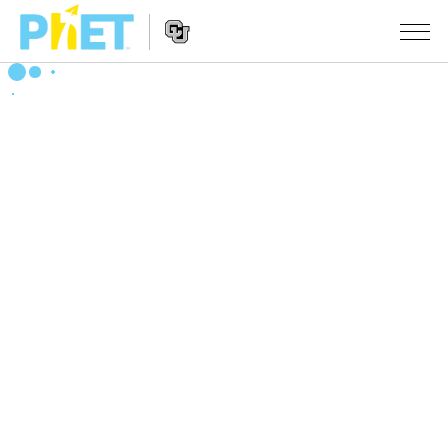
PhET
웹
사
웹
시뮬레이션
이
사
트
이
모든 심(Sims)
STUDIO
검
트
색
탐
About Studio
수업
물리학
색
Customizable Sims
수학 및 통계학
활동 검색
연구
Start a Free Trial
화학
당신의 활동을 공유하세요.
시도/주도권
Purchase a License
지구 및 우주
활동 기여 지침
포용적 디자인
로그인/등록
생물학
가상 워크숍
PhET 글로벌
로그인/등록
번역된 시뮬레이션
Professional Learning with PhET
Data Fluency