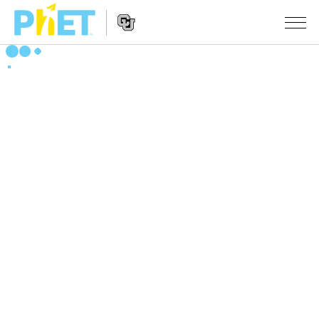
PhET
웹
사
웹
시뮬레이션
이
사
트
이
모든 심(Sims)
STUDIO
검
트
색
탐
About Studio
수업
물리학
색
Customizable Sims
수학 및 통계학
활동 검색
연구
Start a Free Trial
화학
당신의 활동을 공유하세요.
시도/주도권
Purchase a License
지구 및 우주
활동 기여 지침
포용적 디자인
로그인/등록
생물학
가상 워크숍
PhET 글로벌
로그인/등록
번역된 시뮬레이션
Professional Learning with PhET
Data Fluency