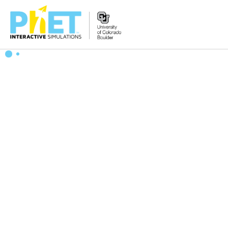
Search
the
PhET
Website