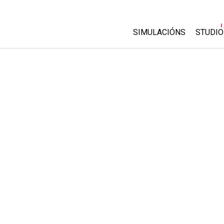
SIMULACIÓNS
STUDIO
All Sims
About
Custo
Física
Start 
Matemáticas
Purch
Química
Ciencias da Terra
Bioloxía
Simulacións traducidas
Customizable Sims