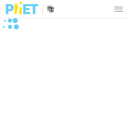
สืบค้น
ภายใน
Website
เว็บไซต์
สถานการณ์จำลอง
Navigation
ของ
PhET
All Sims
STUDIO
About Studio
TEACHING
ฟิสิกส์
Customizable Sims
ค้นหากิจกรรม
งานวิจัย
คณิตศาสตร์
Start a Free Trial
ร่วมแบ่งปันกิจกรรม
INITIATIVES
เคมี
Purchase a License
Activity Contribution Guidelines
Inclusive Design
เข้าสู่ระบบ / สมัครเพื่อเข้าใช้ระบบ
วิทยาศาสตร์ของโลก
Virtual Workshops
PhET Global
ชีววิทยา
เข้าสู่ระบบ / สมัครเพื่อเข้าใช้ระบบ
Professional Learning with PhET
Data Fluency