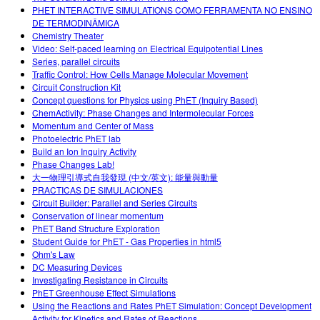
PHET INTERACTIVE SIMULATIONS COMO FERRAMENTA NO ENSINO
DE TERMODINÂMICA
Chemistry Theater
Video: Self-paced learning on Electrical Equipotential Lines
Series, parallel circuits
Traffic Control: How Cells Manage Molecular Movement
Circuit Construction Kit
Concept questions for Physics using PhET (Inquiry Based)
ChemActivity: Phase Changes and Intermolecular Forces
Momentum and Center of Mass
Photoelectric PhET lab
Build an Ion Inquiry Activity
Phase Changes Lab!
大一物理引導式自我發現 (中文/英文): 能量與動量
PRACTICAS DE SIMULACIONES
Circuit Builder: Parallel and Series Circuits
Conservation of linear momentum
PhET Band Structure Exploration
Student Guide for PhET - Gas Properties in html5
Ohm's Law
DC Measuring Devices
Investigating Resistance in Circuits
PhET Greenhouse Effect Simulations
Using the Reactions and Rates PhET Simulation: Concept Development
Activity for Kinetics and Rates of Reactions