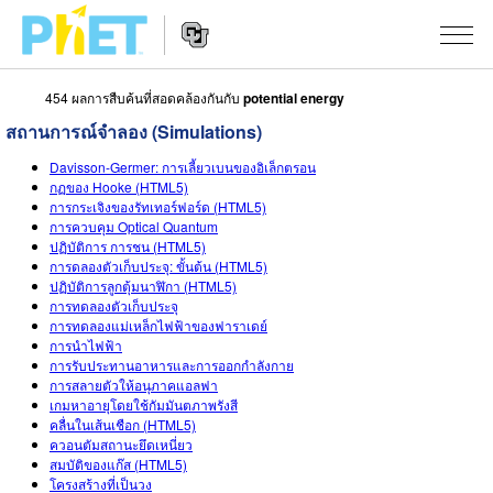
454 ผลการสืบค้นที่สอดคล้องกันกับ
potential energy
สืบค้น
สถานการณ์จำลอง (Simulations)
ภายใน
Website
เว็บไซต์
สถานการณ์จำลอง
Davisson-Germer: การเลี้ยวเบนของอิเล็กตรอน
Navigation
ของ
กฏของ Hooke (HTML5)
การกระเจิงของรัทเทอร์ฟอร์ด (HTML5)
PhET
All Sims
STUDIO
การควบคุม Optical Quantum
ปฏิบัติการ การชน (HTML5)
About Studio
TEACHING
ฟิสิกส์
การดลองตัวเก็บประจุ: ขั้นต้น (HTML5)
ปฏิบัติการลูกตุ้มนาฬิกา (HTML5)
Customizable Sims
ค้นหากิจกรรม
งานวิจัย
การทดลองตัวเก็บประจุ
คณิตศาสตร์
การทดลองแม่เหล็กไฟฟ้าของฟาราเดย์
Start a Free Trial
การนำไฟฟ้า
ร่วมแบ่งปันกิจกรรม
INITIATIVES
เคมี
การรับประทานอาหารและการออกกำลังกาย
Purchase a License
การสลายตัวให้อนุภาคแอลฟา
Activity Contribution Guidelines
Inclusive Design
เข้าสู่ระบบ / สมัครเพื่อเข้าใช้ระบบ
วิทยาศาสตร์ของโลก
เกมหาอายุโดยใช้กัมมันตภาพรังสี
คลื่นในเส้นเชือก (HTML5)
Virtual Workshops
PhET Global
ควอนตัมสถานะยึดเหนี่ยว
ชีววิทยา
สมบัติของแก๊ส (HTML5)
เข้าสู่ระบบ / สมัครเพื่อเข้าใช้ระบบ
Professional Learning with PhET
Data Fluency
โครงสร้างที่เป็นวง