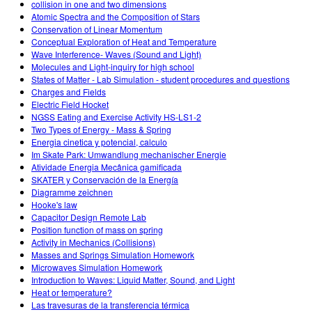
collision in one and two dimensions
Atomic Spectra and the Composition of Stars
Conservation of Linear Momentum
Conceptual Exploration of Heat and Temperature
Wave Interference- Waves (Sound and Light)
Molecules and Light-inquiry for high school
States of Matter - Lab Simulation - student procedures and questions
Charges and Fields
Electric Field Hocket
NGSS Eating and Exercise Activity HS-LS1-2
Two Types of Energy - Mass & Spring
Energia cinetica y potencial, calculo
Im Skate Park: Umwandlung mechanischer Energie
Atividade Energia Mecânica gamificada
SKATER y Conservación de la Energía
Diagramme zeichnen
Hooke's law
Capacitor Design Remote Lab
Position function of mass on spring
Activity in Mechanics (Collisions)
Masses and Springs Simulation Homework
Microwaves Simulation Homework
Introduction to Waves: Liquid Matter, Sound, and Light
Heat or temperature?
Las travesuras de la transferencia térmica