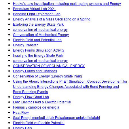
Hooke's Law investigation including multi-spring systems and Energy
Pendulum Virtual Lab 2021
Bending Light Exploration Lab
Energy Analysis of a Mass Oscillating on a Spring
Exploring the Energy Skate Park
conservation of mechanical energy
Conversation of Mechenical Energy
Electric Field and Potential Lab
Energy Transfer
Energy Forms Simulation Activity
Inquiry to the Energy Skate Park
conservation of mechanical energy
CONSERVATION OF MECHANICAL ENERGY
Energy Forms and Changes
Conservation of Energy (Energy Skate Park)
Using the Atomic Interactions PhET Simulation: Concept Development for
Understanding Energy Changes Associated with Bond Forming and
Bond Breaking Events
Energy Flow Chart Lab
Lab: Electric Field & Electric Potential
Formas y cambios de energía
Heat Flow
Saat Energi menjadi Jejak Petualangan untuk dijelajahi
Electric Field vs Electric Potential
Energy Park