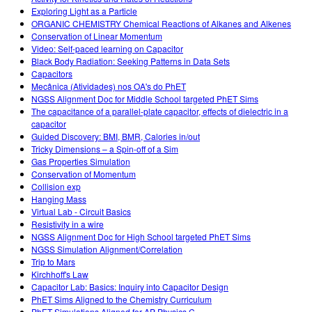
Exploring Light as a Particle
ORGANIC CHEMISTRY Chemical Reactions of Alkanes and Alkenes
Conservation of Linear Momentum
Video: Self-paced learning on Capacitor
Black Body Radiation: Seeking Patterns in Data Sets
Capacitors
Mecânica (Atividades) nos OA's do PhET
NGSS Alignment Doc for Middle School targeted PhET Sims
The capacitance of a parallel-plate capacitor, effects of dielectric in a
capacitor
Guided Discovery: BMI, BMR, Calories in/out
Tricky Dimensions – a Spin-off of a Sim
Gas Properties Simulation
Conservation of Momentum
Collision exp
Hanging Mass
Virtual Lab - Circuit Basics
Resistivity in a wire
NGSS Alignment Doc for High School targeted PhET Sims
NGSS Simulation Alignment/Correlation
Trip to Mars
Kirchhoff's Law
Capacitor Lab: Basics: Inquiry into Capacitor Design
PhET Sims Aligned to the Chemistry Curriculum
PhET Simulations Aligned for AP Physics C