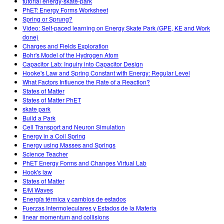
tutorial energy-skate-park
PhET: Energy Forms Worksheet
Spring or Sprung?
Video: Self-paced learning on Energy Skate Park (GPE, KE and Work
done)
Charges and Fields Exploration
Bohr's Model of the Hydrogen Atom
Capacitor Lab: Inquiry into Capacitor Design
Hooke's Law and Spring Constant with Energy: Regular Level
What Factors Influence the Rate of a Reaction?
States of Matter
States of Matter PhET
skate park
Build a Park
Cell Transport and Neuron Simulation
Energy in a Coil Spring
Energy using Masses and Springs
Science Teacher
PhET Energy Forms and Changes Virtual Lab
Hook's law
States of Matter
E/M Waves
Energía térmica y cambios de estados
Fuerzas Intermoleculares y Estados de la Materia
linear momentum and collisions