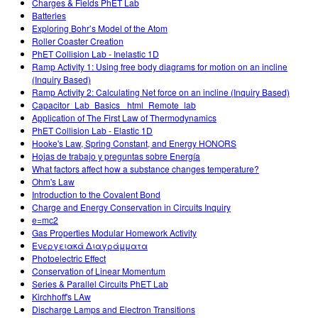
Charges & Fields PhET Lab
Batteries
Exploring Bohr’s Model of the Atom
Roller Coaster Creation
PhET Collision Lab - Inelastic 1D
Ramp Activity 1: Using free body diagrams for motion on an incline
(Inquiry Based)
Ramp Activity 2: Calculating Net force on an incline (Inquiry Based)
Capacitor_Lab_Basics _html_Remote_lab
Application of The First Law of Thermodynamics
PhET Collision Lab - Elastic 1D
Hooke's Law, Spring Constant, and Energy HONORS
Hojas de trabajo y preguntas sobre Energía
What factors affect how a substance changes temperature?
Ohm's Law
Introduction to the Covalent Bond
Charge and Energy Conservation in Circuits Inquiry
e=mc2
Gas Properties Modular Homework Activity
Ενεργειακά Διαγράμματα
Photoelectric Effect
Conservation of Linear Momentum
Series & Parallel Circuits PhET Lab
Kirchhoff's LAw
Discharge Lamps and Electron Transitions