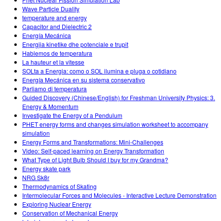
Wave Particle Duality
temperature and energy
Capacitor and Dielectric 2
Energía Mecánica
Energjia kinetike dhe potenciale e trupit
Hablemos de temperatura
La hauteur et la vitesse
SOLta a Energia: como o SOL ilumina e pluga o cotidiano
Energía Mecánica en su sistema conservativo
Parliamo di temperatura
Guided Discovery (Chinese/English) for Freshman University Physics: 3.
Energy & Momentum
Investigate the Energy of a Pendulum
PHET energy forms and changes simulation worksheet to accompany
simulation
Energy Forms and Transformations: Mini-Challenges
Video: Self-paced learning on Energy Transformation
What Type of Light Bulb Should I buy for my Grandma?
Energy skate park
NRG Sk8r
Thermodynamics of Skating
Intermolecular Forces and Molecules - Interactive Lecture Demonstration
Exploring Nuclear Energy
Conservation of Mechanical Energy