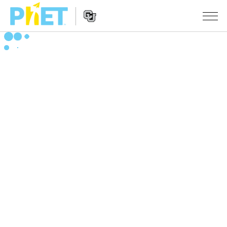
สืบค้น
ภายใน
Website
เว็บไซต์
สถานการณ์จำลอง
Navigation
ของ
PhET
All Sims
STUDIO
About Studio
TEACHING
ฟิสิกส์
Customizable Sims
ค้นหากิจกรรม
งานวิจัย
คณิตศาสตร์
Start a Free Trial
ร่วมแบ่งปันกิจกรรม
INITIATIVES
เคมี
Purchase a License
Activity Contribution Guidelines
Inclusive Design
เข้าสู่ระบบ / สมัครเพื่อเข้าใช้ระบบ
วิทยาศาสตร์ของโลก
Virtual Workshops
PhET Global
ชีววิทยา
เข้าสู่ระบบ / สมัครเพื่อเข้าใช้ระบบ
Professional Learning with PhET
Data Fluency