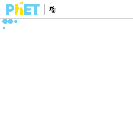
สืบค้น
ภายใน
Website
เว็บไซต์
สถานการณ์จำลอง
Navigation
ของ
PhET
All Sims
STUDIO
About Studio
TEACHING
ฟิสิกส์
Customizable Sims
ค้นหากิจกรรม
งานวิจัย
คณิตศาสตร์
Start a Free Trial
ร่วมแบ่งปันกิจกรรม
INITIATIVES
เคมี
Purchase a License
Activity Contribution Guidelines
Inclusive Design
เข้าสู่ระบบ / สมัครเพื่อเข้าใช้ระบบ
วิทยาศาสตร์ของโลก
Virtual Workshops
PhET Global
ชีววิทยา
เข้าสู่ระบบ / สมัครเพื่อเข้าใช้ระบบ
Professional Learning with PhET
Data Fluency