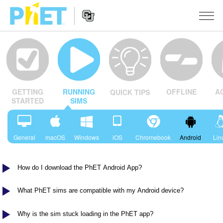
สืบค้น
ภายใน
Website
เว็บไซต์
สถานการณ์จำลอง
Navigation
ของ
OFFLINE
A
GETTING
RUNNING
QUICK TIPS
PhET
All Sims
STUDIO
STARTED
SIMS
About Studio
TEACHING
ฟิสิกส์
Customizable Sims
ค้นหากิจกรรม
General
macOS
Windows
iOS
Chromebook
Android
Lin
งานวิจัย
คณิตศาสตร์
Start a Free Trial
ร่วมแบ่งปันกิจกรรม
INITIATIVES
เคมี
How do I download the PhET Android App?
Purchase a License
Activity Contribution Guidelines
Inclusive Design
เข้าสู่ระบบ / สมัครเพื่อเข้าใช้ระบบ
วิทยาศาสตร์ของโลก
What PhET sims are compatible with my Android device?
Virtual Workshops
PhET Global
ชีววิทยา
เข้าสู่ระบบ / สมัครเพื่อเข้าใช้ระบบ
Why is the sim stuck loading in the PhET app?
Professional Learning with PhET
Data Fluency