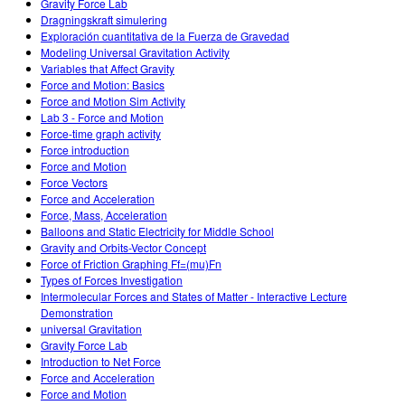
Gravity Force Lab
Dragningskraft simulering
Exploración cuantitativa de la Fuerza de Gravedad
Modeling Universal Gravitation Activity
Variables that Affect Gravity
Force and Motion: Basics
Force and Motion Sim Activity
Lab 3 - Force and Motion
Force-time graph activity
Force introduction
Force and Motion
Force Vectors
Force and Acceleration
Force, Mass, Acceleration
Balloons and Static Electricity for Middle School
Gravity and Orbits-Vector Concept
Force of Friction Graphing Ff=(mu)Fn
Types of Forces Investigation
Intermolecular Forces and States of Matter - Interactive Lecture
Demonstration
universal Gravitation
Gravity Force Lab
Introduction to Net Force
Force and Acceleration
Force and Motion