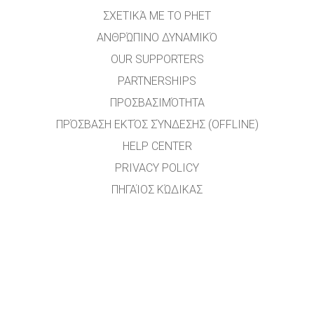
ΣΧΕΤΙΚΆ ΜΕ ΤΟ PHET
ΑΝΘΡΏΠΙΝΟ ΔΥΝΑΜΙΚΌ
OUR SUPPORTERS
PARTNERSHIPS
ΠΡΟΣΒΑΣΙΜΌΤΗΤΑ
ΠΡΌΣΒΑΣΗ ΕΚΤΌΣ ΣΎΝΔΕΣΗΣ (OFFLINE)
HELP CENTER
PRIVACY POLICY
ΠΗΓΑΊΟΣ ΚΏΔΙΚΑΣ
ΑΔΕΙΟΔΌΤΗΣΗ
ΓΙΑ ΜΕΤΑΦΡΑΣΤΈΣ
ΕΠΙΚΟΙΝΩΝΊΑ
Η μετάφραση του ιστότοπου στην ελληνική γλώσσα έγινε από τους