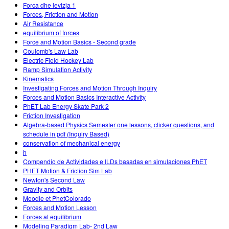
Forca dhe levizja 1
Forces, Friction and Motion
Air Resistance
equilibrium of forces
Force and Motion Basics - Second grade
Coulomb's Law Lab
Electric Field Hockey Lab
Ramp Simulation Activity
Kinematics
Investigating Forces and Motion Through Inquiry
Forces and Motion Basics Interactive Activity
PhET Lab Energy Skate Park 2
Friction Investigation
Algebra-based Physics Semester one lessons, clicker questions, and
schedule in pdf (Inquiry Based)
conservation of mechanical energy
h
Compendio de Actividades e ILDs basadas en simulaciones PhET
PHET Motion & Friction Sim Lab
Newton's Second Law
Gravity and Orbits
Moodle et PhetColorado
Forces and Motion Lesson
Forces at equilibrium
Modeling Paradigm Lab- 2nd Law