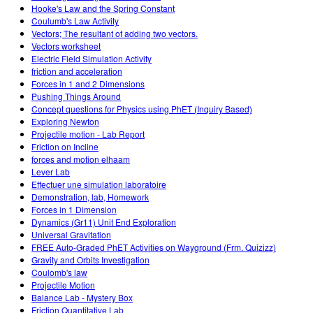
Hooke's Law and the Spring Constant
Coulumb's Law Activity
Vectors; The resultant of adding two vectors.
Vectors worksheet
Electric Field Simulation Activity
friction and acceleration
Forces in 1 and 2 Dimensions
Pushing Things Around
Concept questions for Physics using PhET (Inquiry Based)
Exploring Newton
Projectile motion - Lab Report
Friction on Incline
forces and motion elhaam
Lever Lab
Effectuer une simulation laboratoire
Demonstration, lab, Homework
Forces in 1 Dimension
Dynamics (Gr11) Unit End Exploration
Universal Gravitation
FREE Auto-Graded PhET Activities on Wayground (Frm. Quizizz)
Gravity and Orbits Investigation
Coulomb's law
Projectile Motion
Balance Lab - Mystery Box
Friction Quantitative Lab