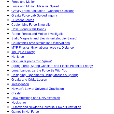
Force and Motion
Force and Motion: Mass vs. Speed
Gravity Force Simulation - Concept Questions
Gravity Force Lab Guided Inquiry
Rules for Forces
Coulombinc Force Simulation
How Strong is this Bond?
Ramp: Forces and Motion Investigation
Static Magnetic and Electric unit (Inquiry Based)
Coulombic Force Simulation Observations
MYP Physics: Gravitational force vs. Distance
Inquiry to Gravity
Net force
Calculer le poids d'un "grave"
Spring Force, Spring Constant and Elastic Potential Energy
Lunar Lander; Let the Force Be With You
Designing Experiments Using Masses & Springs
Gravity and Orbits Lesson
Investigation
Newton's Law of Universal Gravitation
Crash!
Flow stretching and DNA extension
Hook's law
Discovering Newton's Universal Law of Gravitation
Games in Net Force