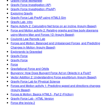
Gravity Force Worksheet
Gravity Force Investigation (AP)
Gravity Force Investigation (PreAP)
Exploring Gravity
Gravity Force Lab PreAP using HTML5 Sim
Gravity Lab- intro
Ramp Activity 2: Calculating Net force on an incline (Inquiry Based)
Force and Motion activity 2: Relating graphs and free body diagrams
using Moving Man and Forces 1D (Inquiry Based)
Coulomb Law Remote Lab
Forces and Motion: Balanced and Unbalanced Forces, and Predicting
Changes in Motion (Inquiry Based)
Explorando la Gravedad
Gravity Force
Gravity Force
Force
Gravitational Force and Orbits
Buoyancy: How Does Buoyant Force Act on Objects in a Fluid?
Vector Addition 2: Understanding Force equilibrium (Inquiry Based)
Gravity Force Lab for Physical Science
Forces and Motion activity 1: Predicting speed and directions changes
(Inquiry Based)
Forces & Motion: Basics HTML5 - Part 2 (Friction)
Gravity Force Lab - HTML Version
Forca dhe levizja 2