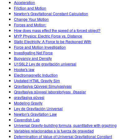
Acceleration
Friction and Motion
Newton's Gravitational Constant Calculation
Change Your Motion
Forces and Motion:
How does mass effect the speed of a forced object?
MYP Physics: Electric Force vs. Distance
Static Electricity: A Force to be Reckoned With
Force and Motion Investigation
Investigating Net Force
Buoyancy and Density
U1S6L2 Ley de gravitación universal
Hooke's law
Electromagnetic Induction
Updated HTML Gravity Sim
Qravitasiya Qüvvəsi Simulyasiyası
Qravitasiya qüvvəsi laboratoriyası_Əsaslar
qravitasiya qüvəsi
Modeling Gravity
Ley de Gravitación Universal
Newton's Gravitation Law
Cavendish Lab
Universal Gravity-building formula, quantitative with graphing
Variables relacionadas a la fuerza de gravedad
Determination of Value of Universal Gravitational Constant