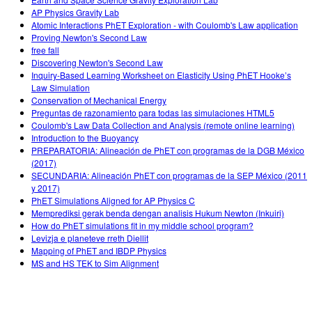
AP Physics Gravity Lab
Atomic Interactions PhET Exploration - with Coulomb's Law application
Proving Newton's Second Law
free fall
Discovering Newton's Second Law
Inquiry-Based Learning Worksheet on Elasticity Using PhET Hooke’s
Law Simulation
Conservation of Mechanical Energy
Preguntas de razonamiento para todas las simulaciones HTML5
Coulomb's Law Data Collection and Analysis (remote online learning)
Introduction to the Buoyancy
PREPARATORIA: Alineación de PhET con programas de la DGB México
(2017)
SECUNDARIA: Alineación PhET con programas de la SEP México (2011
y 2017)
PhET Simulations Aligned for AP Physics C
Memprediksi gerak benda dengan analisis Hukum Newton (Inkuiri)
How do PhET simulations fit in my middle school program?
Levizja e planeteve rreth Diellit
Mapping of PhET and IBDP Physics
MS and HS TEK to Sim Alignment