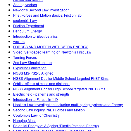
Adding vectors
Newton's Second Law Investigation
Phet Forces and Motion Basics: Friction lab
coulomb's Law
Friction Experiment
Pendulum Energy
Introduction to Electrostatics
vectors
FORCES AND MOTION WITH WORK ENERGY
Video: Self-paced learning on Newton's First Law
Turning Forces
2nd Law Simulation Lab
Exploring Gravitation
NGSS MS-PS2-5 Aligned
NGSS Alignment Doc for Middle School targeted PhET Sims
Orbits--effects of mass and distance
NGSS Alignment Doc for High School targeted PhET Sims
Electric field - patterns and strength
Introduction to Forces in 1-D
Hooke's Law investigation including multi-spring systems and Energy
Second Law Inquiry PhET Forces and Motion
Coulomb's Law for Chemistry
Hanging Mass
Potential Energy of A Spring (Elastic Potential Energy)
Earth and Space Science Gravity Exploration Lab