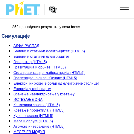
252 пронађених резултата у вези
force
Претрага
PhET
Симулације
вебсајта
Website
СИМУЛАЦИЈЕ
АЛФА-РАСПАД
Navigation
Балони и статички електрицитет (HTML5)
Све симулације
Балони и статички електрицитет
STUDIO
Генератор (HTML5)
Гравитација и орбите (HTML5)
Физика
About Studio
УЧЕЊЕ
Сила гравитације- лабораторија (HTML5)
Гравитациона сила : Основе (HTML5)
Математика & Статистика
Customizable Sims
Претражи активности
ИСТРАЖИВАЊА
Електрични хокеј је бољи од електричне столице!
Енергија у скејт-парку
Хемија
Start a Free Trial
Подели своје активности
ИНИЦИЈАТИВЕ
Зрачење наелектрисања у кретању
ИСТЕЗАЊЕ DNA
Земља& Свемир
Purchase a License
Activity Contribution Guidelines
Инклузивни дизајн
ПРИЈАВИТЕ СЕ / РЕГИСТРУЈТЕ СЕ
Кеплерови закони (HTML5)
Кретање пројектила (HTML5)
Биологија
Виртуелне радионице
PhET Глобал
Кулонов закон (HTML5)
Масе и опруге (HTML5)
ПРИЈАВИТЕ СЕ / РЕГИСТРУЈТЕ СЕ
Преведене симулације
Professional Learning with PhET
Data Fluency
Атомске интеракције (HTML5)
МЕСЕЧЕВ МОДУЛ