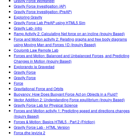
Gravity Force Worksheet
Gravity Force Investigation (AP)
Gravity Force Investigation (PreAP)
Exploring Gravity
Gravity Force Lab PreAP using HTML5 Sim
Gravity Lab- intro
Ramp Activity 2: Calculating Net force on an incline (Inquiry Based)
Force and Motion activity 2: Relating graphs and free body diagrams
using Moving Man and Forces 1D (Inquiry Based)
Coulomb Law Remote Lab
Forces and Motion: Balanced and Unbalanced Forces, and Predicting
Changes in Motion (Inquiry Based)
Explorando la Gravedad
Gravity Force
Gravity Force
Force
Gravitational Force and Orbits
Buoyancy: How Does Buoyant Force Act on Objects in a Fluid?
Vector Addition 2: Understanding Force equilibrium (Inquiry Based)
Gravity Force Lab for Physical Science
Forces and Motion activity 1: Predicting speed and directions changes
(Inquiry Based)
Forces & Motion: Basics HTML5 - Part 2 (Friction)
Gravity Force Lab - HTML Version
Forca dhe levizja 2