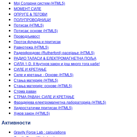
Customizable Sims
Teaching with PhET
Мој Соларни систем (HTML5)
DEIB in STEM Ed
МОМЕНТ СИЛЕ
ОПРУГЕ & ТЕГОВИ
SceneryStack OSE
ПОЛУПРОВОДНИЦИ
Потисак (HTML5)
Impact Report
Потисак: основе (HTML5)
Проводљивост
Проток флуида и притисак
Равнотежа (HTML5)
Радерфордово (Rutherford) расејање (HTML5)
РАДИО ТАЛАСИ & ЕЛЕКТРОМАГНЕТНА ПОЉА
СИЛА 1-D. II Њутнов закон и још много тога џабе!
СИЛЕ И КРЕТАЊЕ
Силе и кретање - Основе (HTML5)
Стања материје (HTML5)
Стања материје: основе (HTML5)
Стрма раван
СТРМА РАВАН: СИЛЕ И КРЕТАЊЕ
Фарадејева електромагнетна лабораторија (HTML5)
Хидростатички притисак (HTML5)
Хуков закон (HTML5)
Активности
Gravity Force Lab : calculations