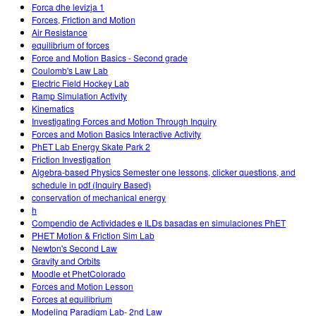
Forca dhe levizja 1
Forces, Friction and Motion
Air Resistance
equilibrium of forces
Force and Motion Basics - Second grade
Coulomb's Law Lab
Electric Field Hockey Lab
Ramp Simulation Activity
Kinematics
Investigating Forces and Motion Through Inquiry
Forces and Motion Basics Interactive Activity
PhET Lab Energy Skate Park 2
Friction Investigation
Algebra-based Physics Semester one lessons, clicker questions, and
schedule in pdf (Inquiry Based)
conservation of mechanical energy
h
Compendio de Actividades e ILDs basadas en simulaciones PhET
PHET Motion & Friction Sim Lab
Newton's Second Law
Gravity and Orbits
Moodle et PhetColorado
Forces and Motion Lesson
Forces at equilibrium
Modeling Paradigm Lab- 2nd Law