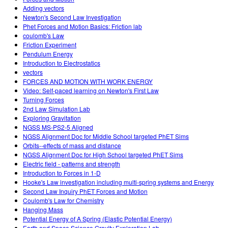
Adding vectors
Newton's Second Law Investigation
Phet Forces and Motion Basics: Friction lab
coulomb's Law
Friction Experiment
Pendulum Energy
Introduction to Electrostatics
vectors
FORCES AND MOTION WITH WORK ENERGY
Video: Self-paced learning on Newton's First Law
Turning Forces
2nd Law Simulation Lab
Exploring Gravitation
NGSS MS-PS2-5 Aligned
NGSS Alignment Doc for Middle School targeted PhET Sims
Orbits--effects of mass and distance
NGSS Alignment Doc for High School targeted PhET Sims
Electric field - patterns and strength
Introduction to Forces in 1-D
Hooke's Law investigation including multi-spring systems and Energy
Second Law Inquiry PhET Forces and Motion
Coulomb's Law for Chemistry
Hanging Mass
Potential Energy of A Spring (Elastic Potential Energy)
Earth and Space Science Gravity Exploration Lab