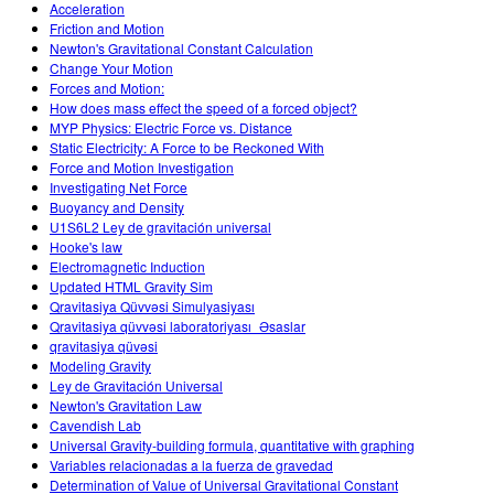
Acceleration
Friction and Motion
Newton's Gravitational Constant Calculation
Change Your Motion
Forces and Motion:
How does mass effect the speed of a forced object?
MYP Physics: Electric Force vs. Distance
Static Electricity: A Force to be Reckoned With
Force and Motion Investigation
Investigating Net Force
Buoyancy and Density
U1S6L2 Ley de gravitación universal
Hooke's law
Electromagnetic Induction
Updated HTML Gravity Sim
Qravitasiya Qüvvəsi Simulyasiyası
Qravitasiya qüvvəsi laboratoriyası_Əsaslar
qravitasiya qüvəsi
Modeling Gravity
Ley de Gravitación Universal
Newton's Gravitation Law
Cavendish Lab
Universal Gravity-building formula, quantitative with graphing
Variables relacionadas a la fuerza de gravedad
Determination of Value of Universal Gravitational Constant