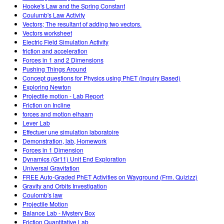
Hooke's Law and the Spring Constant
Coulumb's Law Activity
Vectors; The resultant of adding two vectors.
Vectors worksheet
Electric Field Simulation Activity
friction and acceleration
Forces in 1 and 2 Dimensions
Pushing Things Around
Concept questions for Physics using PhET (Inquiry Based)
Exploring Newton
Projectile motion - Lab Report
Friction on Incline
forces and motion elhaam
Lever Lab
Effectuer une simulation laboratoire
Demonstration, lab, Homework
Forces in 1 Dimension
Dynamics (Gr11) Unit End Exploration
Universal Gravitation
FREE Auto-Graded PhET Activities on Wayground (Frm. Quizizz)
Gravity and Orbits Investigation
Coulomb's law
Projectile Motion
Balance Lab - Mystery Box
Friction Quantitative Lab