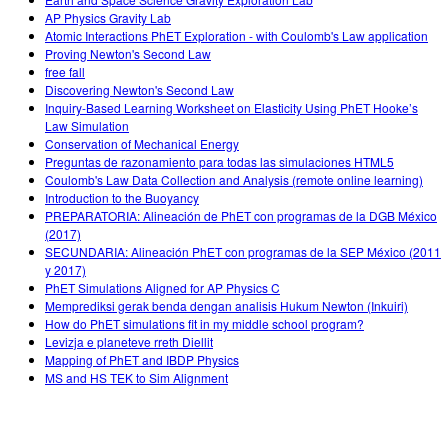
AP Physics Gravity Lab
Atomic Interactions PhET Exploration - with Coulomb's Law application
Proving Newton's Second Law
free fall
Discovering Newton's Second Law
Inquiry-Based Learning Worksheet on Elasticity Using PhET Hooke’s
Law Simulation
Conservation of Mechanical Energy
Preguntas de razonamiento para todas las simulaciones HTML5
Coulomb's Law Data Collection and Analysis (remote online learning)
Introduction to the Buoyancy
PREPARATORIA: Alineación de PhET con programas de la DGB México
(2017)
SECUNDARIA: Alineación PhET con programas de la SEP México (2011
y 2017)
PhET Simulations Aligned for AP Physics C
Memprediksi gerak benda dengan analisis Hukum Newton (Inkuiri)
How do PhET simulations fit in my middle school program?
Levizja e planeteve rreth Diellit
Mapping of PhET and IBDP Physics
MS and HS TEK to Sim Alignment