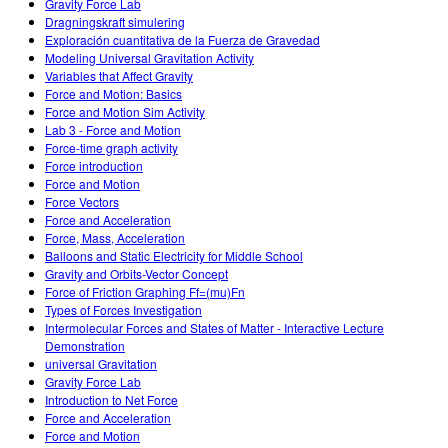
Gravity Force Lab
Dragningskraft simulering
Exploración cuantitativa de la Fuerza de Gravedad
Modeling Universal Gravitation Activity
Variables that Affect Gravity
Force and Motion: Basics
Force and Motion Sim Activity
Lab 3 - Force and Motion
Force-time graph activity
Force introduction
Force and Motion
Force Vectors
Force and Acceleration
Force, Mass, Acceleration
Balloons and Static Electricity for Middle School
Gravity and Orbits-Vector Concept
Force of Friction Graphing Ff=(mu)Fn
Types of Forces Investigation
Intermolecular Forces and States of Matter - Interactive Lecture
Demonstration
universal Gravitation
Gravity Force Lab
Introduction to Net Force
Force and Acceleration
Force and Motion