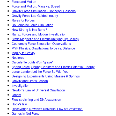
Force and Motion
Force and Motion: Mass vs. Speed
Gravity Force Simulation - Concept Questions
Gravity Force Lab Guided Inquiry
Rules for Forces
Coulombinc Force Simulation
How Strong is this Bond?
Ramp: Forces and Motion Investigation
Static Magnetic and Electric unit (Inquiry Based)
Coulombic Force Simulation Observations
MYP Physics: Gravitational force vs. Distance
Inquiry to Gravity
Net force
Calculer le poids d'un "grave"
Spring Force, Spring Constant and Elastic Potential Energy
Lunar Lander; Let the Force Be With You
Designing Experiments Using Masses & Springs
Gravity and Orbits Lesson
Investigation
Newton's Law of Universal Gravitation
Crash!
Flow stretching and DNA extension
Hook's law
Discovering Newton's Universal Law of Gravitation
Games in Net Force