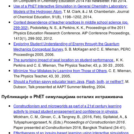
on Computers in Chemistry Education 2014 Fall Newsletter
.
Fall 2014
.
Use of a PhET Interactive Simulation in General Chemistry Laboratory:
Models of the Hydrogen Atom
,
T. M. Clark, & J. M. Chamberlain
.
Journal
of Chemical Education, 91(8)
,
1198–1202
,
2014
.
Context dependence of teacher practices in middle school science (pp.
299-302)
,
Podolefsky, N. S., & Perkins, K. K.
,
Proceedings of the 2011
Physics Education Research Conference. AIP Conference Proceedings,
1413(1), 299-302
,
2012
.
Exploring Student Understanding of Energy through the Quantum
Mechanics Conceptual Survey
,
S. B. McKagan and C. E. Wieman
,
PERC
Proceedings 2005
,
2006
.
The surprising impact of seat location on student performance
,
K. K.
Perkins and C. E. Wieman
,
The Physics Teacher
,
43, p. 30-33
,
2005
.
Minimize Your Mistakes by Learning from Those of Others
,
C. E. Wieman
,
The Physics Teacher
,
43, 30
,
2005
.
Should a Fortran-savvy educator learn Java, Flash, both, or neither?
,
M.
Dubson
,
Talk presented at AAPT Summer Meeting
,
2004
.
Публикације о PhET симулацијама осталих истраживача
Constructionism and microworlds as part of a 21st century learning
activity to impact student engagement and confidence in physics
,
Wickham, C. M., Girvan, C., & Tangney, B.
,
(2016, Feb)
.
Sipitakiat, A., &
Tutiyaphuengprasert, N. (Eds.)
Proceedings of Constructionism 2016
.
Paper presented at Constructionism 2016, Bangkok Thailand (34-41)
.
Effectiveness of an inquiry-based learning using interactive simulations