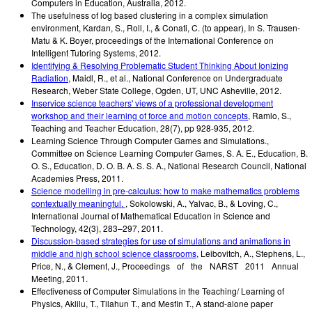
Computers in Education, Australia
,
2012
.
The usefulness of log based clustering in a complex simulation
environment
,
Kardan, S., Roll, I., & Conati, C. (to appear)
,
In S. Trausen-
Matu & K. Boyer, proceedings of the International Conference on
Intelligent Tutoring Systems
,
2012
.
Identifying & Resolving Problematic Student Thinking About Ionizing
Radiation
,
Maidl, R., et al.
,
National Conference on Undergraduate
Research, Weber State College, Ogden, UT, UNC Asheville
,
2012
.
Inservice science teachers' views of a professional development
workshop and their learning of force and motion concepts
,
Ramlo, S.
,
Teaching and Teacher Education, 28(7), pp 928-935
,
2012
.
Learning Science Through Computer Games and Simulations.
,
Committee on Science Learning Computer Games, S. A. E., Education, B.
O. S., Education, D. O. B. A. S. S. A., National Research Council
,
National
Academies Press
,
2011
.
Science modelling in pre-calculus: how to make mathematics problems
contextually meaningful.
,
Sokolowski, A., Yalvac, B., & Loving, C.
,
International Journal of Mathematical Education in Science and
Technology, 42(3), 283–297
,
2011
.
Discussion-based strategies for use of simulations and animations in
middle and high school science classrooms
,
Leibovitch, A., Stephens, L.,
Price, N., & Clement, J.
,
Proceedings of the NARST 2011 Annual
Meeting
,
2011
.
Effectiveness of Computer Simulations in the Teaching/ Learning of
Physics
,
Aklilu, T., Tilahun T., and Mesfin T.
,
A stand-alone paper