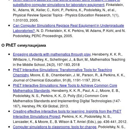
substituting computer simulations for laboratory equipment
,
Finkelstein,
N., Adams, W., Keller, C., Kohl, P., Perkins, K., Podolefsky, N., et al.
,
Physical Review Special Topics - Physics Education Research, 1(1),
1.010103
,
2005
.
Can Computer Simulations Replace Real Equipment in Undergraduate
Laboratories?
,
N. D. Finkelstein, K. K. Perkins, W. Adams, P. Kohl, and N.
Podolefsky
,
PERC Proceedings
,
2005
.
О PhET симулацијама
Engaging students with mathematics through play
, Hensberry, K. K. R.,
Whitacre, I., Findley, K., Schellinger, J., & Burr, M., Mathematics Teaching
in the Middle School, 24(3), 197-183, 2018
PhET Interactive Simulations: Transformative Tools for Teaching
Chemistry
,
Moore, E. B., Chamberlain, J. M., Parson, R., & Perkins, K. K.
,
Journal of Chemical Education, 91(8)
,
1191-1197
,
2014
.
PhET Interactive Simulations: New Tools to Achieve Common Core
Mathematics Standards
,
Hensberry, K. K. R., Paul, A. J., Moore, E. B.,
Podolefsky, N. S., Perkins, K. K.
,
D. Polly (Ed.) Common Core
Mathematics Standards and Implementing Digital Technologies (147-
167)
,
Hershey, PA: IGI Global
,
2013
.
Creating effective interactive tools for learning: Insights from the PhET
Interactive Simulations Project
,
Perkins, K. K., Podolefsky, N. S.,
Lancaster, K., & Moore, E.
,
B. Wilson & T. Amiel (Eds.)
,
pp. 436-441
,
2012
.
Computer simulations to classrooms: tools for change
,
Podolefsky, N. S.,