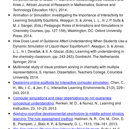
Kriek J.
,
African Journal of Research in Mathematics, Science and
Technology Education 18(1)
,
2014
.
Animation or Simulation: Investigating the Importance of Interactivity for
Learning Solubility Equilibria
,
Akaygun, S. & Jones, L. L.
,
In J. P. Suits &
M. J. Sanger, (Eds.) Pedagogic Roles of Animations and Simulations in
Chemistry Courses, (pp. 127-159), Washington, DC: Oxford University
Press
,
2014
.
How Does Level of Guidance Affect Understanding When Students Use a
Dynamic Simulation of Liquid-Vapor Equilibrium?
,
Akaygun, S. & Jones,
L. L.
,
In I. Devetak, & S. A. Glazar, (Eds), Learning with understanding in
the chemistry classroom, (pp. 243-263), Dordrecht, The Netherlands:
Springer
,
2014
.
Multimodal study of visual problem solving in chemistry with multiple
representations
,
S. Hansen
,
Dissertation, Teachers College, Columbia
University
,
2014
.
Designing online scaffolds for interactive computer simulation
,
Chen, C.-
H., Wu, I.-C., & Jen, F.-L
,
Interactive Learning Environments, 21(3), 229–
243
,
2013
.
Computer simulations and clear observations do not guarantee
conceptual understanding
,
Renken, M. D., & Nunez, N.
,
Learning and
Instruction, 23, 10–23
,
2013
.
Applying cognitive developmental psychology to middle school physics
learning: The rule assessment method
,
Hallinen, N. R., Chi, M., Chin, D.
B., Prempeh, J., Blair, K. P., & Schwartz, D. L.
,
1513, 158–161
,
2013
.
“Re-Simulating”: Physics Simulations for Blind Students
,
Bulbul, M. S.,