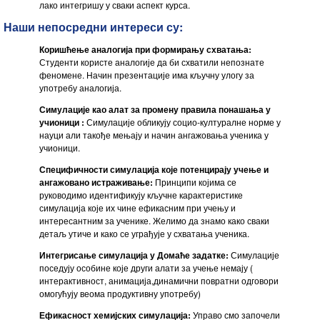
лако интегришу у сваки аспект курса.
Наши непосредни интереси су:
Коришћење аналогија при формирању схватања:
Студенти користе аналогије да би схватили непознате
феномене. Начин презентације има кључну улогу за
употребу аналогија.
Симулације као алат за промену правила понашања у
учионици :
Симулације обликују социо-културалне норме у
науци али такође мењају и начин ангажовања ученика у
учионици.
Специфичности симулација које потенцирају учење и
ангажовано истраживање:
Принципи којима се
руководимо идентификују кључне карактеристике
симулација које их чине ефикасним при учењу и
интересантним за ученике. Желимо да знамо како сваки
детаљ утиче и како се уграђује у схватања ученика.
Интегрисање симулација у Домаће задатке:
Симулације
поседују особине које други алати за учење немају (
интерактивност, анимација,динамични повратни одговори
омогућују веома продуктивну употребу)
Ефикасност хемијских симулација:
Управо смо започели