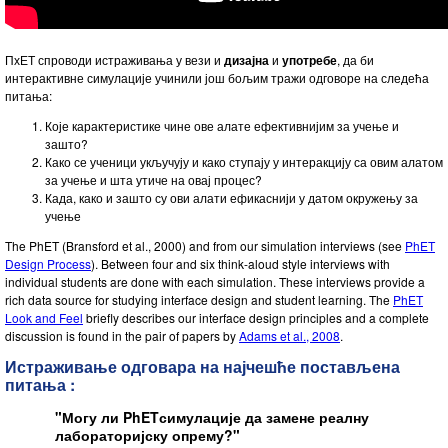
Customizable Sims
Teaching with PhET
DEIB in STEM Ed
SceneryStack OSE
ПхЕТ спроводи истраживања у вези и
дизајна
и
употребе
, да би
интерактивне симулације учинили још бољим тражи одговоре на следећа
Impact Report
питања:
Које карактеристике чине ове алате ефективнијим за учење и
зашто?
Како се ученици укључују и како ступају у интеракцију са овим алатом
за учење и шта утиче на овај процес?
Када, како и зашто су ови алати ефикаснији у датом окружењу за
учење
The PhET (Bransford et al., 2000) and from our simulation interviews (see
PhET
Design Process
). Between four and six think-aloud style interviews with
individual students are done with each simulation. These interviews provide a
rich data source for studying interface design and student learning. The
PhET
Look and Feel
briefly describes our interface design principles and a complete
discussion is found in the pair of papers by
Adams et al., 2008
.
Истраживање одговара на најчешће постављена
питања :
"Могу ли PhETсимулације да замене реалну
лабораторијску опрему?"