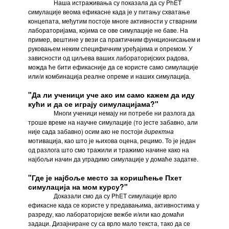
Наша истраживања су показала да су PhET
симулације веома ефикасне када је у питању схватање
концепата, међутим постоје многе активности у стварним
лабораторијама, којима се ове симулације не баве. На
пример, вештине у вези са практичним функционисањем и
руковањем неким специфичним уређајима и опремом. У
зависности од циљева ваших лабораторијских радова,
можда ће бити ефикасније да се користе само симулације
или/и комбинација реалне опреме и наших симулација.
"Да ли ученици уче ако им само кажем да иду
кући и да се играју симулацијама?"
Многи ученици немају ни потребе ни разлога да
троше време на научне симулације (то јесте забавно, али
није сада забавно) осим ако не постоји
директна
мотивација, као што је њихова оцена, рецимо. То је један
од разлога што смо тражили и тражимо начине како на
најбољи начин да уградимо симулације у домаће задатке.
"Где је најбоље место за коришћење Пхет
симулација на мом курсу?"
Доказали смо да су PhET симулације врло
ефикасне када се користе у предавањима, активностима у
разреду, као лабораторијске вежбе и/или као домаћи
задаци. Дизајниране су са врло мало текста, тако да се