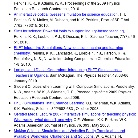
Perkins, K. K., & Adams, W. K.
,
Proceedings of the 2009 Physics
Education Research Conference
,
2010
.
An interactive optical tweezer simulation for science education
,
T. T.
Perkins, C. V. Malley, M. Dubson, and K. K. Perkins
,
Proc. of SPIE Vol.
7762
,
776215
,
2010
.
Sims for science: Powerful tools to support inquiry-based teaching
,
Perkins, K. K., Loeblein, P. J., & Dessau, K. L.
,
Science Teacher, 77(7)
,
46-
51
,
2010
.
PhET Interactive Simulations: New tools for teaching and learning
chemistry
,
Perkins, K. K., Lancaster, K., Loeblein, P. J., Parson, R., &
Podolefsky, N. S.
,
Newsletter: Using Computers in Chemical Education
,
1-8
,
2010
.
Laptops and Diesel Generators: Introducing PhET Simulations to
Teachers in Uganda
,
Sam McKagan
,
The Physics Teacher
,
48, 63-66
,
January 2010
.
Student Choices when Learning with Computer Simulations
,
Podolefsky,
N. S., Adams, W. K., & Wieman, C. E.
,
Proceedings of the 2009 Physics
Education Research Conference
,
2006
.
PhET: Simulations That Enhance Learning
,
C.E. Wieman, W.K. Adams,
K.K. Perkins
,
Science
,
322/682-683
,
October 2008
.
Oersted Medal Lecture 2007: Interactive simulations for teaching physics:
What works, what doesn't, and why
,
C.E. Wieman, K.K. Perkins, W.K.
Adams
,
American Journal of Physics
,
76, 393
,
May 2008
.
Making Science Simulations and Websites Easily Translatable and
Available Worldwide: Challenges and Solutions
,
W. K. Adams, H.