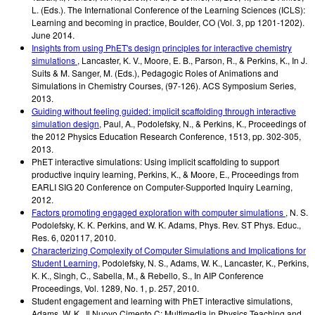
L. (Eds.). The International Conference of the Learning Sciences (ICLS):
Learning and becoming in practice, Boulder, CO (Vol. 3, pp 1201-1202).
June 2014
.
Insights from using PhET's design principles for interactive chemistry
simulations
,
Lancaster, K. V., Moore, E. B., Parson, R., & Perkins, K.
,
In J.
Suits & M. Sanger, M. (Eds.), Pedagogic Roles of Animations and
Simulations in Chemistry Courses
,
(97-126). ACS Symposium Series
,
2013
.
Guiding without feeling guided: implicit scaffolding through interactive
simulation design
,
Paul, A., Podolefsky, N., & Perkins, K.
,
Proceedings of
the 2012 Physics Education Research Conference, 1513
,
pp. 302-305
,
2013
.
PhET interactive simulations: Using implicit scaffolding to support
productive inquiry learning
,
Perkins, K., & Moore, E.
,
Proceedings from
EARLI SIG 20 Conference on Computer-Supported Inquiry Learning
,
2012
.
Factors promoting engaged exploration with computer simulations
,
N. S.
Podolefsky, K. K. Perkins, and W. K. Adams
,
Phys. Rev. ST Phys. Educ.
,
Res. 6, 020117
,
2010
.
Characterizing Complexity of Computer Simulations and Implications for
Student Learning
,
Podolefsky, N. S., Adams, W. K., Lancaster, K., Perkins,
K. K., Singh, C., Sabella, M., & Rebello, S.
,
In AIP Conference
Proceedings
,
Vol. 1289, No. 1, p. 257
,
2010
.
Student engagement and learning with PhET interactive simulations
,
Adams, W. K.
,
Il Nuovo Cimento C: Multimedia in Physics Teaching and