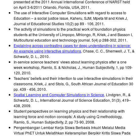
presented at the 2011 Annual international Conference of NARST held
on April 3-6/2011 Orlando, Florida, USA
,
2011
.
The use of Interactive Computer Simulations with regard to access to
Education – a social justice issue
,
Kaheru, SJM, Mpeta M and Kriek J
,
Journal of Educational Studies 10(2) pp 89 - 106
,
2011
.
The activity of simulations to the practical work of foundation physics
students at the University of Limpopo
,
Mhlongo, R, Kriek, J and Basson I
,
Multicultural education and technology journal. 5(4) p 288-302
,
2011
.
Explaining across contrasting cases for deep understanding in science:
An example using interactive simulations
,
Chase, C. C., Shemwell, J. T., &
Schwartz, D. L.
,
2010
.
In-service science teachers’ views about learning physics after a one
week workshop
,
Ramlo, S. & Nicholas, J.
,
Human Subjectivity, 1, pp 109-
120
,
2010
.
Teachers’ beliefs and their intention to use interactive simulations in their
classrooms
,
Kriek, J. and Stols, G.
,
South African Journal of Education 30
pp. 439 - 456
,
2010
.
Spatial Learning and Computer Simulations in Science
,
Lindgren, R., &
Schwartz, D. L.
,
International Journal of Science Education, 31(3), 419–
438
,
2009
.
Student perspectives on learning physics and their relationship with
learning force and motion concepts: A study using Q methodology
,
Ramlo, S.
,
Human Subjectivity, 2, pp 73-90
,
2008
.
Pengembangan Lembar Kerja Siswa Berbasis Inkuiri Melalui Media
Virtual PhET Untuk Melatihkan Keterampilan Berpikir Kritis Siswa Pada