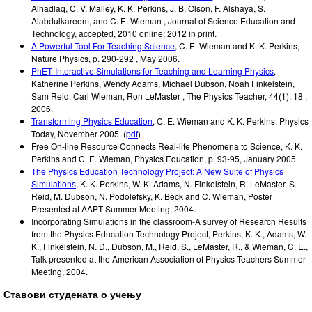
Alhadlaq, C. V. Malley, K. K. Perkins, J. B. Olson, F. Alshaya, S.
Alabdulkareem, and C. E. Wieman
,
Journal of Science Education and
Technology
,
accepted
,
2010 online; 2012 in print
.
A Powerful Tool For Teaching Science
,
C. E. Wieman and K. K. Perkins
,
Nature Physics
,
p. 290-292
,
May 2006
.
PhET: Interactive Simulations for Teaching and Learning Physics
,
Katherine Perkins, Wendy Adams, Michael Dubson, Noah Finkelstein,
Sam Reid, Carl Wieman, Ron LeMaster
,
The Physics Teacher
,
44(1), 18
,
2006
.
Transforming Physics Education
,
C. E. Wieman and K. K. Perkins
,
Physics
Today
,
November 2005
.
(
pdf
)
Free On-line Resource Connects Real-life Phenomena to Science
,
K. K.
Perkins and C. E. Wieman
,
Physics Education
,
p. 93-95
,
January 2005
.
The Physics Education Technology Project: A New Suite of Physics
Simulations
,
K. K. Perkins, W. K. Adams, N. Finkelstein, R. LeMaster, S.
Reid, M. Dubson, N. Podolefsky, K. Beck and C. Wieman
,
Poster
Presented at AAPT Summer Meeting
,
2004
.
Incorporating Simulations in the classroom-A survey of Research Results
from the Physics Education Technology Project
,
Perkins, K. K., Adams, W.
K., Finkelstein, N. D., Dubson, M., Reid, S., LeMaster, R., & Wieman, C. E.
,
Talk presented at the American Association of Physics Teachers Summer
Meeting
,
2004
.
Ставови студената о учењу