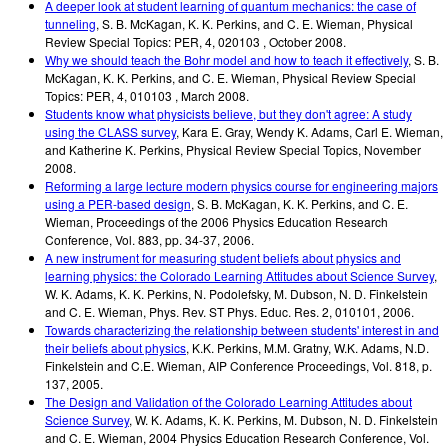
A deeper look at student learning of quantum mechanics: the case of
tunneling
,
S. B. McKagan, K. K. Perkins, and C. E. Wieman
,
Physical
Review Special Topics: PER
,
4, 020103
,
October 2008
.
Why we should teach the Bohr model and how to teach it effectively
,
S. B.
McKagan, K. K. Perkins, and C. E. Wieman
,
Physical Review Special
Topics: PER
,
4, 010103
,
March 2008
.
Students know what physicists believe, but they don't agree: A study
using the CLASS survey
,
Kara E. Gray, Wendy K. Adams, Carl E. Wieman,
and Katherine K. Perkins
,
Physical Review Special Topics
,
November
2008
.
Reforming a large lecture modern physics course for engineering majors
using a PER-based design
,
S. B. McKagan, K. K. Perkins, and C. E.
Wieman
,
Proceedings of the 2006 Physics Education Research
Conference, Vol. 883, pp. 34-37
,
2006
.
A new instrument for measuring student beliefs about physics and
learning physics: the Colorado Learning Attitudes about Science Survey
,
W. K. Adams, K. K. Perkins, N. Podolefsky, M. Dubson, N. D. Finkelstein
and C. E. Wieman
,
Phys. Rev. ST Phys. Educ. Res. 2, 010101
,
2006
.
Towards characterizing the relationship between students' interest in and
their beliefs about physics
,
K.K. Perkins, M.M. Gratny, W.K. Adams, N.D.
Finkelstein and C.E. Wieman
,
AIP Conference Proceedings, Vol. 818, p.
137
,
2005
.
The Design and Validation of the Colorado Learning Attitudes about
Science Survey
,
W. K. Adams, K. K. Perkins, M. Dubson, N. D. Finkelstein
and C. E. Wieman
,
2004 Physics Education Research Conference, Vol.