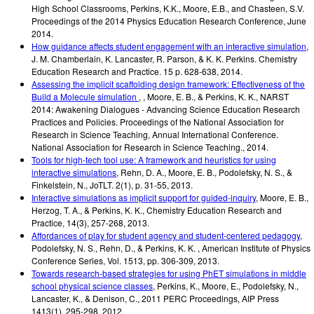
High School Classrooms
,
Perkins, K.K., Moore, E.B., and Chasteen, S.V.
Proceedings of the 2014 Physics Education Research Conference
,
June
2014
.
How guidance affects student engagement with an interactive simulation
,
J. M. Chamberlain, K. Lancaster, R. Parson, & K. K. Perkins.
Chemistry
Education Research and Practice. 15
p. 628-638
,
2014
.
Assessing the implicit scaffolding design framework: Effectiveness of the
Build a Molecule simulation
,
,
Moore, E. B., & Perkins, K. K.
,
NARST
2014: Awakening Dialogues - Advancing Science Education Research
Practices and Policies. Proceedings of the National Association for
Research in Science Teaching, Annual International Conference.
National Association for Research in Science Teaching.
,
2014
.
Tools for high-tech tool use: A framework and heuristics for using
interactive simulations
,
Rehn, D. A., Moore, E. B., Podolefsky, N. S., &
Finkelstein, N.
,
JoTLT. 2(1)
,
p. 31-55
,
2013
.
Interactive simulations as implicit support for guided-inquiry
,
Moore, E. B.,
Herzog, T. A., & Perkins, K. K.
,
Chemistry Education Research and
Practice, 14(3)
,
257-268
,
2013
.
Affordances of play for student agency and student-centered pedagogy
,
Podolefsky, N. S., Rehn, D., & Perkins, K. K.
,
American Institute of Physics
Conference Series
,
Vol. 1513, pp. 306-309
,
2013
.
Towards research-based strategies for using PhET simulations in middle
school physical science classes
,
Perkins, K., Moore, E., Podolefsky, N.,
Lancaster, K., & Denison, C.
,
2011 PERC Proceedings, AIP Press
1413(1)
,
295-298
,
2012
.