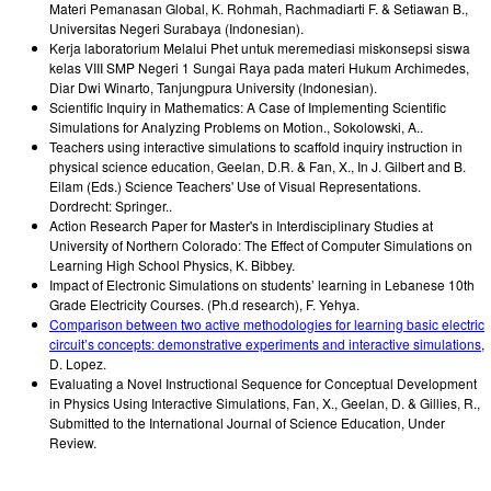
Materi Pemanasan Global
,
K. Rohmah, Rachmadiarti F. & Setiawan B.
,
Universitas Negeri Surabaya (Indonesian)
.
Kerja laboratorium Melalui Phet untuk meremediasi miskonsepsi siswa
kelas VIII SMP Negeri 1 Sungai Raya pada materi Hukum Archimedes
,
Diar Dwi Winarto
,
Tanjungpura University (Indonesian)
.
Scientific Inquiry in Mathematics: A Case of Implementing Scientific
Simulations for Analyzing Problems on Motion.
,
Sokolowski, A.
.
Teachers using interactive simulations to scaffold inquiry instruction in
physical science education
,
Geelan, D.R. & Fan, X.
,
In J. Gilbert and B.
Eilam (Eds.) Science Teachers' Use of Visual Representations.
Dordrecht: Springer.
.
Action Research Paper for Master's in Interdisciplinary Studies at
University of Northern Colorado: The Effect of Computer Simulations on
Learning High School Physics
,
K. Bibbey
.
Impact of Electronic Simulations on students’ learning in Lebanese 10th
Grade Electricity Courses. (Ph.d research)
,
F. Yehya
.
Comparison between two active methodologies for learning basic electric
circuit’s concepts: demonstrative experiments and interactive simulations
,
D. Lopez
.
Evaluating a Novel Instructional Sequence for Conceptual Development
in Physics Using Interactive Simulations
,
Fan, X., Geelan, D. & Gillies, R.
,
Submitted to the International Journal of Science Education
,
Under
Review
.