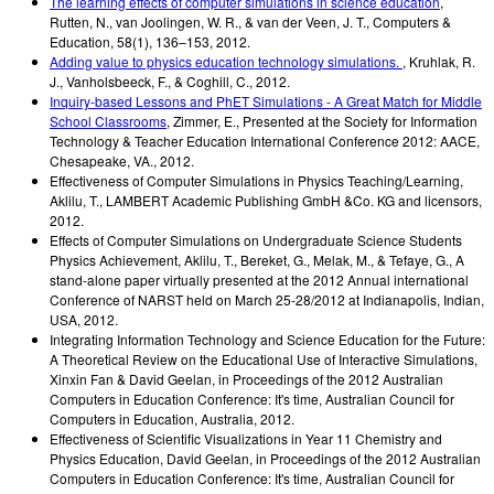
The learning effects of computer simulations in science education
,
Rutten, N., van Joolingen, W. R., & van der Veen, J. T.
,
Computers &
Education, 58(1), 136–153
,
2012
.
Adding value to physics education technology simulations.
,
Kruhlak, R.
J., Vanholsbeeck, F., & Coghill, C.
,
2012
.
Inquiry-based Lessons and PhET Simulations - A Great Match for Middle
School Classrooms
,
Zimmer, E.
,
Presented at the Society for Information
Technology & Teacher Education International Conference 2012: AACE,
Chesapeake, VA.
,
2012
.
Effectiveness of Computer Simulations in Physics Teaching/Learning
,
Aklilu, T.
,
LAMBERT Academic Publishing GmbH &Co. KG and licensors
,
2012
.
Effects of Computer Simulations on Undergraduate Science Students
Physics Achievement
,
Aklilu, T., Bereket, G., Melak, M., & Tefaye, G.
,
A
stand-alone paper virtually presented at the 2012 Annual international
Conference of NARST held on March 25-28/2012 at Indianapolis, Indian,
USA
,
2012
.
Integrating Information Technology and Science Education for the Future:
A Theoretical Review on the Educational Use of Interactive Simulations
,
Xinxin Fan & David Geelan
,
in Proceedings of the 2012 Australian
Computers in Education Conference: It's time, Australian Council for
Computers in Education, Australia
,
2012
.
Effectiveness of Scientific Visualizations in Year 11 Chemistry and
Physics Education
,
David Geelan
,
in Proceedings of the 2012 Australian
Computers in Education Conference: It's time, Australian Council for