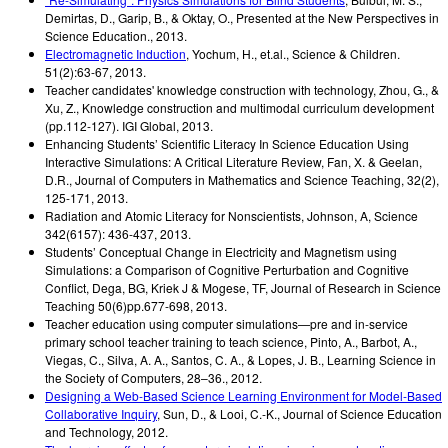
Demirtas, D., Garip, B., & Oktay, O.
,
Presented at the New Perspectives in
Science Education.
,
2013
.
Electromagnetic Induction
,
Yochum, H., et.al.
,
Science & Children.
51(2):63-67
,
2013
.
Teacher candidates' knowledge construction with technology
,
Zhou, G., &
Xu, Z.
,
Knowledge construction and multimodal curriculum development
(pp.112-127). IGI Global
,
2013
.
Enhancing Students’ Scientific Literacy In Science Education Using
Interactive Simulations: A Critical Literature Review
,
Fan, X. & Geelan,
D.R.
,
Journal of Computers in Mathematics and Science Teaching, 32(2),
125-171
,
2013
.
Radiation and Atomic Literacy for Nonscientists
,
Johnson, A
,
Science
342(6157): 436-437
,
2013
.
Students’ Conceptual Change in Electricity and Magnetism using
Simulations: a Comparison of Cognitive Perturbation and Cognitive
Conflict
,
Dega, BG, Kriek J & Mogese, TF
,
Journal of Research in Science
Teaching 50(6)pp.677-698
,
2013
.
Teacher education using computer simulations—pre and in-service
primary school teacher training to teach science
,
Pinto, A., Barbot, A.,
Viegas, C., Silva, A. A., Santos, C. A., & Lopes, J. B.
,
Learning Science in
the Society of Computers, 28–36.
,
2012
.
Designing a Web-Based Science Learning Environment for Model-Based
Collaborative Inquiry
,
Sun, D., & Looi, C.-K.
,
Journal of Science Education
and Technology
,
2012
.