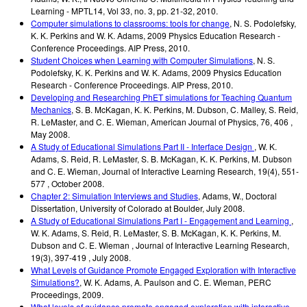
Learning - MPTL14
,
Vol 33, no. 3, pp. 21-32
,
2010
.
Computer simulations to classrooms: tools for change
,
N. S. Podolefsky,
K. K. Perkins and W. K. Adams
,
2009 Physics Education Research -
Conference Proceedings. AIP Press
,
2010
.
Student Choices when Learning with Computer Simulations
,
N. S.
Podolefsky, K. K. Perkins and W. K. Adams
,
2009 Physics Education
Research - Conference Proceedings. AIP Press
,
2010
.
Developing and Researching PhET simulations for Teaching Quantum
Mechanics
,
S. B. McKagan, K. K. Perkins, M. Dubson, C. Malley, S. Reid,
R. LeMaster, and C. E. Wieman
,
American Journal of Physics
,
76, 406
,
May 2008
.
A Study of Educational Simulations Part II - Interface Design
,
W. K.
Adams, S. Reid, R. LeMaster, S. B. McKagan, K. K. Perkins, M. Dubson
and C. E. Wieman
,
Journal of Interactive Learning Research
,
19(4), 551-
577
,
October 2008
.
Chapter 2: Simulation Interviews and Studies
,
Adams, W.
,
Doctoral
Dissertation
,
University of Colorado at Boulder
,
July 2008
.
A Study of Educational Simulations Part I - Engagement and Learning
,
W. K. Adams, S. Reid, R. LeMaster, S. B. McKagan, K. K. Perkins, M.
Dubson and C. E. Wieman
,
Journal of Interactive Learning Research
,
19(3), 397-419
,
July 2008
.
What Levels of Guidance Promote Engaged Exploration with Interactive
Simulations?
,
W. K. Adams, A. Paulson and C. E. Wieman
,
PERC
Proceedings
,
2009
.
What levels of guidance promote engaged exploration with interactive