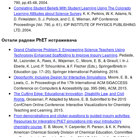
790, pp.45-48
,
2004
.
Correlating Student Beliefs With Student Learning Using The Colorado
Learning Attitudes about Science Survey
,
K. K. Perkins, W. K. Adams, N.
D. Finkelstein, S. J. Pollock, and C. E. Wieman
,
AIP Conference
Proceedings (Vol. 790, p. 61). IOP INSTITUTE OF PHYSICS PUBLISHING
LTD
,
2004
.
Остали радови PhET истраживача
Grand Challenge Problem 3: Empowering Science Teachers Using
Technology-Enhanced Scaffolding to Improve Inquiry Learning
,
Pedaste,
M., Lazonder, A., Raes, A., Wajeman, C., Moore, E. B., & Girault, I. In J.
Eberle, K. Lund, P. Tchounikine, & F. Fischer (Eds.),
SpringerBriefs in
Education
(pp. 17–20).
Springer International Publishing.
2016
.
Opportunity: Inclusive Design for Interactive Simulations
,
Moore, E. B., &
Lewis, C.
.
In Proceedings of the 17th International ACM SIGACCESS
Conference on Computers & Accessibility
(pp. 395-396)
,
ACM
,
2015
.
The Cutting Edge: Educational Innovation, Disability Law, and Civil
Rights
,
Grossman, P. Adapted by Moore, E. B.
Submitted to the 2015
ConfChem Online Conference: Interactive Visualizations for Chemistry
Teaching and Learning.
2015
.
From demonstrations and clicker questions to guided-inquiry activities:
Resources for integrating PhET simulations into your introductory
chemistry course
,
E. B. Moore, Y. Carpenter, R. Parson, & K. K. Perkins
.
American Chemical Society Division of Chemical Education, Committee