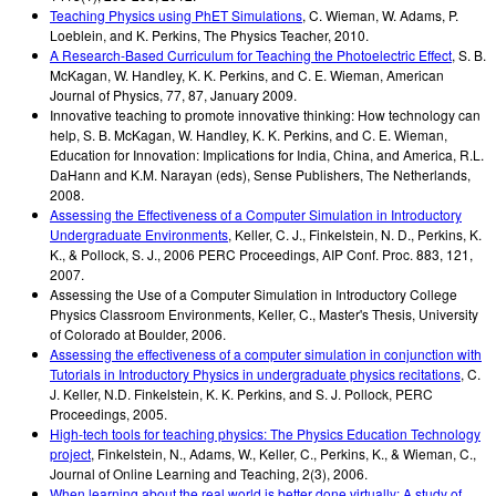
Teaching Physics using PhET Simulations
,
C. Wieman, W. Adams, P.
Loeblein, and K. Perkins
,
The Physics Teacher
,
2010
.
A Research-Based Curriculum for Teaching the Photoelectric Effect
,
S. B.
McKagan, W. Handley, K. K. Perkins, and C. E. Wieman
,
American
Journal of Physics
,
77, 87
,
January 2009
.
Innovative teaching to promote innovative thinking: How technology can
help
,
S. B. McKagan, W. Handley, K. K. Perkins, and C. E. Wieman
,
Education for Innovation: Implications for India, China, and America, R.L.
DaHann and K.M. Narayan (eds), Sense Publishers, The Netherlands
,
2008
.
Assessing the Effectiveness of a Computer Simulation in Introductory
Undergraduate Environments
,
Keller, C. J., Finkelstein, N. D., Perkins, K.
K., & Pollock, S. J.
,
2006 PERC Proceedings, AIP Conf. Proc. 883, 121
,
2007
.
Assessing the Use of a Computer Simulation in Introductory College
Physics Classroom Environments
,
Keller, C.
,
Master's Thesis, University
of Colorado at Boulder
,
2006
.
Assessing the effectiveness of a computer simulation in conjunction with
Tutorials in Introductory Physics in undergraduate physics recitations
,
C.
J. Keller, N.D. Finkelstein, K. K. Perkins, and S. J. Pollock
,
PERC
Proceedings
,
2005
.
High-tech tools for teaching physics: The Physics Education Technology
project
,
Finkelstein, N., Adams, W., Keller, C., Perkins, K., & Wieman, C.
,
Journal of Online Learning and Teaching, 2(3)
,
2006
.
When learning about the real world is better done virtually: A study of