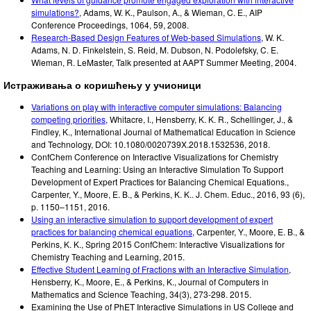
simulations?
,
Adams, W. K., Paulson, A., & Wieman, C. E.
,
AIP
Conference Proceedings
,
1064, 59
,
2008
.
Research-Based Design Features of Web-based Simulations
,
W. K.
Adams, N. D. Finkelstein, S. Reid, M. Dubson, N. Podolefsky, C. E.
Wieman, R. LeMaster
,
Talk presented at AAPT Summer Meeting
,
2004
.
Истраживања о коришћењу у учионици
Variations on play with interactive computer simulations: Balancing
competing priorities
, Whitacre, I., Hensberry, K. K. R., Schellinger, J., &
Findley, K., International Journal of Mathematical Education in Science
and Technology, DOI: 10.1080/0020739X.2018.1532536, 2018.
ConfChem Conference on Interactive Visualizations for Chemistry
Teaching and Learning: Using an Interactive Simulation To Support
Development of Expert Practices for Balancing Chemical Equations.
,
Carpenter, Y., Moore, E. B., & Perkins, K. K.. J.
Chem. Educ., 2016, 93 (6),
p. 1150–1151
,
2016
.
Using an interactive simulation to support development of expert
practices for balancing chemical equations
,
Carpenter, Y., Moore, E. B., &
Perkins, K. K.
,
Spring 2015 ConfChem: Interactive Visualizations for
Chemistry Teaching and Learning
,
2015
.
Effective Student Learning of Fractions with an Interactive Simulation
,
Hensberry, K., Moore, E., & Perkins, K.
,
Journal of Computers in
Mathematics and Science Teaching, 34(3)
,
273-298.
2015
.
Examining the Use of PhET Interactive Simulations in US College and