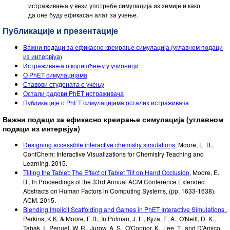
истраживања у вези употребе симулација из хемије и како
да оне буду ефикасан алат за учење.
Публикације и презентације
Важни подаци за ефикасно креирање симулација (углавном подаци
из интервјуа)
Истраживања о коришћењу у учионици
О PhET симулацијама
Ставови студената о учењу
Остали радови PhET истраживача
Публикације о PhET симулацијама осталих истраживача
Важни подаци за ефикасно креирање симулација (углавном
подаци из интервјуа)
Designing accessible interactive chemistry simulations
,
Moore, E. B.
,
ConfChem: Interactive Visualizations for Chemistry Teaching and
Learning.
2015
.
Tilting the Tablet: The Effect of Tablet Tilt on Hand Occlusion
,
Moore, E.
B.
,
In Proceedings of the 33rd Annual ACM Conference Extended
Abstracts on Human Factors in Computing Systems
,
(pp. 1633-1638).
ACM.
2015
.
Blending Implicit Scaffolding and Games in PhET Interactive Simulations
,
Perkins, K.K. & Moore, E.B.
,
In Polman, J. L., Kyza, E. A., O'Neill, D. K.,
Tabak, I., Penuel, W. R., Jurow, A. S., O'Connor, K., Lee, T., and D'Amico,