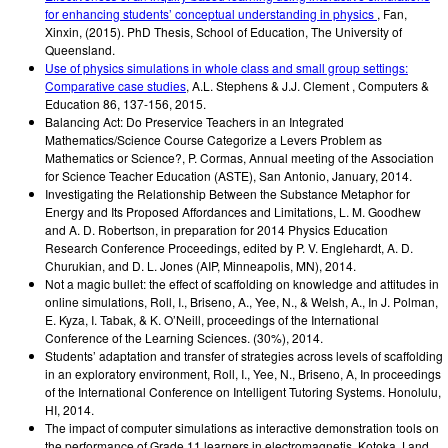
for enhancing students’ conceptual understanding in physics
,
Fan,
Xinxin
,
(2015)
.
PhD Thesis, School of Education, The University of
Queensland
.
Use of physics simulations in whole class and small group settings:
Comparative case studies
,
A.L. Stephens & J.J. Clement
,
Computers &
Education 86, 137-156
,
2015
.
Balancing Act: Do Preservice Teachers in an Integrated
Mathematics/Science Course Categorize a Levers Problem as
Mathematics or Science?
,
P. Cormas
,
Annual meeting of the Association
for Science Teacher Education (ASTE), San Antonio
,
January, 2014
.
Investigating the Relationship Between the Substance Metaphor for
Energy and Its Proposed Affordances and Limitations
,
L. M. Goodhew
and A. D. Robertson
,
in preparation for 2014 Physics Education
Research Conference Proceedings, edited by P. V. Englehardt, A. D.
Churukian, and D. L. Jones (AIP, Minneapolis, MN)
,
2014
.
Not a magic bullet: the effect of scaffolding on knowledge and attitudes in
online simulations
,
Roll, I., Briseno, A., Yee, N., & Welsh, A.
,
In J. Polman,
E. Kyza, I. Tabak, & K. O’Neill, proceedings of the International
Conference of the Learning Sciences. (30%)
,
2014
.
Students’ adaptation and transfer of strategies across levels of scaffolding
in an exploratory environment
,
Roll, I., Yee, N., Briseno, A
,
In proceedings
of the International Conference on Intelligent Tutoring Systems. Honolulu,
HI
,
2014
.
The impact of computer simulations as interactive demonstration tools on
the performance of Grade 11 learners in electromagnetis
,
Kotoka J and