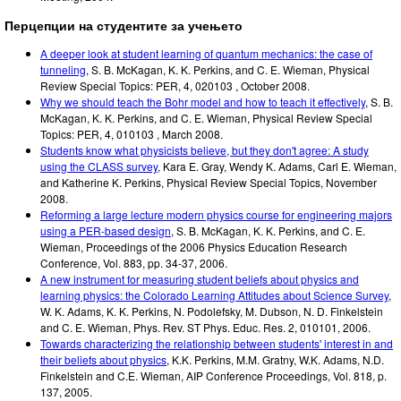
Перцепции на студентите за учењето
A deeper look at student learning of quantum mechanics: the case of
tunneling
,
S. B. McKagan, K. K. Perkins, and C. E. Wieman
,
Physical
Review Special Topics: PER
,
4, 020103
,
October 2008
.
Why we should teach the Bohr model and how to teach it effectively
,
S. B.
McKagan, K. K. Perkins, and C. E. Wieman
,
Physical Review Special
Topics: PER
,
4, 010103
,
March 2008
.
Students know what physicists believe, but they don't agree: A study
using the CLASS survey
,
Kara E. Gray, Wendy K. Adams, Carl E. Wieman,
and Katherine K. Perkins
,
Physical Review Special Topics
,
November
2008
.
Reforming a large lecture modern physics course for engineering majors
using a PER-based design
,
S. B. McKagan, K. K. Perkins, and C. E.
Wieman
,
Proceedings of the 2006 Physics Education Research
Conference, Vol. 883, pp. 34-37
,
2006
.
A new instrument for measuring student beliefs about physics and
learning physics: the Colorado Learning Attitudes about Science Survey
,
W. K. Adams, K. K. Perkins, N. Podolefsky, M. Dubson, N. D. Finkelstein
and C. E. Wieman
,
Phys. Rev. ST Phys. Educ. Res. 2, 010101
,
2006
.
Towards characterizing the relationship between students' interest in and
their beliefs about physics
,
K.K. Perkins, M.M. Gratny, W.K. Adams, N.D.
Finkelstein and C.E. Wieman
,
AIP Conference Proceedings, Vol. 818, p.
137
,
2005
.