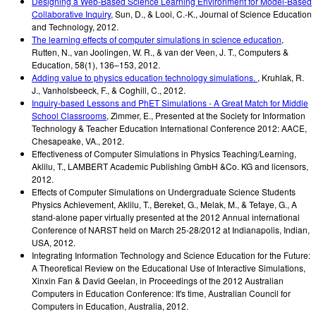
Designing a Web-Based Science Learning Environment for Model-Based
Collaborative Inquiry
,
Sun, D., & Looi, C.-K.
,
Journal of Science Education
and Technology
,
2012
.
The learning effects of computer simulations in science education
,
Rutten, N., van Joolingen, W. R., & van der Veen, J. T.
,
Computers &
Education, 58(1), 136–153
,
2012
.
Adding value to physics education technology simulations.
,
Kruhlak, R.
J., Vanholsbeeck, F., & Coghill, C.
,
2012
.
Inquiry-based Lessons and PhET Simulations - A Great Match for Middle
School Classrooms
,
Zimmer, E.
,
Presented at the Society for Information
Technology & Teacher Education International Conference 2012: AACE,
Chesapeake, VA.
,
2012
.
Effectiveness of Computer Simulations in Physics Teaching/Learning
,
Aklilu, T.
,
LAMBERT Academic Publishing GmbH &Co. KG and licensors
,
2012
.
Effects of Computer Simulations on Undergraduate Science Students
Physics Achievement
,
Aklilu, T., Bereket, G., Melak, M., & Tefaye, G.
,
A
stand-alone paper virtually presented at the 2012 Annual international
Conference of NARST held on March 25-28/2012 at Indianapolis, Indian,
USA
,
2012
.
Integrating Information Technology and Science Education for the Future:
A Theoretical Review on the Educational Use of Interactive Simulations
,
Xinxin Fan & David Geelan
,
in Proceedings of the 2012 Australian
Computers in Education Conference: It's time, Australian Council for
Computers in Education, Australia
,
2012
.