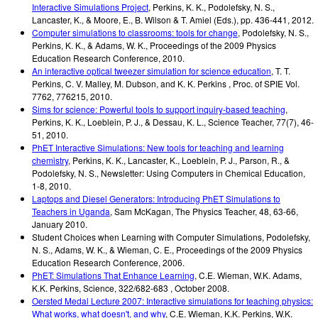
Interactive Simulations Project
,
Perkins, K. K., Podolefsky, N. S.,
Lancaster, K., & Moore, E.
,
B. Wilson & T. Amiel (Eds.)
,
pp. 436-441
,
2012
.
Computer simulations to classrooms: tools for change
,
Podolefsky, N. S.,
Perkins, K. K., & Adams, W. K.
,
Proceedings of the 2009 Physics
Education Research Conference
,
2010
.
An interactive optical tweezer simulation for science education
,
T. T.
Perkins, C. V. Malley, M. Dubson, and K. K. Perkins
,
Proc. of SPIE Vol.
7762
,
776215
,
2010
.
Sims for science: Powerful tools to support inquiry-based teaching
,
Perkins, K. K., Loeblein, P. J., & Dessau, K. L.
,
Science Teacher, 77(7)
,
46-
51
,
2010
.
PhET Interactive Simulations: New tools for teaching and learning
chemistry
,
Perkins, K. K., Lancaster, K., Loeblein, P. J., Parson, R., &
Podolefsky, N. S.
,
Newsletter: Using Computers in Chemical Education
,
1-8
,
2010
.
Laptops and Diesel Generators: Introducing PhET Simulations to
Teachers in Uganda
,
Sam McKagan
,
The Physics Teacher
,
48, 63-66
,
January 2010
.
Student Choices when Learning with Computer Simulations
,
Podolefsky,
N. S., Adams, W. K., & Wieman, C. E.
,
Proceedings of the 2009 Physics
Education Research Conference
,
2006
.
PhET: Simulations That Enhance Learning
,
C.E. Wieman, W.K. Adams,
K.K. Perkins
,
Science
,
322/682-683
,
October 2008
.
Oersted Medal Lecture 2007: Interactive simulations for teaching physics:
What works, what doesn't, and why
,
C.E. Wieman, K.K. Perkins, W.K.