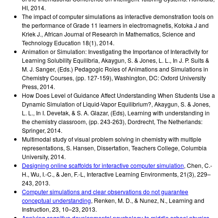
HI
,
2014
.
The impact of computer simulations as interactive demonstration tools on
the performance of Grade 11 learners in electromagnetis
,
Kotoka J and
Kriek J.
,
African Journal of Research in Mathematics, Science and
Technology Education 18(1)
,
2014
.
Animation or Simulation: Investigating the Importance of Interactivity for
Learning Solubility Equilibria
,
Akaygun, S. & Jones, L. L.
,
In J. P. Suits &
M. J. Sanger, (Eds.) Pedagogic Roles of Animations and Simulations in
Chemistry Courses, (pp. 127-159), Washington, DC: Oxford University
Press
,
2014
.
How Does Level of Guidance Affect Understanding When Students Use a
Dynamic Simulation of Liquid-Vapor Equilibrium?
,
Akaygun, S. & Jones,
L. L.
,
In I. Devetak, & S. A. Glazar, (Eds), Learning with understanding in
the chemistry classroom, (pp. 243-263), Dordrecht, The Netherlands:
Springer
,
2014
.
Multimodal study of visual problem solving in chemistry with multiple
representations
,
S. Hansen
,
Dissertation, Teachers College, Columbia
University
,
2014
.
Designing online scaffolds for interactive computer simulation
,
Chen, C.-
H., Wu, I.-C., & Jen, F.-L
,
Interactive Learning Environments, 21(3), 229–
243
,
2013
.
Computer simulations and clear observations do not guarantee
conceptual understanding
,
Renken, M. D., & Nunez, N.
,
Learning and
Instruction, 23, 10–23
,
2013
.
Applying cognitive developmental psychology to middle school physics