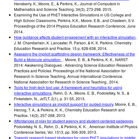
Hensberry, K., Moore, E., & Perkins, K.
,
Journal of Computers in
Mathematics and Science Teaching, 34(3)
,
273-298.
2015
.
Examining the Use of PhET Interactive Simulations in US College and
High School Classrooms
,
Perkins, K.K., Moore, E.B., and Chasteen, S.V.
Proceedings of the 2014 Physics Education Research Conference
,
June
2014
.
How guidance affects student engagement with an interactive simulation
,
J. M. Chamberlain, K. Lancaster, R. Parson, & K. K. Perkins.
Chemistry
Education Research and Practice. 15
p. 628-638
,
2014
.
Assessing the implicit scaffolding design framework: Effectiveness of the
Build a Molecule simulation
,
,
Moore, E. B., & Perkins, K. K.
,
NARST
2014: Awakening Dialogues - Advancing Science Education Research
Practices and Policies. Proceedings of the National Association for
Research in Science Teaching, Annual International Conference.
National Association for Research in Science Teaching.
,
2014
.
Tools for high-tech tool use: A framework and heuristics for using
interactive simulations
,
Rehn, D. A., Moore, E. B., Podolefsky, N. S., &
Finkelstein, N.
,
JoTLT. 2(1)
,
p. 31-55
,
2013
.
Interactive simulations as implicit support for guided-inquiry
,
Moore, E. B.,
Herzog, T. A., & Perkins, K. K.
,
Chemistry Education Research and
Practice, 14(3)
,
257-268
,
2013
.
Affordances of play for student agency and student-centered pedagogy
,
Podolefsky, N. S., Rehn, D., & Perkins, K. K.
,
American Institute of Physics
Conference Series
,
Vol. 1513, pp. 306-309
,
2013
.
Towards research-based strategies for using PhET simulations in middle