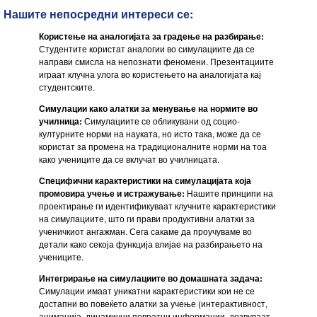
Нашите непосредни интереси се:
Користење на аналогијата за градење на разбирање:
Студентите користат аналогии во симулациите да се
направи смисла на непознати феномени. Презентациите
играат клучна улога во користењето на аналогијата кај
студентските.
Симулации како алатки за менување на нормите во
училница:
Симулациите се обликувани од социо-
културните норми на науката, но исто така, може да се
користат за промена на традиционалните норми на тоа
како учениците да се вклучат во училницата.
Специфични карактеристики на симулацијата која
промовира учење и истражување:
Нашите принципи на
проектирање ги идентификуваат клучните карактеристики
на симулациите, што ги прави продуктивни алатки за
ученичкиот ангажман. Сега сакаме да проучуваме во
детали како секоја функција влијае на разбирањето на
учениците.
Интегрирање на симулациите во домашната задача:
Симулации имаат уникатни карактеристики кои не се
достапни во повеќето алатки за учење (интерактивност,
анимација, динамични повратни информации, дозвуваат