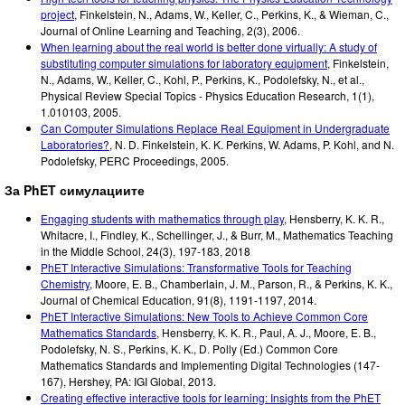
project
,
Finkelstein, N., Adams, W., Keller, C., Perkins, K., & Wieman, C.
,
Journal of Online Learning and Teaching, 2(3)
,
2006
.
When learning about the real world is better done virtually: A study of
substituting computer simulations for laboratory equipment
,
Finkelstein,
N., Adams, W., Keller, C., Kohl, P., Perkins, K., Podolefsky, N., et al.
,
Physical Review Special Topics - Physics Education Research, 1(1),
1.010103
,
2005
.
Can Computer Simulations Replace Real Equipment in Undergraduate
Laboratories?
,
N. D. Finkelstein, K. K. Perkins, W. Adams, P. Kohl, and N.
Podolefsky
,
PERC Proceedings
,
2005
.
За PhET симулациите
Engaging students with mathematics through play
, Hensberry, K. K. R.,
Whitacre, I., Findley, K., Schellinger, J., & Burr, M., Mathematics Teaching
in the Middle School, 24(3), 197-183, 2018
PhET Interactive Simulations: Transformative Tools for Teaching
Chemistry
,
Moore, E. B., Chamberlain, J. M., Parson, R., & Perkins, K. K.
,
Journal of Chemical Education, 91(8)
,
1191-1197
,
2014
.
PhET Interactive Simulations: New Tools to Achieve Common Core
Mathematics Standards
,
Hensberry, K. K. R., Paul, A. J., Moore, E. B.,
Podolefsky, N. S., Perkins, K. K.
,
D. Polly (Ed.) Common Core
Mathematics Standards and Implementing Digital Technologies (147-
167)
,
Hershey, PA: IGI Global
,
2013
.
Creating effective interactive tools for learning: Insights from the PhET