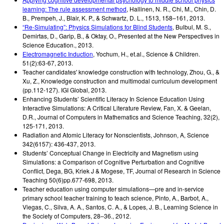
learning: The rule assessment method
,
Hallinen, N. R., Chi, M., Chin, D.
B., Prempeh, J., Blair, K. P., & Schwartz, D. L.
,
1513, 158–161
,
2013
.
“Re-Simulating”: Physics Simulations for Blind Students
,
Bulbul, M. S.,
Demirtas, D., Garip, B., & Oktay, O.
,
Presented at the New Perspectives in
Science Education.
,
2013
.
Electromagnetic Induction
,
Yochum, H., et.al.
,
Science & Children.
51(2):63-67
,
2013
.
Teacher candidates' knowledge construction with technology
,
Zhou, G., &
Xu, Z.
,
Knowledge construction and multimodal curriculum development
(pp.112-127). IGI Global
,
2013
.
Enhancing Students’ Scientific Literacy In Science Education Using
Interactive Simulations: A Critical Literature Review
,
Fan, X. & Geelan,
D.R.
,
Journal of Computers in Mathematics and Science Teaching, 32(2),
125-171
,
2013
.
Radiation and Atomic Literacy for Nonscientists
,
Johnson, A
,
Science
342(6157): 436-437
,
2013
.
Students’ Conceptual Change in Electricity and Magnetism using
Simulations: a Comparison of Cognitive Perturbation and Cognitive
Conflict
,
Dega, BG, Kriek J & Mogese, TF
,
Journal of Research in Science
Teaching 50(6)pp.677-698
,
2013
.
Teacher education using computer simulations—pre and in-service
primary school teacher training to teach science
,
Pinto, A., Barbot, A.,
Viegas, C., Silva, A. A., Santos, C. A., & Lopes, J. B.
,
Learning Science in
the Society of Computers, 28–36.
,
2012
.