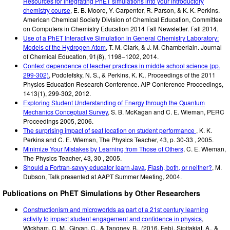
Resources for integrating PhET simulations into your introductory
chemistry course
,
E. B. Moore, Y. Carpenter, R. Parson, & K. K. Perkins
.
American Chemical Society Division of Chemical Education, Committee
on Computers in Chemistry Education 2014 Fall Newsletter
.
Fall 2014
.
Use of a PhET Interactive Simulation in General Chemistry Laboratory:
Models of the Hydrogen Atom
,
T. M. Clark, & J. M. Chamberlain
.
Journal
of Chemical Education, 91(8)
,
1198–1202
,
2014
.
Context dependence of teacher practices in middle school science (pp.
299-302)
,
Podolefsky, N. S., & Perkins, K. K.
,
Proceedings of the 2011
Physics Education Research Conference. AIP Conference Proceedings,
1413(1), 299-302
,
2012
.
Exploring Student Understanding of Energy through the Quantum
Mechanics Conceptual Survey
,
S. B. McKagan and C. E. Wieman
,
PERC
Proceedings 2005
,
2006
.
The surprising impact of seat location on student performance
,
K. K.
Perkins and C. E. Wieman
,
The Physics Teacher
,
43, p. 30-33
,
2005
.
Minimize Your Mistakes by Learning from Those of Others
,
C. E. Wieman
,
The Physics Teacher
,
43, 30
,
2005
.
Should a Fortran-savvy educator learn Java, Flash, both, or neither?
,
M.
Dubson
,
Talk presented at AAPT Summer Meeting
,
2004
.
Publications on PhET Simulations by Other Researchers
Constructionism and microworlds as part of a 21st century learning
activity to impact student engagement and confidence in physics
,
Wickham, C. M., Girvan, C., & Tangney, B.
,
(2016, Feb)
.
Sipitakiat, A., &