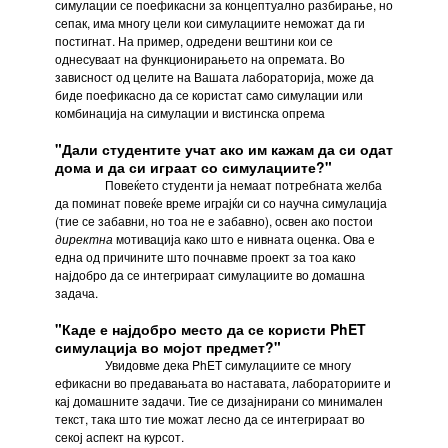
симулации се поефикасни за концептуално разбирање, но
сепак, има многу цели кои симулациите неможат да ги
постигнат. На пример, одредени вештини кои се
однесуваат на функционирањето на опремата. Во
зависност од целите на Вашата лабораторија, може да
биде поефикасно да се користат само симулации или
комбинација на симулации и вистинска опрема
"Дали студентите учат ако им кажам да си одат
дома и да си играат со симулациите?"
Повеќето студенти ја немаат потребната желба
да поминат повеќе време играјќи си со научна симулација
(тие се забавни, но тоа не е забавно), освен ако постои
директна
мотивација како што е нивната оценка. Ова е
една од причините што почнавме проект за тоа како
најдобро да се интегрираат симулациите во домашна
задача.
"Каде е најдобро место да се користи PhET
симулација во мојот предмет?"
Увидовме дека PhET симулациите се многу
ефикасни во предавањата во наставата, лабораториите и
кај домашните задачи. Тие се дизајнирани со минимален
текст, така што тие можат лесно да се интегрираат во
секој аспект на курсот.