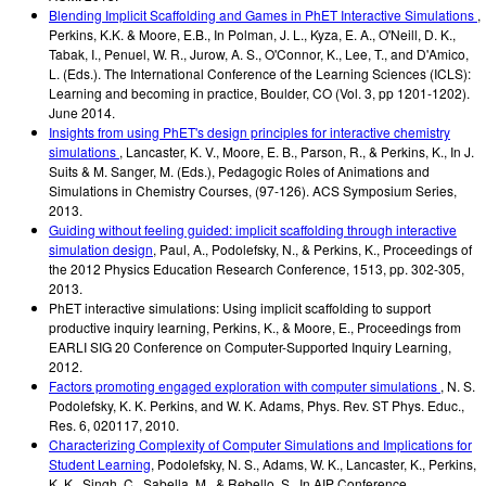
Blending Implicit Scaffolding and Games in PhET Interactive Simulations
,
Perkins, K.K. & Moore, E.B.
,
In Polman, J. L., Kyza, E. A., O'Neill, D. K.,
Tabak, I., Penuel, W. R., Jurow, A. S., O'Connor, K., Lee, T., and D'Amico,
L. (Eds.). The International Conference of the Learning Sciences (ICLS):
Learning and becoming in practice, Boulder, CO (Vol. 3, pp 1201-1202).
June 2014
.
Insights from using PhET's design principles for interactive chemistry
simulations
,
Lancaster, K. V., Moore, E. B., Parson, R., & Perkins, K.
,
In J.
Suits & M. Sanger, M. (Eds.), Pedagogic Roles of Animations and
Simulations in Chemistry Courses
,
(97-126). ACS Symposium Series
,
2013
.
Guiding without feeling guided: implicit scaffolding through interactive
simulation design
,
Paul, A., Podolefsky, N., & Perkins, K.
,
Proceedings of
the 2012 Physics Education Research Conference, 1513
,
pp. 302-305
,
2013
.
PhET interactive simulations: Using implicit scaffolding to support
productive inquiry learning
,
Perkins, K., & Moore, E.
,
Proceedings from
EARLI SIG 20 Conference on Computer-Supported Inquiry Learning
,
2012
.
Factors promoting engaged exploration with computer simulations
,
N. S.
Podolefsky, K. K. Perkins, and W. K. Adams
,
Phys. Rev. ST Phys. Educ.
,
Res. 6, 020117
,
2010
.
Characterizing Complexity of Computer Simulations and Implications for
Student Learning
,
Podolefsky, N. S., Adams, W. K., Lancaster, K., Perkins,
K. K., Singh, C., Sabella, M., & Rebello, S.
,
In AIP Conference