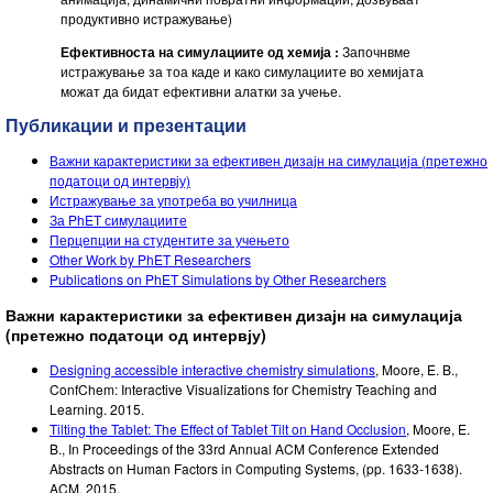
продуктивно истражување)
Ефективноста на симулациите од хемија :
Започнвме
истражување за тоа каде и како симулациите во хемијата
можат да бидат ефективни алатки за учење.
Публикации и презентации
Важни карактеристики за ефективен дизајн на симулација (претежно
податоци од интервју)
Истражување за употреба во училница
За PhET симулациите
Перцепции на студентите за учењето
Other Work by PhET Researchers
Publications on PhET Simulations by Other Researchers
Важни карактеристики за ефективен дизајн на симулација
(претежно податоци од интервју)
Designing accessible interactive chemistry simulations
,
Moore, E. B.
,
ConfChem: Interactive Visualizations for Chemistry Teaching and
Learning.
2015
.
Tilting the Tablet: The Effect of Tablet Tilt on Hand Occlusion
,
Moore, E.
B.
,
In Proceedings of the 33rd Annual ACM Conference Extended
Abstracts on Human Factors in Computing Systems
,
(pp. 1633-1638).
ACM.
2015
.