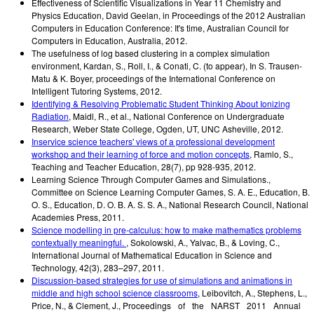
Effectiveness of Scientific Visualizations in Year 11 Chemistry and
Physics Education
,
David Geelan
,
in Proceedings of the 2012 Australian
Computers in Education Conference: It's time, Australian Council for
Computers in Education, Australia
,
2012
.
The usefulness of log based clustering in a complex simulation
environment
,
Kardan, S., Roll, I., & Conati, C. (to appear)
,
In S. Trausen-
Matu & K. Boyer, proceedings of the International Conference on
Intelligent Tutoring Systems
,
2012
.
Identifying & Resolving Problematic Student Thinking About Ionizing
Radiation
,
Maidl, R., et al.
,
National Conference on Undergraduate
Research, Weber State College, Ogden, UT, UNC Asheville
,
2012
.
Inservice science teachers' views of a professional development
workshop and their learning of force and motion concepts
,
Ramlo, S.
,
Teaching and Teacher Education, 28(7), pp 928-935
,
2012
.
Learning Science Through Computer Games and Simulations.
,
Committee on Science Learning Computer Games, S. A. E., Education, B.
O. S., Education, D. O. B. A. S. S. A., National Research Council
,
National
Academies Press
,
2011
.
Science modelling in pre-calculus: how to make mathematics problems
contextually meaningful.
,
Sokolowski, A., Yalvac, B., & Loving, C.
,
International Journal of Mathematical Education in Science and
Technology, 42(3), 283–297
,
2011
.
Discussion-based strategies for use of simulations and animations in
middle and high school science classrooms
,
Leibovitch, A., Stephens, L.,
Price, N., & Clement, J.
,
Proceedings of the NARST 2011 Annual