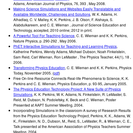
Adams
,
American Journal of Physics
,
76, 393
,
May 2008
.
Making Science Simulations and Websites Easily Translatable and
Available Worldwide: Challenges and Solutions
,
W. K. Adams, H.
Alhadlaq, C. V. Malley, K. K. Perkins, J. B. Olson, F. Alshaya, S.
Alabdulkareem, and C. E. Wieman
,
Journal of Science Education and
Technology
,
accepted
,
2010 online; 2012 in print
.
A Powerful Tool For Teaching Science
,
C. E. Wieman and K. K. Perkins
,
Nature Physics
,
p. 290-292
,
May 2006
.
PhET: Interactive Simulations for Teaching and Learning Physics
,
Katherine Perkins, Wendy Adams, Michael Dubson, Noah Finkelstein,
Sam Reid, Carl Wieman, Ron LeMaster
,
The Physics Teacher
,
44(1), 18
,
2006
.
Transforming Physics Education
,
C. E. Wieman and K. K. Perkins
,
Physics
Today
,
November 2005
.
(
pdf
)
Free On-line Resource Connects Real-life Phenomena to Science
,
K. K.
Perkins and C. E. Wieman
,
Physics Education
,
p. 93-95
,
January 2005
.
The Physics Education Technology Project: A New Suite of Physics
Simulations
,
K. K. Perkins, W. K. Adams, N. Finkelstein, R. LeMaster, S.
Reid, M. Dubson, N. Podolefsky, K. Beck and C. Wieman
,
Poster
Presented at AAPT Summer Meeting
,
2004
.
Incorporating Simulations in the classroom-A survey of Research Results
from the Physics Education Technology Project
,
Perkins, K. K., Adams, W.
K., Finkelstein, N. D., Dubson, M., Reid, S., LeMaster, R., & Wieman, C. E.
,
Talk presented at the American Association of Physics Teachers Summer
Meeting
,
2004
.