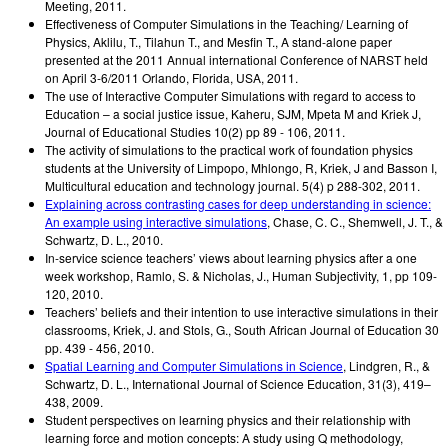
Meeting
,
2011
.
Effectiveness of Computer Simulations in the Teaching/ Learning of
Physics
,
Aklilu, T., Tilahun T., and Mesfin T.
,
A stand-alone paper
presented at the 2011 Annual international Conference of NARST held
on April 3-6/2011 Orlando, Florida, USA
,
2011
.
The use of Interactive Computer Simulations with regard to access to
Education – a social justice issue
,
Kaheru, SJM, Mpeta M and Kriek J
,
Journal of Educational Studies 10(2) pp 89 - 106
,
2011
.
The activity of simulations to the practical work of foundation physics
students at the University of Limpopo
,
Mhlongo, R, Kriek, J and Basson I
,
Multicultural education and technology journal. 5(4) p 288-302
,
2011
.
Explaining across contrasting cases for deep understanding in science:
An example using interactive simulations
,
Chase, C. C., Shemwell, J. T., &
Schwartz, D. L.
,
2010
.
In-service science teachers’ views about learning physics after a one
week workshop
,
Ramlo, S. & Nicholas, J.
,
Human Subjectivity, 1, pp 109-
120
,
2010
.
Teachers’ beliefs and their intention to use interactive simulations in their
classrooms
,
Kriek, J. and Stols, G.
,
South African Journal of Education 30
pp. 439 - 456
,
2010
.
Spatial Learning and Computer Simulations in Science
,
Lindgren, R., &
Schwartz, D. L.
,
International Journal of Science Education, 31(3), 419–
438
,
2009
.
Student perspectives on learning physics and their relationship with
learning force and motion concepts: A study using Q methodology
,