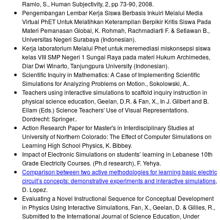
Ramlo, S.
,
Human Subjectivity, 2, pp 73-90
,
2008
.
Pengembangan Lembar Kerja Siswa Berbasis Inkuiri Melalui Media
Virtual PhET Untuk Melatihkan Keterampilan Berpikir Kritis Siswa Pada
Materi Pemanasan Global
,
K. Rohmah, Rachmadiarti F. & Setiawan B.
,
Universitas Negeri Surabaya (Indonesian)
.
Kerja laboratorium Melalui Phet untuk meremediasi miskonsepsi siswa
kelas VIII SMP Negeri 1 Sungai Raya pada materi Hukum Archimedes
,
Diar Dwi Winarto
,
Tanjungpura University (Indonesian)
.
Scientific Inquiry in Mathematics: A Case of Implementing Scientific
Simulations for Analyzing Problems on Motion.
,
Sokolowski, A.
.
Teachers using interactive simulations to scaffold inquiry instruction in
physical science education
,
Geelan, D.R. & Fan, X.
,
In J. Gilbert and B.
Eilam (Eds.) Science Teachers' Use of Visual Representations.
Dordrecht: Springer.
.
Action Research Paper for Master's in Interdisciplinary Studies at
University of Northern Colorado: The Effect of Computer Simulations on
Learning High School Physics
,
K. Bibbey
.
Impact of Electronic Simulations on students’ learning in Lebanese 10th
Grade Electricity Courses. (Ph.d research)
,
F. Yehya
.
Comparison between two active methodologies for learning basic electric
circuit’s concepts: demonstrative experiments and interactive simulations
,
D. Lopez
.
Evaluating a Novel Instructional Sequence for Conceptual Development
in Physics Using Interactive Simulations
,
Fan, X., Geelan, D. & Gillies, R.
,
Submitted to the International Journal of Science Education
,
Under