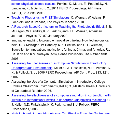
school physical science classes
,
Perkins, K., Moore, E., Podolefsky, N.,
Lancaster, K., & Denison, C.
,
2011 PERC Proceedings, AIP Press
1413(1)
,
295-298
,
2012
.
Teaching Physics using PhET Simulations
,
C. Wieman, W. Adams, P.
Loeblein, and K. Perkins
,
The Physics Teacher
,
2010
.
A Research-Based Curriculum for Teaching the Photoelectric Effect
,
S. B.
McKagan, W. Handley, K. K. Perkins, and C. E. Wieman
,
American
Journal of Physics
,
77, 87
,
January 2009
.
Innovative teaching to promote innovative thinking: How technology can
help
,
S. B. McKagan, W. Handley, K. K. Perkins, and C. E. Wieman
,
Education for Innovation: Implications for India, China, and America, R.L.
DaHann and K.M. Narayan (eds), Sense Publishers, The Netherlands
,
2008
.
Assessing the Effectiveness of a Computer Simulation in Introductory
Undergraduate Environments
,
Keller, C. J., Finkelstein, N. D., Perkins, K.
K., & Pollock, S. J.
,
2006 PERC Proceedings, AIP Conf. Proc. 883, 121
,
2007
.
Assessing the Use of a Computer Simulation in Introductory College
Physics Classroom Environments
,
Keller, C.
,
Master's Thesis, University
of Colorado at Boulder
,
2006
.
Assessing the effectiveness of a computer simulation in conjunction with
Tutorials in Introductory Physics in undergraduate physics recitations
,
C.
J. Keller, N.D. Finkelstein, K. K. Perkins, and S. J. Pollock
,
PERC
Proceedings
,
2005
.
High-tech tools for teaching physics: The Physics Education Technology