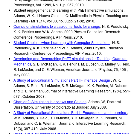
Proceedings
,
Vol. 1289, No. 1, p. 257
,
2010
.
Student engagement and learning with PhET interactive simulations
,
Adams, W. K.
,
Il Nuovo Cimento C: Multimedia in Physics Teaching and
Learning - MPTL14
,
Vol 33, no. 3, pp. 21-32
,
2010
.
Computer simulations to classrooms: tools for change
,
N. S. Podolefsky,
K. K. Perkins and W. K. Adams
,
2009 Physics Education Research -
Conference Proceedings. AIP Press
,
2010
.
Student Choices when Learning with Computer Simulations
,
N. S.
Podolefsky, K. K. Perkins and W. K. Adams
,
2009 Physics Education
Research - Conference Proceedings. AIP Press
,
2010
.
Developing and Researching PhET simulations for Teaching Quantum
Mechanics
,
S. B. McKagan, K. K. Perkins, M. Dubson, C. Malley, S. Reid,
R. LeMaster, and C. E. Wieman
,
American Journal of Physics
,
76, 406
,
May 2008
.
A Study of Educational Simulations Part II - Interface Design
,
W. K.
Adams, S. Reid, R. LeMaster, S. B. McKagan, K. K. Perkins, M. Dubson
and C. E. Wieman
,
Journal of Interactive Learning Research
,
19(4), 551-
577
,
October 2008
.
Chapter 2: Simulation Interviews and Studies
,
Adams, W.
,
Doctoral
Dissertation
,
University of Colorado at Boulder
,
July 2008
.
A Study of Educational Simulations Part I - Engagement and Learning
,
W. K. Adams, S. Reid, R. LeMaster, S. B. McKagan, K. K. Perkins, M.
Dubson and C. E. Wieman
,
Journal of Interactive Learning Research
,
19(3), 397-419
,
July 2008
.
What Levels of Guidance Promote Engaged Exploration with Interactive