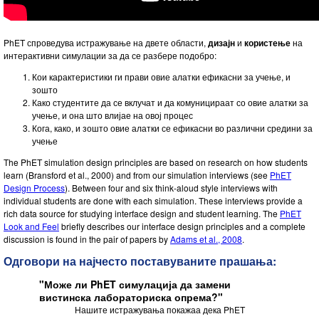
Customizable Sims
Teaching with PhET
DEIB in STEM Ed
SceneryStack OSE
PhET спроведува истражување на двете области,
дизајн
и
користење
на
интерактивни симулации за да се разбере подобро:
Impact Report
Кои карактеристики ги прави овие алатки ефикасни за учење, и
зошто
Како студентите да се вклучат и да комуницираат со овие алатки за
учење, и она што влијае на овој процес
Кога, како, и зошто овие алатки се ефикасни во различни средини за
учење
The PhET simulation design principles are based on research on how students
learn (Bransford et al., 2000) and from our simulation interviews (see
PhET
Design Process
). Between four and six think-aloud style interviews with
individual students are done with each simulation. These interviews provide a
rich data source for studying interface design and student learning. The
PhET
Look and Feel
briefly describes our interface design principles and a complete
discussion is found in the pair of papers by
Adams et al., 2008
.
Одговори на најчесто поставуваните прашања:
"Може ли PhET симулација да замени
вистинска лабораториска опрема?"
Нашите истражувања покажаа дека PhET