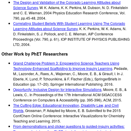
The Design and Validation of the Colorado Learning Attitudes about
Science Survey
,
W. K. Adams, K. K. Perkins, M. Dubson, N. D. Finkelstein
and C. E. Wieman
,
2004 Physics Education Research Conference, Vol.
790, pp.45-48
,
2004
.
Correlating Student Beliefs With Student Learning Using The Colorado
Learning Attitudes about Science Survey
,
K. K. Perkins, W. K. Adams, N.
D. Finkelstein, S. J. Pollock, and C. E. Wieman
,
AIP Conference
Proceedings (Vol. 790, p. 61). IOP INSTITUTE OF PHYSICS PUBLISHING
LTD
,
2004
.
Other Work by PhET Researchers
Grand Challenge Problem 3: Empowering Science Teachers Using
Technology-Enhanced Scaffolding to Improve Inquiry Learning
,
Pedaste,
M., Lazonder, A., Raes, A., Wajeman, C., Moore, E. B., & Girault, I. In J.
Eberle, K. Lund, P. Tchounikine, & F. Fischer (Eds.),
SpringerBriefs in
Education
(pp. 17–20).
Springer International Publishing.
2016
.
Opportunity: Inclusive Design for Interactive Simulations
,
Moore, E. B., &
Lewis, C.
.
In Proceedings of the 17th International ACM SIGACCESS
Conference on Computers & Accessibility
(pp. 395-396)
,
ACM
,
2015
.
The Cutting Edge: Educational Innovation, Disability Law, and Civil
Rights
,
Grossman, P. Adapted by Moore, E. B.
Submitted to the 2015
ConfChem Online Conference: Interactive Visualizations for Chemistry
Teaching and Learning.
2015
.
From demonstrations and clicker questions to guided-inquiry activities: