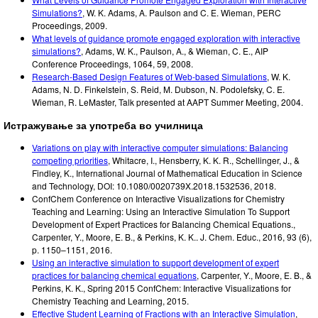
Simulations?
,
W. K. Adams, A. Paulson and C. E. Wieman
,
PERC
Proceedings
,
2009
.
What levels of guidance promote engaged exploration with interactive
simulations?
,
Adams, W. K., Paulson, A., & Wieman, C. E.
,
AIP
Conference Proceedings
,
1064, 59
,
2008
.
Research-Based Design Features of Web-based Simulations
,
W. K.
Adams, N. D. Finkelstein, S. Reid, M. Dubson, N. Podolefsky, C. E.
Wieman, R. LeMaster
,
Talk presented at AAPT Summer Meeting
,
2004
.
Истражување за употреба во училница
Variations on play with interactive computer simulations: Balancing
competing priorities
, Whitacre, I., Hensberry, K. K. R., Schellinger, J., &
Findley, K., International Journal of Mathematical Education in Science
and Technology, DOI: 10.1080/0020739X.2018.1532536, 2018.
ConfChem Conference on Interactive Visualizations for Chemistry
Teaching and Learning: Using an Interactive Simulation To Support
Development of Expert Practices for Balancing Chemical Equations.
,
Carpenter, Y., Moore, E. B., & Perkins, K. K.. J.
Chem. Educ., 2016, 93 (6),
p. 1150–1151
,
2016
.
Using an interactive simulation to support development of expert
practices for balancing chemical equations
,
Carpenter, Y., Moore, E. B., &
Perkins, K. K.
,
Spring 2015 ConfChem: Interactive Visualizations for
Chemistry Teaching and Learning
,
2015
.
Effective Student Learning of Fractions with an Interactive Simulation
,