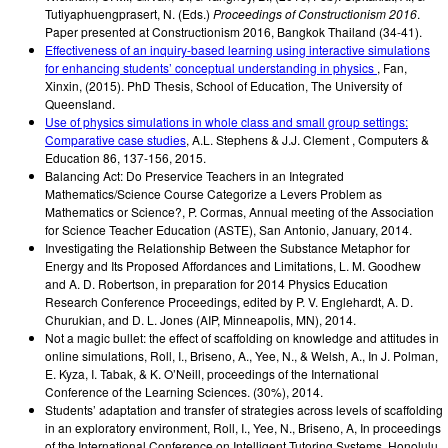
Tutiyaphuengprasert, N. (Eds.)
Proceedings of Constructionism 2016
.
Paper presented at Constructionism 2016, Bangkok Thailand (34-41)
.
Effectiveness of an inquiry-based learning using interactive simulations
for enhancing students’ conceptual understanding in physics
,
Fan,
Xinxin
,
(2015)
.
PhD Thesis, School of Education, The University of
Queensland
.
Use of physics simulations in whole class and small group settings:
Comparative case studies
,
A.L. Stephens & J.J. Clement
,
Computers &
Education 86, 137-156
,
2015
.
Balancing Act: Do Preservice Teachers in an Integrated
Mathematics/Science Course Categorize a Levers Problem as
Mathematics or Science?
,
P. Cormas
,
Annual meeting of the Association
for Science Teacher Education (ASTE), San Antonio
,
January, 2014
.
Investigating the Relationship Between the Substance Metaphor for
Energy and Its Proposed Affordances and Limitations
,
L. M. Goodhew
and A. D. Robertson
,
in preparation for 2014 Physics Education
Research Conference Proceedings, edited by P. V. Englehardt, A. D.
Churukian, and D. L. Jones (AIP, Minneapolis, MN)
,
2014
.
Not a magic bullet: the effect of scaffolding on knowledge and attitudes in
online simulations
,
Roll, I., Briseno, A., Yee, N., & Welsh, A.
,
In J. Polman,
E. Kyza, I. Tabak, & K. O’Neill, proceedings of the International
Conference of the Learning Sciences. (30%)
,
2014
.
Students’ adaptation and transfer of strategies across levels of scaffolding
in an exploratory environment
,
Roll, I., Yee, N., Briseno, A
,
In proceedings
of the International Conference on Intelligent Tutoring Systems. Honolulu,