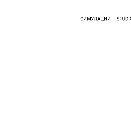
СИМУЛАЦИИ
STUDI
All Sims
Abou
Cust
Физика
Start
Математика
Purc
Хемија
Географија
Биологија
Преведени симулац
Customizable Sims