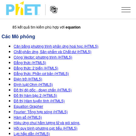
85 kết quả tìm kiếm phù hợp với
equation
Tìm
trên
Các Mô phỏng
Website
Website
PhET
CÁC MÔ PHỎNG
Cân bằng phương trình phản ứng hoá học (HTML5)
Navigation
Chất phản ứng, Sản phẩm và Chất dư (HTML5)
Tất cả các Sim
Cộng Vector: phương trình (HTML5)
STUDIO
Đẳng thức (HTML5)
Đẳng thức: 2 biến (HTML5)
Vật lý
About Studio
DẠY HỌC
Đẳng thức: Phần cơ bản (HTML5)
Điện trở (HTML5)
Toán và Thống kê
Customizable Sims
Hoạt động
NGHIÊN CỨU
Định luật Ohm (HTML5)
Đồ thị độ dốc - đoạn chắn (HTML5)
Hoá học
Start a Free Trial
Chia sẻ các hoạt động của bạn
SÁNG KIẾN
Đồ thị hàm bậc 2 (HTML5)
Đồ thị Hàm tuyến tính (HTML5)
Trái đất và Không gian
Purchase a License
Activity Contribution Guidelines
Inclusive Design
SIGN IN / REGISTER
Equation Grapher
Fourier: Tổng hợp sóng (HTML5)
Sinh học
Virtual Workshops
PhET Global
Hàm số (HTML5)
Hiệu ứng chui hầm lượng tử và gói sóng.
SIGN IN / REGISTER
Các Mô phỏng đã dịch
Professional Learning with PhET
Data Fluency
Hồi quy bình phương cực tiểu (HTML5)
Lực hấp dẫn (HTML5)