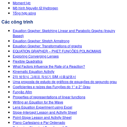
Customizable Sims
Teaching with PhET
Moment lực
DEIB in STEM Ed
Mô hình Nguyên tử Hydrogen
Tổng hợp sóng
SceneryStack OSE
Các công trình
Impact Report
Equation Grapher: Sketching Linear and Parabolic Graphs (Inquiry
Based)
Equation Grapher: Stretch Armstrong
Equation Grapher: Transformations of graphs
EQUATION GRAPHER – PHET: FUNÇÕES POLINOMIAIS
Exploring Converging Lenses
Flexible Quadratics
What Factors Influence the Rate of a Reaction?
Kinematic Equation Activity
2차 방정식 그래프 작성기 SIM 사용설명서
Uma proposta de estudo de gráficos de equações do segundo grau
Coeficientes e raízes das Funções do 1° e 2° Grau
Função Afim
Properties of representations of linear functions
Writing an Equation for the Wave
Lens Equation Experiment using Excel
Slope-Intercept Lesson and Activity Sheet
Point-Slope Lesson and Activity Sheet
Plano Cartesiano e Par Ordenado