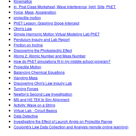
Kinematics
In_Post Class Worksheet, Wave Interference, light, Slits, PhET.
Force, Mass, Acceleration
projectile motion
PhET Lesson: Graphing Slope-Intercept
Ohm's Law
Simple Harmonic Motion Virtual Modeling Lab PhET
Pendulum Inquiry and Lab Report
Friction on Incline
Discovering the Photoelectric Effect
Atoms 2: Atomic Number and Mass Number
How do PhET simulations fit in my middle school program?
Projectile Motion
Balancing Chemical Equations
Hanging Mass
Discovering Ohm's Law Inquiry Lab
Turning Forces
Newton's Second Law Investigation
MS and HS TEK to Sim Alignment
Activity: Wave on a String
Virtual Lab - Circuit Basics
Data Detective
Investigating the Effect of Launch Angle on Projectile Range
Coulomb's Law Data Collection and Analysis (remote online learning)