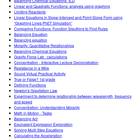
Balancing Chemical Equations -ILD
Linear and Quadratic Functions: analysis using graphing
Limiting Reactants
Linear Equations in Slope-Intercept and Point-Slope Form using
“Graphing Lines PhET Simulation”
Comparing Functions: Function Sleuthing to Find Rules
Balancing Equation
Balancing equation
Molarity: Quantitative Relationships
Balancing Chemical Equations
Gravity Force Lab : calculations
Concentration - Interactive Lecture Demonstration
Resistance in a Wire
Sound Virtual Practical Activity
True or False? 1st grade
Defining Functions
Newton's Gravitation Law
Experiment to determine relationship between wavelength, frequency
and speed
Concentration: Understanding Molarity
Math in Motion - Tasks
Balancing Act
Equivalent Expression Exploration
Solving Multi-Step Equations
Calculating the Acceleration