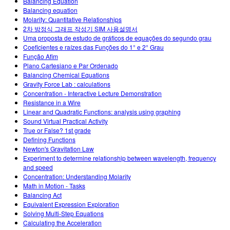
Balancing Equation
Balancing equation
Molarity: Quantitative Relationships
2차 방정식 그래프 작성기 SIM 사용설명서
Uma proposta de estudo de gráficos de equações do segundo grau
Coeficientes e raízes das Funções do 1° e 2° Grau
Função Afim
Plano Cartesiano e Par Ordenado
Balancing Chemical Equations
Gravity Force Lab : calculations
Concentration - Interactive Lecture Demonstration
Resistance in a Wire
Linear and Quadratic Functions: analysis using graphing
Sound Virtual Practical Activity
True or False? 1st grade
Defining Functions
Newton's Gravitation Law
Experiment to determine relationship between wavelength, frequency
and speed
Concentration: Understanding Molarity
Math in Motion - Tasks
Balancing Act
Equivalent Expression Exploration
Solving Multi-Step Equations
Calculating the Acceleration