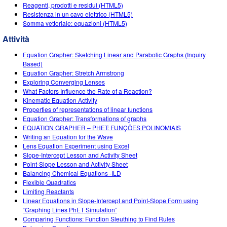
Customizable Sims
Teaching with PhET
Reagenti, prodotti e residui (HTML5)
DEIB nelle STEM
Resistenza in un cavo elettrico (HTML5)
Somma vettoriale: equazioni (HTML5)
SceneryStack OSE
Attività
Rapporto sull'impatto.
Equation Grapher: Sketching Linear and Parabolic Graphs (Inquiry
Based)
Equation Grapher: Stretch Armstrong
Exploring Converging Lenses
What Factors Influence the Rate of a Reaction?
Kinematic Equation Activity
Properties of representations of linear functions
Equation Grapher: Transformations of graphs
EQUATION GRAPHER – PHET: FUNÇÕES POLINOMIAIS
Writing an Equation for the Wave
Lens Equation Experiment using Excel
Slope-Intercept Lesson and Activity Sheet
Point-Slope Lesson and Activity Sheet
Balancing Chemical Equations -ILD
Flexible Quadratics
Limiting Reactants
Linear Equations in Slope-Intercept and Point-Slope Form using
“Graphing Lines PhET Simulation”
Comparing Functions: Function Sleuthing to Find Rules