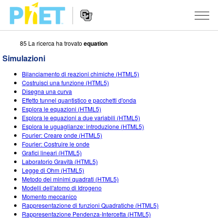
85 La ricerca ha trovato
equation
Ricerca
nel
Simulazioni
sito
Navigazione
PhET
SIMULAZIONI
Bilanciamento di reazioni chimiche (HTML5)
del
Costruisci una funzione (HTML5)
Sito
Tutte le simulazioni
Disegna una curva
STUDIO
Web
Effetto tunnel quantistico e pacchetti d'onda
Esplora le equazioni (HTML5)
Fisica
About Studio
INSEGNAMENTO
Esplora le equazioni a due variabili (HTML5)
Esplora le uguaglianze: introduzione (HTML5)
Matematica e statistica
Customizable Sims
Attività
RICERCHE
Fourier: Creare onde (HTML5)
Fourier: Costruire le onde
Chimica
Inizia una prova gratuita
Contribuisci con una Attività
INIZIATIVE
Grafici lineari (HTML5)
Laboratorio Gravità (HTML5)
Terra e Spazio
Acquista una licenza
Linee guida per i contributi alle attività
Progettazione inclusiva
ENTRA / REGISTRATI
Legge di Ohm (HTML5)
Metodo dei minimi quadrati (HTML5)
Biologia
Workshop virtuali
PhET Global
Modelli dell'atomo di Idrogeno
Momento meccanico
ENTRA / REGISTRATI
Simulazione tradotte
Professional Learning with PhET
Padronanza dei dati (Data Fluency)
Rappresentazione di funzioni Quadratiche (HTML5)
Rappresentazione Pendenza-Intercetta (HTML5)