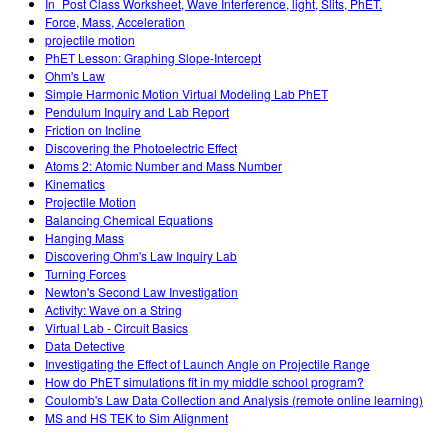
In_Post Class Worksheet, Wave Interference, light, Slits, PhET.
Force, Mass, Acceleration
projectile motion
PhET Lesson: Graphing Slope-Intercept
Ohm's Law
Simple Harmonic Motion Virtual Modeling Lab PhET
Pendulum Inquiry and Lab Report
Friction on Incline
Discovering the Photoelectric Effect
Atoms 2: Atomic Number and Mass Number
Kinematics
Projectile Motion
Balancing Chemical Equations
Hanging Mass
Discovering Ohm's Law Inquiry Lab
Turning Forces
Newton's Second Law Investigation
Activity: Wave on a String
Virtual Lab - Circuit Basics
Data Detective
Investigating the Effect of Launch Angle on Projectile Range
How do PhET simulations fit in my middle school program?
Coulomb's Law Data Collection and Analysis (remote online learning)
MS and HS TEK to Sim Alignment