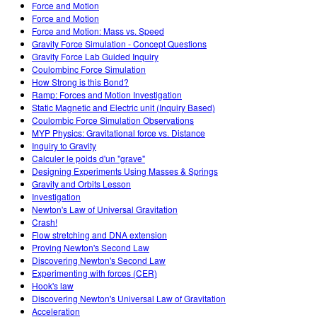
Force and Motion
Force and Motion
Force and Motion: Mass vs. Speed
Gravity Force Simulation - Concept Questions
Gravity Force Lab Guided Inquiry
Coulombinc Force Simulation
How Strong is this Bond?
Ramp: Forces and Motion Investigation
Static Magnetic and Electric unit (Inquiry Based)
Coulombic Force Simulation Observations
MYP Physics: Gravitational force vs. Distance
Inquiry to Gravity
Calculer le poids d'un "grave"
Designing Experiments Using Masses & Springs
Gravity and Orbits Lesson
Investigation
Newton's Law of Universal Gravitation
Crash!
Flow stretching and DNA extension
Proving Newton's Second Law
Discovering Newton's Second Law
Experimenting with forces (CER)
Hook's law
Discovering Newton's Universal Law of Gravitation
Acceleration