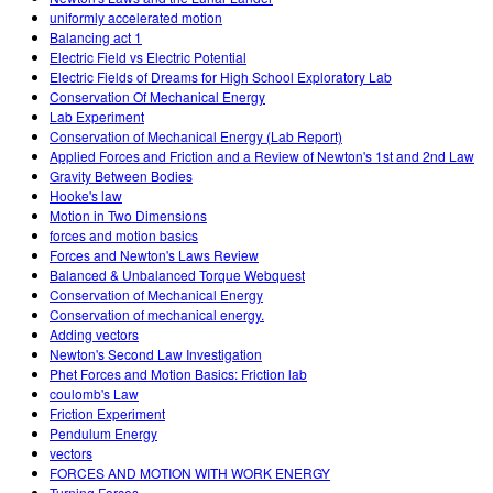
uniformly accelerated motion
Balancing act 1
Electric Field vs Electric Potential
Electric Fields of Dreams for High School Exploratory Lab
Conservation Of Mechanical Energy
Lab Experiment
Conservation of Mechanical Energy (Lab Report)
Applied Forces and Friction and a Review of Newton's 1st and 2nd Law
Gravity Between Bodies
Hooke's law
Motion in Two Dimensions
forces and motion basics
Forces and Newton's Laws Review
Balanced & Unbalanced Torque Webquest
Conservation of Mechanical Energy
Conservation of mechanical energy.
Adding vectors
Newton's Second Law Investigation
Phet Forces and Motion Basics: Friction lab
coulomb's Law
Friction Experiment
Pendulum Energy
vectors
FORCES AND MOTION WITH WORK ENERGY
Turning Forces