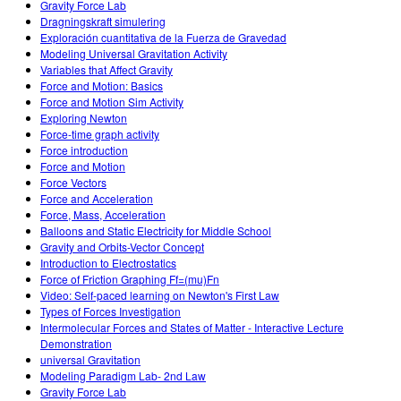
Gravity Force Lab
Dragningskraft simulering
Exploración cuantitativa de la Fuerza de Gravedad
Modeling Universal Gravitation Activity
Variables that Affect Gravity
Force and Motion: Basics
Force and Motion Sim Activity
Exploring Newton
Force-time graph activity
Force introduction
Force and Motion
Force Vectors
Force and Acceleration
Force, Mass, Acceleration
Balloons and Static Electricity for Middle School
Gravity and Orbits-Vector Concept
Introduction to Electrostatics
Force of Friction Graphing Ff=(mu)Fn
Video: Self-paced learning on Newton's First Law
Types of Forces Investigation
Intermolecular Forces and States of Matter - Interactive Lecture
Demonstration
universal Gravitation
Modeling Paradigm Lab- 2nd Law
Gravity Force Lab