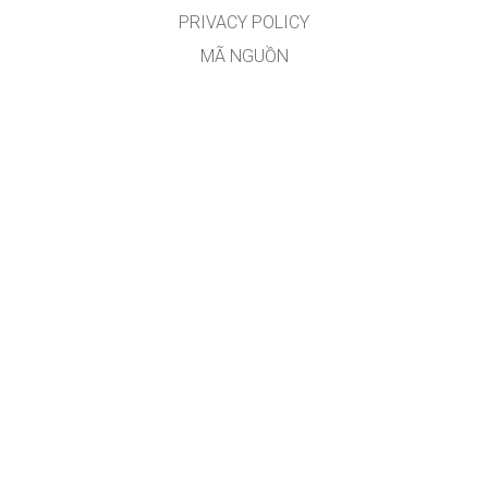
PRIVACY POLICY
MÃ NGUỒN
VIỆC CẤP PHÉP
DÀNH CHO DỊCH GIẢ
CONTACT
PhET_VN
Cao Sĩ Sơn
Sài Gòn, Việt Nam.
GET APPS FOR SCHOOLS