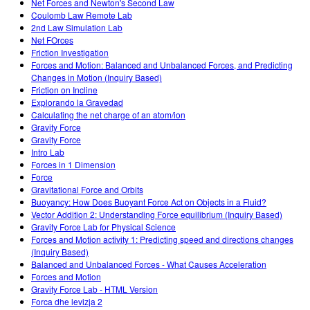
Net Forces and Newton's Second Law
Coulomb Law Remote Lab
2nd Law Simulation Lab
Net FOrces
Friction Investigation
Forces and Motion: Balanced and Unbalanced Forces, and Predicting
Changes in Motion (Inquiry Based)
Friction on Incline
Explorando la Gravedad
Calculating the net charge of an atom/ion
Gravity Force
Gravity Force
Intro Lab
Forces in 1 Dimension
Force
Gravitational Force and Orbits
Buoyancy: How Does Buoyant Force Act on Objects in a Fluid?
Vector Addition 2: Understanding Force equilibrium (Inquiry Based)
Gravity Force Lab for Physical Science
Forces and Motion activity 1: Predicting speed and directions changes
(Inquiry Based)
Balanced and Unbalanced Forces - What Causes Acceleration
Forces and Motion
Gravity Force Lab - HTML Version
Forca dhe levizja 2