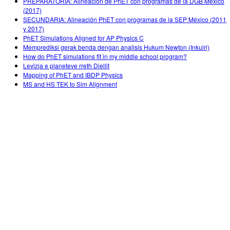
PREPARATORIA: Alineación de PhET con programas de la DGB México
(2017)
SECUNDARIA: Alineación PhET con programas de la SEP México (2011
y 2017)
PhET Simulations Aligned for AP Physics C
Memprediksi gerak benda dengan analisis Hukum Newton (Inkuiri)
How do PhET simulations fit in my middle school program?
Levizja e planeteve rreth Diellit
Mapping of PhET and IBDP Physics
MS and HS TEK to Sim Alignment