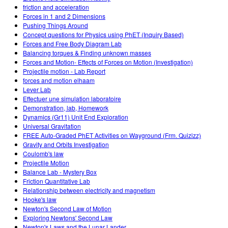
friction and acceleration
Forces in 1 and 2 Dimensions
Pushing Things Around
Concept questions for Physics using PhET (Inquiry Based)
Forces and Free Body Diagram Lab
Balancing torques & Finding unknown masses
Forces and Motion- Effects of Forces on Motion (Investigation)
Projectile motion - Lab Report
forces and motion elhaam
Lever Lab
Effectuer une simulation laboratoire
Demonstration, lab, Homework
Dynamics (Gr11) Unit End Exploration
Universal Gravitation
FREE Auto-Graded PhET Activities on Wayground (Frm. Quizizz)
Gravity and Orbits Investigation
Coulomb's law
Projectile Motion
Balance Lab - Mystery Box
Friction Quantitative Lab
Relationship between electricity and magnetism
Hooke's law
Newton's Second Law of Motion
Exploring Newtons' Second Law
Newton's Laws and the Lunar Lander