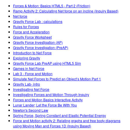
Forces & Motion: Basics HTML5 - Part 2 (Friction)
Ramp Activity 2: Calculating Net force on an incline (Inquiry Based)
Net force
Gravity Force Lab : calculations
Rules for Forces
Force and Acceleration
Gravity Force Worksheet
Gravity Force Investigation (AP)
Gravity Force Investigation (PreAP)
Introduction to Net Force
Exploring Gravity
Gravity Force Lab PreAP using HTML5 Sim
Games in Net Force
Lab 3 - Force and Motion
Simulate Net Forces to Predict an Object’s Motion Part 1
Gravity Lab- intro
Investigating Net Force
Investigating Forces and Motion Through Inquiry
Forces and Motion Basics Interactive Activity
Lunar Lander; Let the Force Be With You
Newton's Second Law
Spring Force, Spring Constant and Elastic Potential Energy
Force and Motion activity 2: Relating graphs and free body diagrams
using Moving Man and Forces 1D (Inquiry Based)