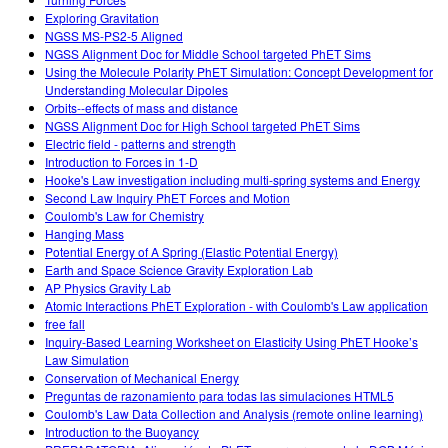
Exploring Gravitation
NGSS MS-PS2-5 Aligned
NGSS Alignment Doc for Middle School targeted PhET Sims
Using the Molecule Polarity PhET Simulation: Concept Development for
Understanding Molecular Dipoles
Orbits--effects of mass and distance
NGSS Alignment Doc for High School targeted PhET Sims
Electric field - patterns and strength
Introduction to Forces in 1-D
Hooke's Law investigation including multi-spring systems and Energy
Second Law Inquiry PhET Forces and Motion
Coulomb's Law for Chemistry
Hanging Mass
Potential Energy of A Spring (Elastic Potential Energy)
Earth and Space Science Gravity Exploration Lab
AP Physics Gravity Lab
Atomic Interactions PhET Exploration - with Coulomb's Law application
free fall
Inquiry-Based Learning Worksheet on Elasticity Using PhET Hooke’s
Law Simulation
Conservation of Mechanical Energy
Preguntas de razonamiento para todas las simulaciones HTML5
Coulomb's Law Data Collection and Analysis (remote online learning)
Introduction to the Buoyancy