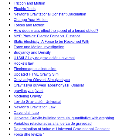
Friction and Motion
Electric fields
Newton's Gravitational Constant Calculation
Change Your Motion
Forces and Motion:
How does mass effect the speed of a forced object?
MYP Physics: Electric Force vs. Distance
Static Electricity: A Force to be Reckoned With
Force and Motion Investigation
Buoyancy and Density
U1S6L2 Ley de gravitación universal
Hooke's law
Electromagnetic Induction
Updated HTML Gravity Sim
Qravitasiya Qüvvəsi Simulyasiyası
Qravitasiya qüvvəsi laboratoriyası_Əsaslar
qravitasiya qüvəsi
Modeling Gravity
Ley de Gravitación Universal
Newton's Gravitation Law
Cavendish Lab
Universal Gravity-building formula, quantitative with graphing
Variables relacionadas a la fuerza de gravedad
Determination of Value of Universal Gravitational Constant
Forca dhe levizja 1