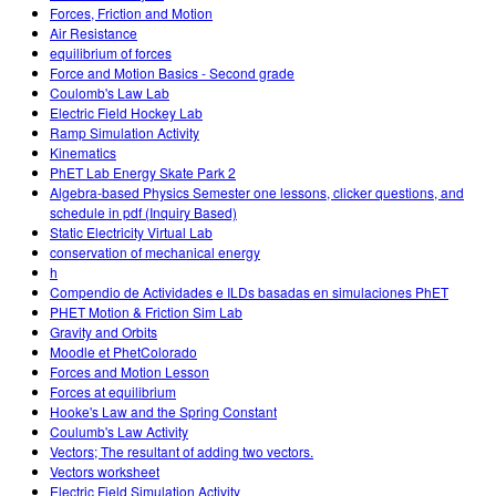
Forces, Friction and Motion
Air Resistance
equilibrium of forces
Force and Motion Basics - Second grade
Coulomb's Law Lab
Electric Field Hockey Lab
Ramp Simulation Activity
Kinematics
PhET Lab Energy Skate Park 2
Algebra-based Physics Semester one lessons, clicker questions, and
schedule in pdf (Inquiry Based)
Static Electricity Virtual Lab
conservation of mechanical energy
h
Compendio de Actividades e ILDs basadas en simulaciones PhET
PHET Motion & Friction Sim Lab
Gravity and Orbits
Moodle et PhetColorado
Forces and Motion Lesson
Forces at equilibrium
Hooke's Law and the Spring Constant
Coulumb's Law Activity
Vectors; The resultant of adding two vectors.
Vectors worksheet
Electric Field Simulation Activity