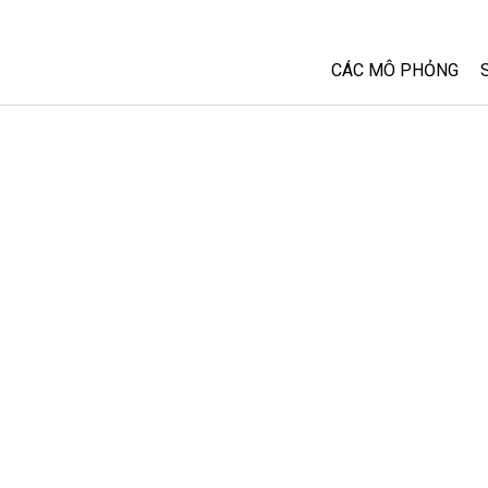
CÁC MÔ PHỎNG
Tất cả các Sim
Vật lý
Toán và Thống kê
Hoá học
Trái đất và Không 
Sinh học
Các Mô phỏng đã 
Customizable Sim