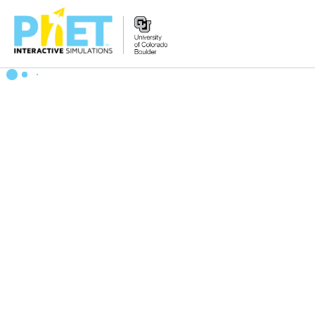
Tìm
trên
Website
PhET