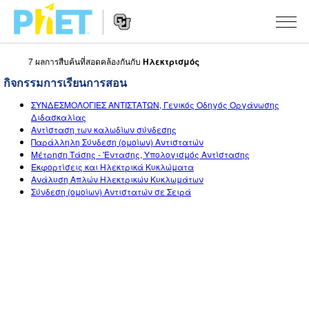
7 ผลการสืบค้นที่สอดคล้องกันกับ
Ηλεκτρισμός
สืบค้น
กิจกรรมการเรียนการสอน
ภายใน
Website
เว็บไซต์
สถานการณ์จำลอง
ΣΥΝΔΕΣΜΟΛΟΓΙΕΣ ΑΝΤΙΣΤΑΤΩΝ, Γενικός Οδηγός Οργάνωσης
Navigation
ของ
Διδασκαλίας
Αντίσταση των καλωδίων σύνδεσης
PhET
All Sims
STUDIO
Παράλληλη Σύνδεση (ομοίων) Αντιστατών
Μέτρηση Τάσης - 'Εντασης, Υπολογισμός Αντίστασης
About Studio
TEACHING
ฟิสิกส์
Εκφορτίσεις και Ηλεκτρικά Κυκλώματα
Ανάλυση Απλών Ηλεκτρικών Κυκλωμάτων
Customizable Sims
ค้นหากิจกรรม
งานวิจัย
Σύνδεση (ομοίων) Αντιστατών σε Σειρά
คณิตศาสตร์
Start a Free Trial
ร่วมแบ่งปันกิจกรรม
INITIATIVES
เคมี
Purchase a License
Activity Contribution Guidelines
Inclusive Design
เข้าสู่ระบบ / สมัครเพื่อเข้าใช้ระบบ
วิทยาศาสตร์ของโลก
Virtual Workshops
PhET Global
ชีววิทยา
เข้าสู่ระบบ / สมัครเพื่อเข้าใช้ระบบ
Professional Learning with PhET
Data Fluency