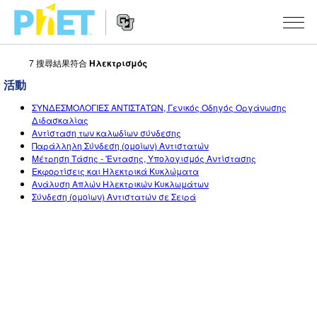
7 搜尋結果符合
Ηλεκτρισμός
搜
尋
活動
PhET
Website
教學
網
ΣΥΝΔΕΣΜΟΛΟΓΙΕΣ ΑΝΤΙΣΤΑΤΩΝ, Γενικός Οδηγός Οργάνωσης
Navigation
Διδασκαλίας
站
Αντίσταση των καλωδίων σύνδεσης
所有模擬教材
STUDIO
Παράλληλη Σύνδεση (ομοίων) Αντιστατών
Μέτρηση Τάσης - 'Εντασης, Υπολογισμός Αντίστασης
About Studio
活動
物理
Εκφορτίσεις και Ηλεκτρικά Κυκλώματα
Ανάλυση Απλών Ηλεκτρικών Κυκλωμάτων
Customizable Sims
數學
瀏覽活動
研究
Σύνδεση (ομοίων) Αντιστατών σε Σειρά
Start a Free Trial
化學
分享您的活動
倡議計劃
Purchase a License
地球科學
Activity Contribution Guidelines
包容性輔助設計
登入 / 註冊
生物
Virtual Workshops
PhET 全球社群
登入 / 註冊
Professional Learning with PhET
翻譯教學主題
Data Fluency