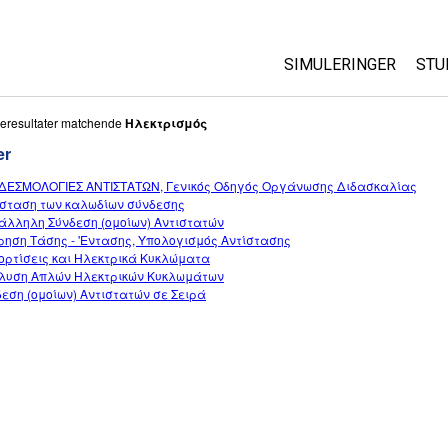
SIMULERINGER
STU
Alle simuleringer
Ab
eresultater matchende
Ηλεκτρισμός
Cu
er
Fysik
St
ΔΕΣΜΟΛΟΓΙΕΣ ΑΝΤΙΣΤΑΤΩΝ, Γενικός Οδηγός Οργάνωσης Διδασκαλίας
Matematik og statist
ίσταση των καλωδίων σύνδεσης
Pu
Kemi
άλληλη Σύνδεση (ομοίων) Αντιστατών
ρηση Τάσης - 'Εντασης, Υπολογισμός Αντίστασης
Jord og rum
ορτίσεις και Ηλεκτρικά Κυκλώματα
Biologi
λυση Απλών Ηλεκτρικών Κυκλωμάτων
εση (ομοίων) Αντιστατών σε Σειρά
Oversatte simulering
Customizable Sims