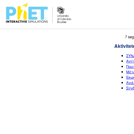
Søg
7 søg
PhET-
Aktivitet
hjemmesiden
ΣΥΝ
Αντ
Παρ
Μέτ
Εκφ
Ανά
Σύνδ