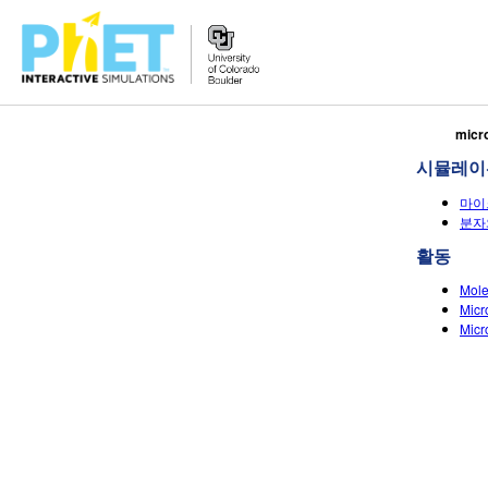
PhET
micr
웹
시뮬레이
사
이
마이
트
분자와
검
활동
색
Mole
Micr
Micr