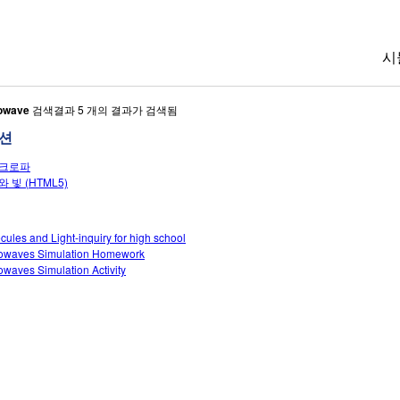
시
owave
검색결과 5 개의 결과가 검색됨
션
크로파
 빛 (HTML5)
cules and Light-inquiry for high school
owaves Simulation Homework
owaves Simulation Activity