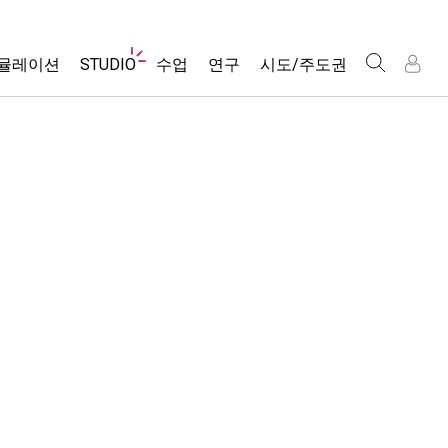
웹
뮬레이션
STUDIO
수업
연구
시도/주도권
사
이
트
About Studio
모든 심(Sims)
활동 검색
포용적 디자인
인
인
탐
Customizable Sims
당신의 활동을 공유하세요.
PhET 글로벌
색
물리학
Start a Free Trial
활동 기여 지침
Data Fluency
수학 및 통계학
Purchase a License
STEM Ed의 DEIB
가상 워크숍
화학
SceneryStack OSE
Professional Learning with PhET
지구 및 우주
Impact Report
Teaching with PhET
생물학
번역된 시뮬레이션
Customizable Sims