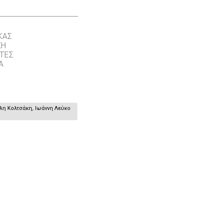
ΚΑΣ
ΣΗ
ΤΈΣ
Α
έλη Κολτσάκη, Ιωάννη Λεύκο