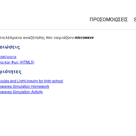
ΠΡΟΣΟΜΟΙΏΣΕΙΣ
All Sims
οτελέσματα αναζήτησης που ταιριάζουν
microwave
οιώσεις
Φυσική
ροκύματα
Μαθηματικά
ια και Φως (HTML5)
Χημεία
ριότητες
Επιστήμη της γης
cules and Light-inquiry for high school
Βιολογία
owaves Simulation Homework
owaves Simulation Activity
Μεταφρασμένες π
Customizable Sims