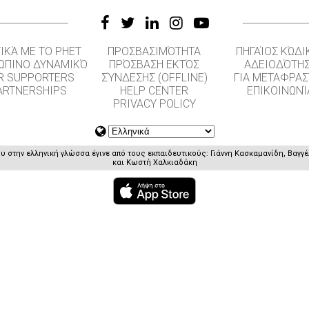
ΙΚΆ ΜΕ ΤΟ PHET
ΠΡΟΣΒΑΣΙΜΌΤΗΤΑ
ΠΗΓΑΊΟΣ ΚΏΔΙ
ΏΠΙΝΟ ΔΥΝΑΜΙΚΌ
ΠΡΌΣΒΑΣΗ ΕΚΤΌΣ
ΑΔΕΙΟΔΌΤΗ
R SUPPORTERS
ΣΎΝΔΕΣΗΣ (OFFLINE)
ΓΙΑ ΜΕΤΑΦΡΑΣ
ARTNERSHIPS
HELP CENTER
ΕΠΙΚΟΙΝΩΝΊ
PRIVACY POLICY
 στην ελληνική γλώσσα έγινε από τους εκπαιδευτικούς: Γιάννη Κασκαμανίδη, Βαγγ
και Κωστή Χαλκιαδάκη
GET APPS FOR SCHOOLS