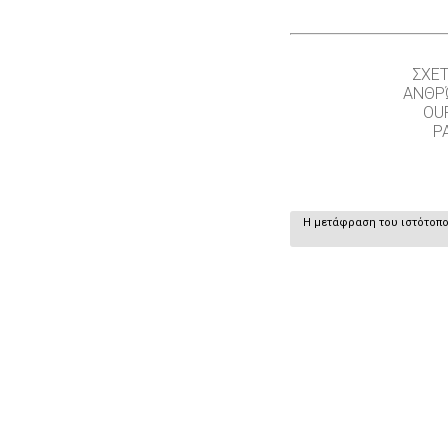
ΣΧΕΤ
ΑΝΘΡ
OU
P
Η μετάφραση του ιστότοπου