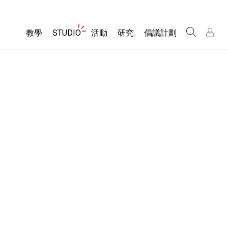
Website
教學
STUDIO
活動
研究
倡議計劃
Navigation
About Studio
所有模擬教材
瀏覽活動
包容性輔助設計
/
/
Customizable Sims
分享您的活動
PhET 全球社群
物理
Start a Free Trial
Activity Contribution Guidelines
Data Fluency
數學
Purchase a License
Virtual Workshops
DEIB in STEM Ed
化學
Professional Learning with PhET
SceneryStack OSE
地球科學
Teaching with PhET
Impact Report
生物
翻譯教學主題
Customizable Sims