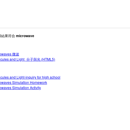
搜尋結果符合
microwave
rowaves 微波
ecules and Light_分子與光 (HTML5)
cules and Light-inquiry for high school
owaves Simulation Homework
owaves Simulation Activity