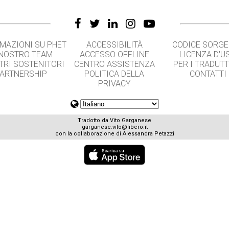
MAZIONI SU PHET
ACCESSIBILITÀ
CODICE SORG
 NOSTRO TEAM
ACCESSO OFFLINE
LICENZA D'U
TRI SOSTENITORI
CENTRO ASSISTENZA
PER I TRADUT
ARTNERSHIP
POLITICA DELLA
CONTATTI
PRIVACY
Tradotto da Vito Garganese
garganese.vito@libero.it
con la collaborazione di Alessandra Petazzi
GET APPS FOR SCHOOLS