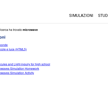
SIMULAZIONI
STUD
Tutte le simulazioni
Abo
ricerca ha trovato
microwave
Cus
oni
Fisica
Ini
oonde
Matematica e statist
cole e luce (HTML5)
Acq
Chimica
Terra e Spazio
cules and Light-inquiry for high school
Biologia
owaves Simulation Homework
owaves Simulation Activity
Simulazione tradotte
Customizable Sims