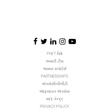
PHET વિષે
અમારી ટીમ
અમારા સપોર્ટર્સ
PARTNERSHIPS
એક્સેસીબીલીટી
ઑફલાઇન ઍક્સેસ
મદદ કેન્દ્ર
PRIVACY POLICY