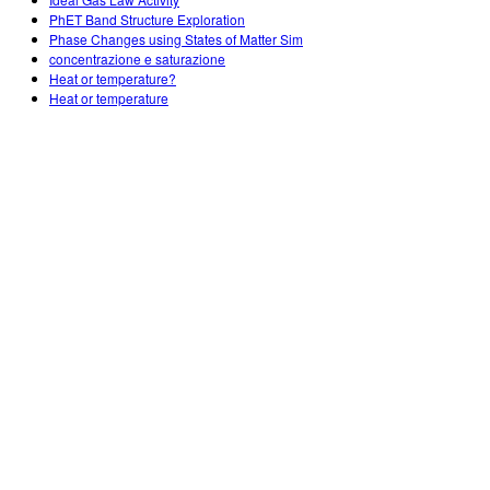
Customizable Sims
Teaching with PhET
DEIB in STEM Ed
PhET Band Structure Exploration
Phase Changes using States of Matter Sim
SceneryStack OSE
concentrazione e saturazione
Heat or temperature?
Impact Report
Heat or temperature