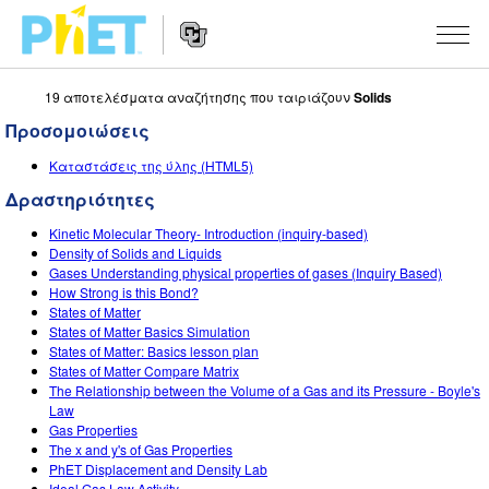
19 αποτελέσματα αναζήτησης που ταιριάζουν
Solids
Αναζήτηση
στον
Προσομοιώσεις
Ιστότοπο
Website
του
ΠΡΟΣΟΜΟΙΏΣΕΙΣ
Καταστάσεις της ύλης (HTML5)
Navigation
PhET
Δραστηριότητες
All Sims
STUDIO
Kinetic Molecular Theory- Introduction (inquiry-based)
Φυσική
About Studio
ΔΙΔΑΣΚΑΛΊΑ
Density of Solids and Liquids
Gases Understanding physical properties of gases (Inquiry Based)
Μαθηματικά
Customizable Sims
Περιήγηση στις δραστηριότητες
ΈΡΕΥΝΑ
How Strong is this Bond?
States of Matter
Χημεία
Start a Free Trial
Διαμοιράστε τις δραστηριότητές σας
States of Matter Basics Simulation
INITIATIVES
States of Matter: Basics lesson plan
Επιστήμη της γης
Purchase a License
States of Matter Compare Matrix
Activity Contribution Guidelines
Inclusive Design
ΣΎΝΔΕΣΗ / ΕΓΓΡΑΦΉ
The Relationship between the Volume of a Gas and its Pressure - Boyle's
Βιολογία
Law
Virtual Workshops
PhET Global
Gas Properties
ΣΎΝΔΕΣΗ / ΕΓΓΡΑΦΉ
The x and y's of Gas Properties
Μεταφρασμένες προσομοιώσεις
Professional Learning with PhET
Data Fluency
PhET Displacement and Density Lab
Ideal Gas Law Activity