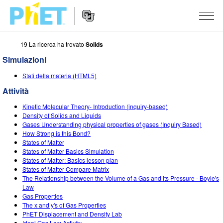
19 La ricerca ha trovato
Solids
Ricerca
nel
Simulazioni
sito
Navigazione
PhET
SIMULAZIONI
Stati della materia (HTML5)
del
Sito
Attività
Tutte le simulazioni
STUDIO
Web
Kinetic Molecular Theory- Introduction (inquiry-based)
Fisica
About Studio
INSEGNAMENTO
Density of Solids and Liquids
Gases Understanding physical properties of gases (Inquiry Based)
Matematica e statistica
Customizable Sims
Attività
RICERCHE
How Strong is this Bond?
States of Matter
Chimica
Inizia una prova gratuita
Contribuisci con una Attività
States of Matter Basics Simulation
INIZIATIVE
States of Matter: Basics lesson plan
Terra e Spazio
Acquista una licenza
States of Matter Compare Matrix
Linee guida per i contributi alle attività
Progettazione inclusiva
ENTRA / REGISTRATI
The Relationship between the Volume of a Gas and its Pressure - Boyle's
Biologia
Law
Workshop virtuali
PhET Global
Gas Properties
ENTRA / REGISTRATI
The x and y's of Gas Properties
Simulazione tradotte
Professional Learning with PhET
Padronanza dei dati (Data Fluency)
PhET Displacement and Density Lab
Ideal Gas Law Activity