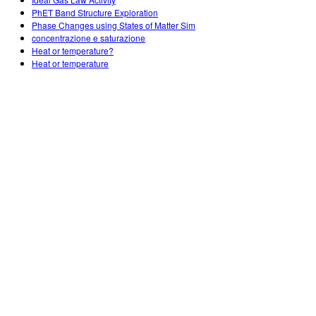
Customizable Sims
Teaching with PhET
DEIB nelle STEM
PhET Band Structure Exploration
Phase Changes using States of Matter Sim
SceneryStack OSE
concentrazione e saturazione
Heat or temperature?
Rapporto sull'impatto.
Heat or temperature