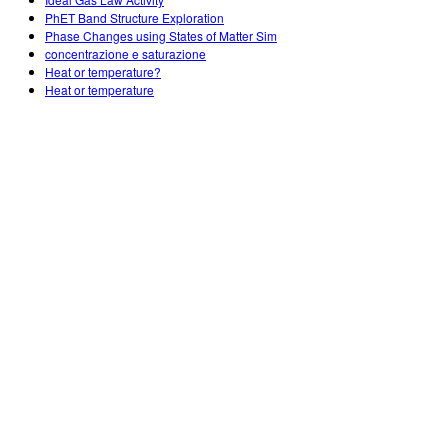
Customizable Sims
Enseñando con PhET
DEIB en Educación STEM
PhET Band Structure Exploration
Phase Changes using States of Matter Sim
SceneryStack OSE
concentrazione e saturazione
Heat or temperature?
Reporte de Impacto
Heat or temperature