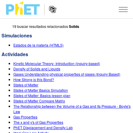
19 buscar resultados relacionados
Solids
Buscar
en
Simulaciones
el
Navegación
sitio
SIMULACIONES
Estados de la materia (HTML5)
de
web
Sitio
Actividades
de
Todas las Simulaciones
STUDIO
Web
PhET
Kinetic Molecular Theory- Introduction (inquiry-based)
Física
About Studio
ENSEÑANZA
Density of Solids and Liquids
Gases Understanding physical properties of gases (Inquiry Based)
Matemáticas y Estadísticas
Customizable Sims
Actividades
INVESTIGACIONES
How Strong is this Bond?
States of Matter
Química
Comienza una prueba gratuita
Comparte tus Actividades
States of Matter Basics Simulation
INICIATIVAS
States of Matter: Basics lesson plan
Tierra y Espacio
Comprar una licencia
States of Matter Compare Matrix
Guía para el Envío de Actividades
Diseño Inclusivo
INGRESAR / REGISTRARSE
The Relationship between the Volume of a Gas and its Pressure - Boyle's
Biología
Law
Talleres Virtuales
PhET Global
Gas Properties
INGRESAR / REGISTRARSE
The x and y's of Gas Properties
Simulaciones Traducidas
Aprendizaje Profesional con PhET
Data Fluency
PhET Displacement and Density Lab
Ideal Gas Law Activity