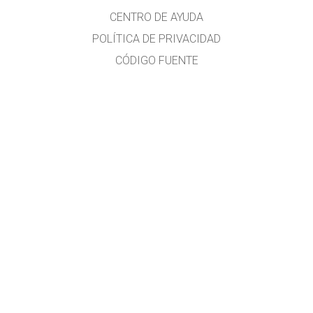
CENTRO DE AYUDA
POLÍTICA DE PRIVACIDAD
CÓDIGO FUENTE
LICENCIA
PARA TRADUCTORES
CONTACTO
Traducido al idioma español por
Diana Berenice López Tavares
Investigadora en Física Educativa y formadora docente
Diana.LopezTavares@Colorado.edu
Guanajuato, México
Adriana Chisco
Traductora Profesional - Universitat Rovira i Virgili, España
Bogotá, Colombia
Más información:
phethelp@colorado.edu