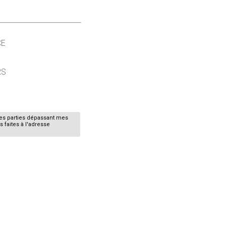
CE
RS
nes parties dépassant mes
 faites à l'adresse