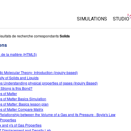
SIMULATIONS
STUDIO
Toutes les simulations
About 
sultats de recherche correspondants
Solids
Custo
ons
Physique
Start a
s de la matière (HTML5)
Maths
Purcha
Chimie
Sciences de la Terre
tic Molecular Theory- Introduction (inquiry-based)
ity of Solids and Liquids
Biologie
s Understanding physical properties of gases (Inquiry Based)
Strong is this Bond?
Simulations traduites
es of Matter
Customizable Sims
es of Matter Basics Simulation
es of Matter: Basics lesson plan
es of Matter Compare Matrix
Relationship between the Volume of a Gas and its Pressure - Boyle's Law
Properties
x and y's of Gas Properties
 Displacement and Density Lab