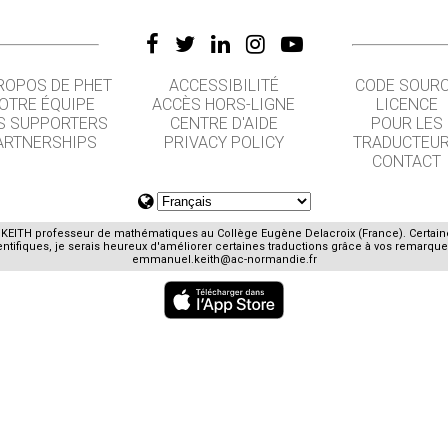
ROPOS DE PHET
ACCESSIBILITÉ
CODE SOUR
OTRE ÉQUIPE
ACCÈS HORS-LIGNE
LICENCE
S SUPPORTERS
CENTRE D'AIDE
POUR LES
ARTNERSHIPS
PRIVACY POLICY
TRADUCTEU
CONTACT
E. KEITH professeur de mathématiques au Collège Eugène Delacroix (France). Certai
ifiques, je serais heureux d'améliorer certaines traductions grâce à vos remarques
emmanuel.keith@ac-normandie.fr
GET APPS FOR SCHOOLS