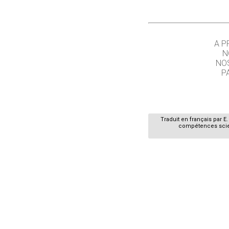
A P
N
NO
P
Traduit en français par 
compétences scient