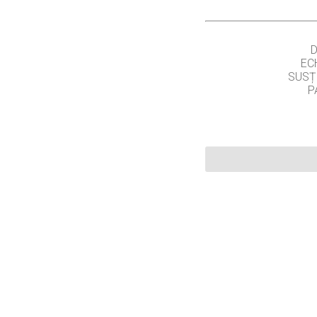
EC
SUSȚ
P