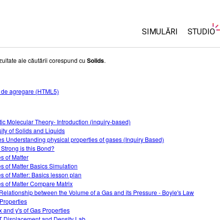
SIMULĂRI
STUDIO
Toate simulările
About 
zultate ale căutării corespund cu
Solids
.
Custom
Fizică
Start a 
i de agregare (HTML5)
Matematică și Statis
Purcha
Chimie
Științele Pământului 
tic Molecular Theory- Introduction (inquiry-based)
ity of Solids and Liquids
Biologie
s Understanding physical properties of gases (Inquiry Based)
Strong is this Bond?
Simulări traduse
es of Matter
Customizable Sims
es of Matter Basics Simulation
es of Matter: Basics lesson plan
es of Matter Compare Matrix
Relationship between the Volume of a Gas and its Pressure - Boyle's Law
Properties
x and y's of Gas Properties
 Displacement and Density Lab