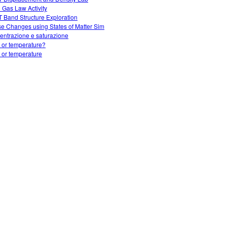
l Gas Law Activity
 Band Structure Exploration
e Changes using States of Matter Sim
entrazione e saturazione
 or temperature?
 or temperature