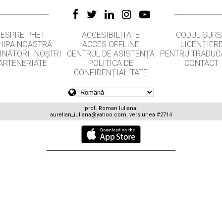
DESPRE PHET
ACCESIBILITATE
CODUL SUR
HIPA NOASTRĂ
ACCES OFFLINE
LICENȚIER
INĂTORII NOȘTRI
CENTRUL DE ASISTENȚĂ
PENTRU TRADUC
ARTENERIATE
POLITICA DE
CONTACT
CONFIDENȚIALITATE
prof. Roman Iuliana,
aurelian_iuliana@yahoo.com
, versiunea #2714
GET APPS FOR SCHOOLS